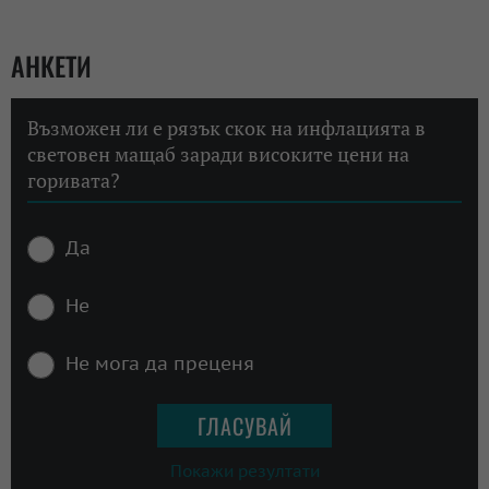
АНКЕТИ
Възможен ли е рязък скок на инфлацията в
световен мащаб заради високите цени на
горивата?
Да
Не
Не мога да преценя
Покажи резултати