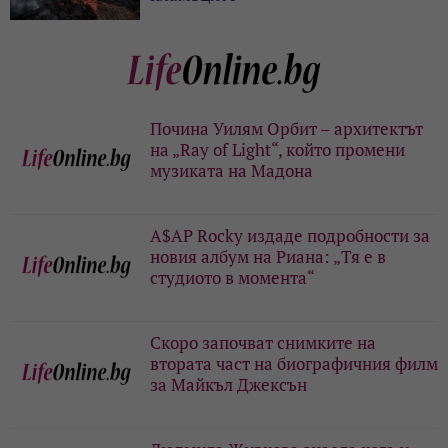
Почина Уилям Орбит – архитектът
на „Ray of Light“, който промени
музиката на Мадона
A$AP Rocky издаде подробности за
новия албум на Риана: „Тя е в
студиото в момента“
Скоро започват снимките на
втората част на биографичния филм
за Майкъл Джексън