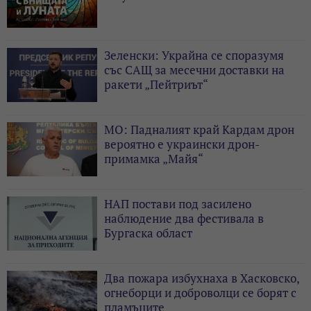
Зеленски: Украйна се споразумя
със САЩ за месечни доставки на
ракети „Пейтриът“
МО: Падналият край Кардам дрон
вероятно е украински дрон-
примамка „Майя“
НАП постави под засилено
наблюдение два фестивала в
Бургаска област
Два пожара избухнаха в Хасковско,
огнеборци и доброволци се борят с
пламъците