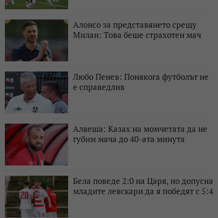
Алонсо за представянето срещу
Милан: Това беше страхотен мач
Любо Пенев: Понякога футболът не
е справедлив
Алвеша: Казах на момчетата да не
губим мача до 40-ата минута
Бела поведе 2:0 на Царя, но допусна
младите левскари да я победят с 5:4