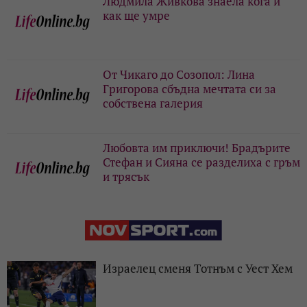
Людмила Живкова знаела кога и
как ще умре
От Чикаго до Созопол: Лина
Григорова сбъдна мечтата си за
собствена галерия
Любовта им приключи! Брадърите
Стефан и Сияна се разделиха с гръм
и трясък
Израелец сменя Тотнъм с Уест Хем