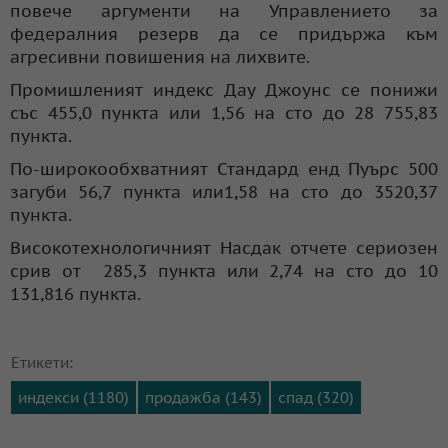
повече аргументи на Управлението за
федералния резерв да се придържа към
агресивни повишения на лихвите.
Промишленият индекс Дау Джоунс се понижи
със 455,0 пункта или 1,56 на сто до 28 755,83
пункта.
По-широкообхватният Стандард енд Пуърс 500
загуби 56,7 пункта или1,58 на сто до 3520,37
пункта.
Високотехнологичният Насдак отчете сериозен
срив от 285,3 пункта или 2,74 на сто до 10
131,816 пункта.
Етикети:
индекси (1180)
продажба (143)
спад (320)