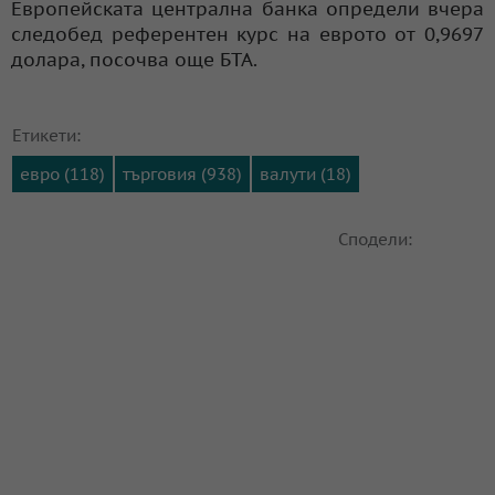
Европейската централна банка определи вчера
следобед референтен курс на еврото от 0,9697
долара, посочва още БТА.
Етикети:
евро (118)
търговия (938)
валути (18)
Сподели: