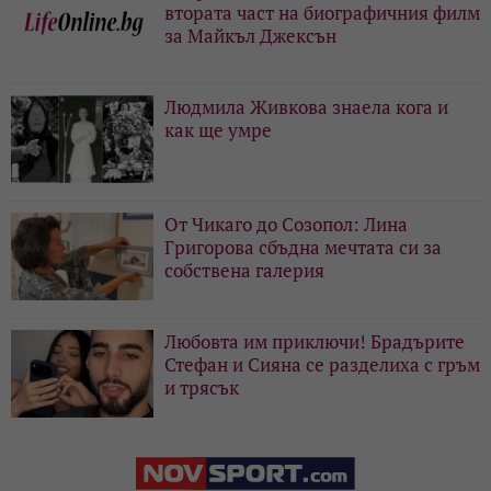
втората част на биографичния филм
за Майкъл Джексън
Людмила Живкова знаела кога и
как ще умре
От Чикаго до Созопол: Лина
Григорова сбъдна мечтата си за
собствена галерия
Любовта им приключи! Брадърите
Стефан и Сияна се разделиха с гръм
и трясък