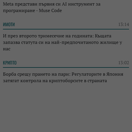
Meta представи първия си AI инструмент за
програмиране - Muse Code
ИМОТИ
13:14
И през второто тримесечие на годината: Къщата
запазва статута си на най-предпочитаното жилище у
нас
КРИПТО
13:02
Борба срещу прането на пари: Регулаторите в Япония
затягат контрола на криптоборсите в страната