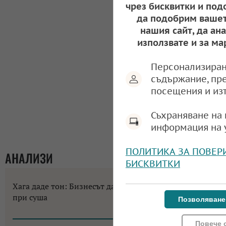
чрез бисквитки и под
да подобрим вашет
нашия сайт, да ан
използвате и за ма
Персонализиран
съдържание, пр
посещения и из
Съхраняване на 
информация на 
ПОЛИТИКА ЗА ПОВЕР
АНАЛИЗИ
БИСКВИТКИ
Хага даде тон: Бизнесът да не разчита на помощи
при суша
Позволяване
10:58, 07.08.2026
Повече 