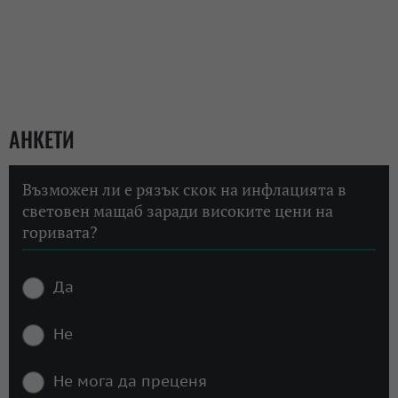
АНКЕТИ
Възможен ли е рязък скок на инфлацията в
световен мащаб заради високите цени на
горивата?
Да
Не
Не мога да преценя