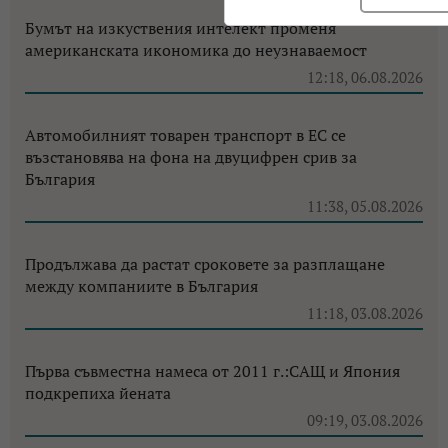
Бумът на изкуствения интелект променя
американската икономика до неузнаваемост
12:18, 06.08.2026
Автомобилният товарен транспорт в ЕС се
възстановява на фона на двуцифрен срив за
България
11:38, 05.08.2026
Продължава да растат сроковете за разплащане
между компаниите в България
11:18, 03.08.2026
Първа съвместна намеса от 2011 г.:САЩ и Япония
подкрепиха йената
09:19, 03.08.2026