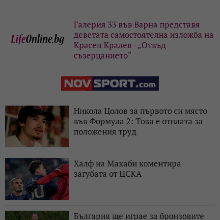
Галерия 33 във Варна представя
деветата самостоятелна изложба на
Красен Кралев - „Отвъд
съзерцанието“
Никола Цолов за първото си място
във Формула 2: Това е отплата за
положения труд
Халф на Макаби коментира
загубата от ЦСКА
България ще играе за бронзовите