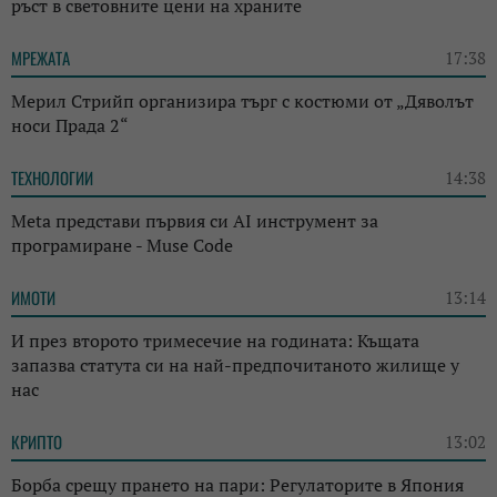
ръст в световните цени на храните
МРЕЖАТА
17:38
Мерил Стрийп организира търг с костюми от „Дяволът
носи Прада 2“
ТЕХНОЛОГИИ
14:38
Meta представи първия си AI инструмент за
програмиране - Muse Code
ИМОТИ
13:14
И през второто тримесечие на годината: Къщата
запазва статута си на най-предпочитаното жилище у
нас
КРИПТО
13:02
Борба срещу прането на пари: Регулаторите в Япония