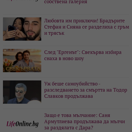
собствена галерия
Любовта им приключи! Брадърите
Стефан и Сияна се разделиха с гръм
и трясък
След "Ергенът": Свекърва избира
снаха в ново шоу
Уж беше самоубийство -
разследването за смъртта на Тодор
Славков продължава
Защо е това мълчание: Саня
Армутлиева продължава да мълчи
за раздялата с Дара?