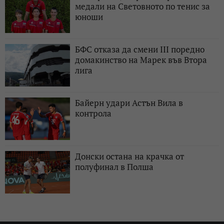
медали на Световното по тенис за
юноши
БФС отказа да смени III поредно
домакинство на Марек във Втора
лига
Байерн удари Астън Вила в
контрола
Донски остана на крачка от
полуфинал в Полша