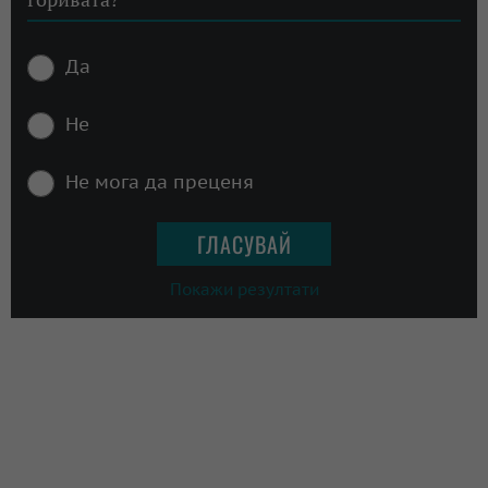
Да
Не
Не мога да преценя
Покажи резултати