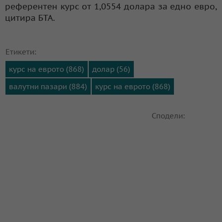
референтен курс от 1,0554 долара за едно евро,
цитира БТА.
Етикети:
курс на еврото (868)
долар (56)
валутни пазари (884)
курс на еврото (868)
Сподели: