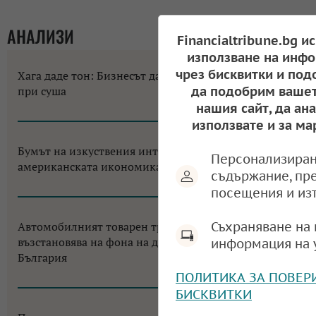
АНАЛИЗИ
Financialtribune.bg и
използване на инфо
чрез бисквитки и под
Хага даде тон: Бизнесът да не разчита на помощи
да подобрим вашет
при суша
нашия сайт, да ан
10:58, 07.08.2026
използвате и за ма
Бумът на изкуствения интелект променя
Персонализиран
американската икономика до неузнаваемост
съдържание, пр
12:18, 06.08.2026
посещения и из
Съхраняване на 
Автомобилният товарен транспорт в ЕС се
възстановява на фона на двуцифрен срив за
информация на 
България
ПОЛИТИКА ЗА ПОВЕР
11:38, 05.08.2026
БИСКВИТКИ