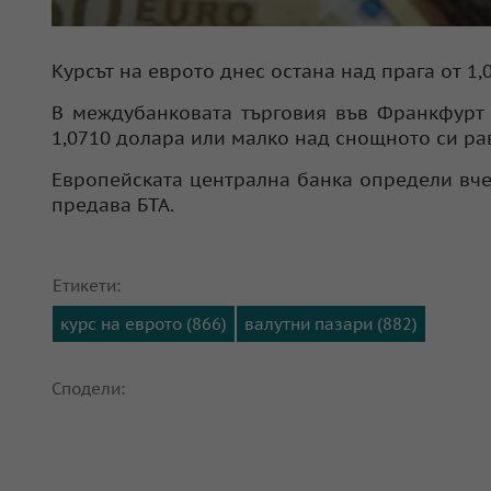
Курсът на еврото днес остана над прага от 1
В междубанковата търговия във Франкфурт 
1,0710 долара или малко над снощното си ра
Европейската централна банка определи вче
предава БТА.
Етикети:
курс на еврото (866)
валутни пазари (882)
Сподели: