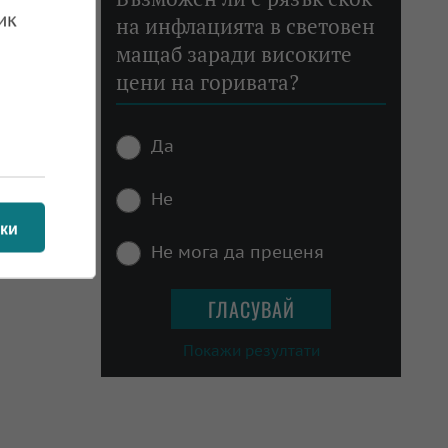
ик
на инфлацията в световен
 18.04.2024
мащаб заради високите
цени на горивата?
Да
Не
 17.04.2024
ки
Не мога да преценя
Покажи резултати