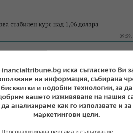
зва стабилен курс над 1,06 долара
e
09:59,
Financialtribune.bg иска съгласието Ви з
инимален спад
зползване на информация, събирана чр
бисквитки и подобни технологии, за да
e
09:57,
добрим вашето изживяване на нашия са
да анализираме как го използвате и за
маркетингови цели.
ва под 1,07 долара
Персонализирана реклама и съдържание,