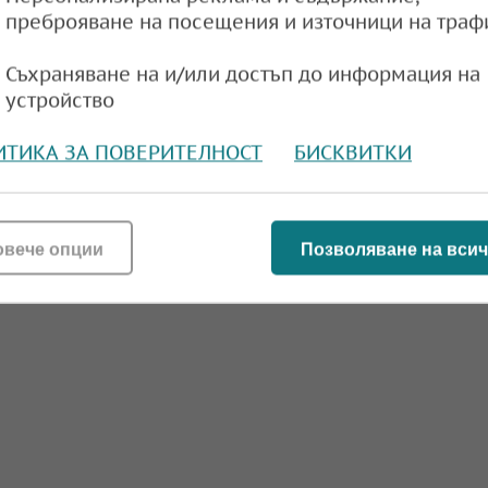
преброяване на посещения и източници на траф
e
09:21,
Съхраняване на и/или достъп до информация на
устройство
ИТИКА ЗА ПОВЕРИТЕЛНОСТ
БИСКВИТКИ
зва стабилен курс
e
09:35,
овече опции
Позволяване на всич