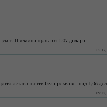
к ръст: Премина прага от 1,07 долара
e
09:17,
врото остава почти без промяна - над 1,06 до
e
09:13,