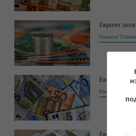
Еврото запа
Financial Tribun
Еврото с м
и
Financial Tribun
по
Еврото оста