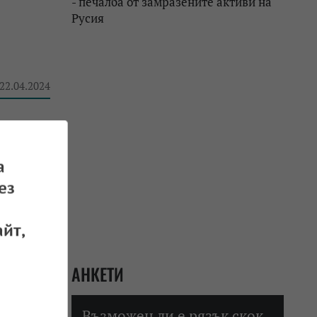
- печалба от замразените активи на
Русия
 22.04.2024
а
ез
 19.04.2024
йт,
АНКЕТИ
Възможен ли е рязък скок