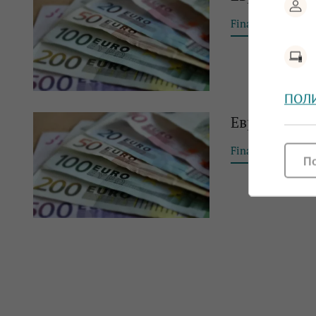
Financial Tribun
ПОЛ
Еврото запа
Financial Tribun
П