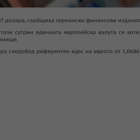
,07 долара, съобщиха германски финансови издания
тази сутрин единната европейска валута се кот
внище.
ра следобед референтен курс на еврото от 1,0686