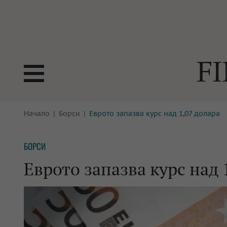
БОРСИ
Начало
Борси
Еврото запазва курс над 1,07 долара
ТЕХНОЛ
КРИПТО
АНАЛИЗ
БОРСИ
БАНКИ
МРЕЖАТ
Еврото запазва курс над 
ПАРИТЕ
ИМОТИ
ЗАСТРАХОВАНЕ
АВТОМО
ЕНЕРГЕТИКА
МУЛТИМ