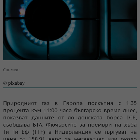
Снимка:
pixabay
©
Природният газ в Европа поскъпна с 1,35
процента към 11:00 часа българско време днес,
показват данните от лондонската борса ICE,
съобщава БТА. Фючърсите за ноември на хъба
Ти Ти Еф (TTF) в Нидерландия се търгуват на
цена от 158,91 евро за мегаватчас или около