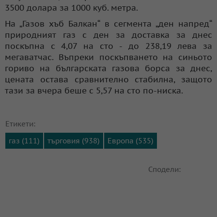
3500 долара за 1000 куб. метра.
На „Газов хъб Балкан“ в сегмента „ден напред“
природният газ с ден за доставка за днес
поскъпна с 4,07 на сто - до 238,19 лева за
мегаватчас. Въпреки поскъпването на синьото
гориво на българската газова борса за днес,
цената остава сравнително стабилна, защото
тази за вчера беше с 5,57 на сто по-ниска.
Етикети:
газ (111)
търговия (938)
Европа (535)
Сподели: