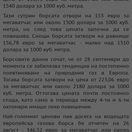
1540 долара за 1000 куб. метра.
Тази сутрин борсата отвори на 153 евро за
мегаватчас или около 1500 долара за 1000 куб.
метра, но след това цената започна да се
повишава. Снощи борсата затвори на равнище
156,78 евро за мегаватчас - малко над 1510
долара за 1000 куб. метра.
Борсовите данни сочат, че от 28 септември до
момента се забелязва тенденция на постепенно
поевтиняване на природния газ в Европа.
Тогава борсата затвори на цена от 223,06 евро
за мегаватчас или около 2180 долара за 1000
куб. метра. Оттогава цената почти постоянно
спада, като само в периода между 4-ти и 6-ти
октомври имаше леко повишение.
Най-големият ценови пик досега на водещата
европейска газова борса бе отчетен на 26
август - 346,52 евро за мегаватчас или около