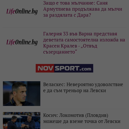
Защо е това мълчание: Саня
Армутлиева продължава да мълчи
за раздялата с Дара?
Галерия 33 във Варна представя
деветата самостоятелна изложба на
Красен Кралев - „Отвъд
съзерцанието“
Веласкес: Невероятно удоволствие
е да съм треньор на Левски
Косич: Локомотив (Пловдив)
можеше да вземе точка от Левски