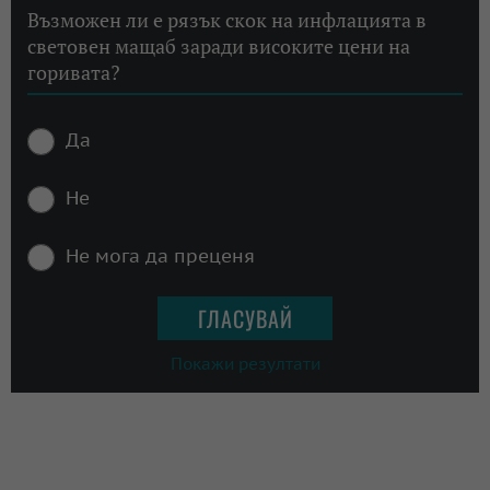
Възможен ли е рязък скок на инфлацията в
световен мащаб заради високите цени на
горивата?
Да
Не
Не мога да преценя
Покажи резултати