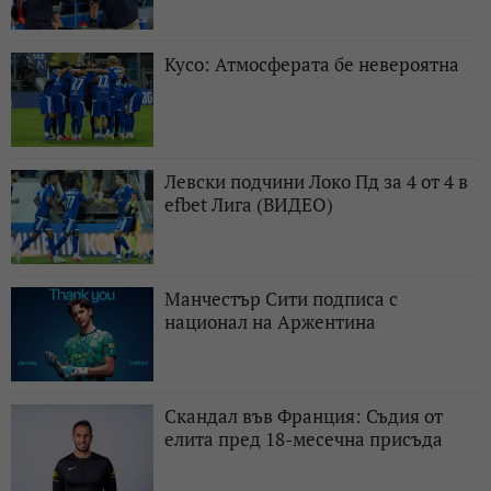
Кусо: Атмосферата бе невероятна
Левски подчини Локо Пд за 4 от 4 в
efbet Лига (ВИДЕО)
Манчестър Сити подписа с
национал на Аржентина
Скандал във Франция: Съдия от
елита пред 18-месечна присъда