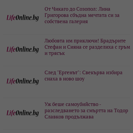
От Чикаго до Созопол: Лина
Григорова сбъдна мечтата си за
собствена галерия
Любовта им приключи! Брадърите
Стефан и Сияна се разделиха с гръм
и трясък
След "Ергенът": Свекърва избира
снаха в ново шоу
Уж беше самоубийство -
разследването за смъртта на Тодор
Славков продължава