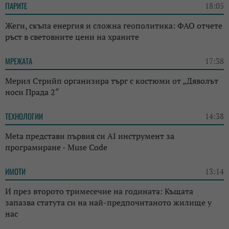
ПАРИТЕ
18:05
Жеги, скъпа енергия и сложна геополитика: ФАО отчете
ръст в световните цени на храните
МРЕЖАТА
17:38
Мерил Стрийп организира търг с костюми от „Дяволът
носи Прада 2“
ТЕХНОЛОГИИ
14:38
Meta представи първия си AI инструмент за
програмиране - Muse Code
ИМОТИ
13:14
И през второто тримесечие на годината: Къщата
запазва статута си на най-предпочитаното жилище у
нас