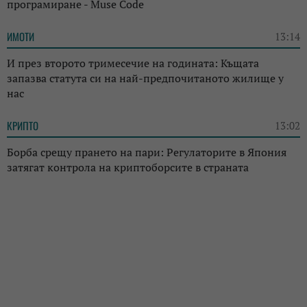
програмиране - Muse Code
ИМОТИ
13:14
И през второто тримесечие на годината: Къщата
запазва статута си на най-предпочитаното жилище у
нас
КРИПТО
13:02
Борба срещу прането на пари: Регулаторите в Япония
затягат контрола на криптоборсите в страната