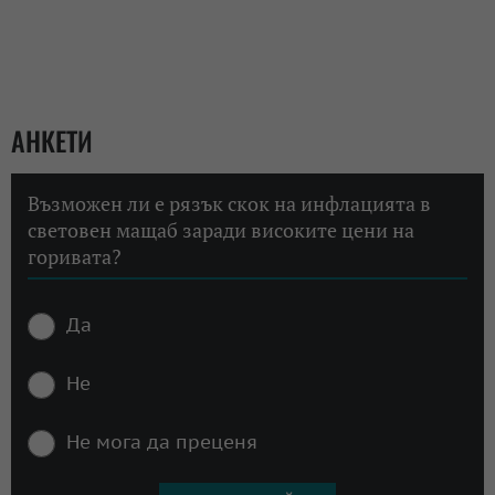
АНКЕТИ
Възможен ли е рязък скок на инфлацията в
световен мащаб заради високите цени на
горивата?
Да
Не
Не мога да преценя