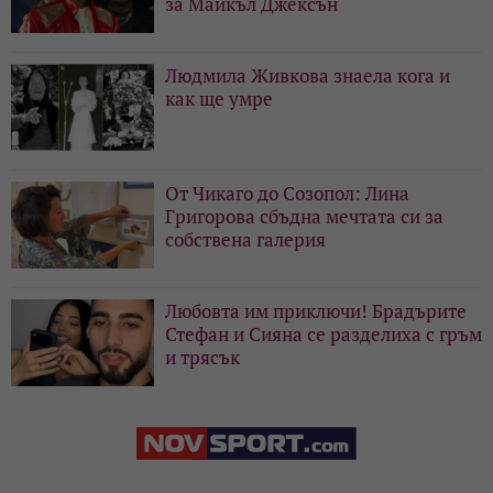
за Майкъл Джексън
Людмила Живкова знаела кога и
как ще умре
От Чикаго до Созопол: Лина
Григорова сбъдна мечтата си за
собствена галерия
Любовта им приключи! Брадърите
Стефан и Сияна се разделиха с гръм
и трясък