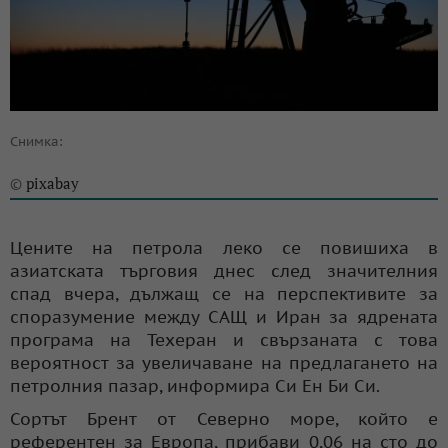
Снимка:
pixabay
©
Цените на петрола леко се повишиха в
азиатската търговия днес след значителния
спад вчера, дължащ се на перспективите за
споразумение между САЩ и Иран за ядрената
програма на Техеран и свързаната с това
вероятност за увеличаване на предлагането на
петролния пазар, информира Си Ен Би Си.
Сортът Брент от Северно море, който е
референтен за Европа, прибави 0,06 на сто до