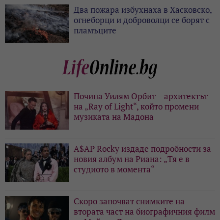
Два пожара избухнаха в Хасковско,
огнеборци и доброволци се борят с
пламъците
Почина Уилям Орбит – архитектът
на „Ray of Light“, който промени
музиката на Мадона
A$AP Rocky издаде подробности за
новия албум на Риана: „Тя е в
студиото в момента“
Скоро започват снимките на
втората част на биографичния филм