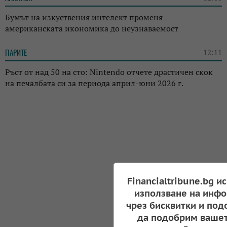
Бумът на изкуствения интелект променя
американската икономика до неузнаваемост
ПАРИТЕ
12:11
Ръст от над 50 на сто: Nintendo отчете драстичен скок
на печалбата си за периода април-юни 2026 г.
Financialtribune.bg и
използване на инфо
чрез бисквитки и под
да подобрим вашет