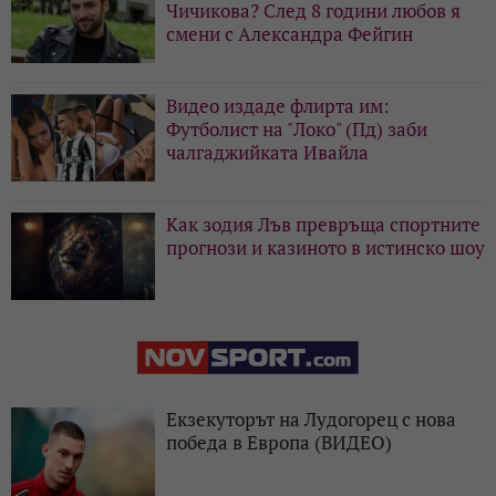
Чичикова? След 8 години любов я
смени с Александра Фейгин
Видео издаде флирта им:
Футболист на "Локо" (Пд) заби
чалгаджийката Ивайла
Как зодия Лъв превръща спортните
прогнози и казиното в истинско шоу
Екзекуторът на Лудогорец с нова
победа в Европа (ВИДЕО)