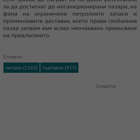
за да достигнат до несанкционирани пазари, на
фона на ограничени петролните запаси и
променливите доставки, което прави глобалния
пазар уязвим към всяко неочаквано прекъсване
на предлагането.
Етикети:
петрол (1265)
търговия (937)
Сподели: