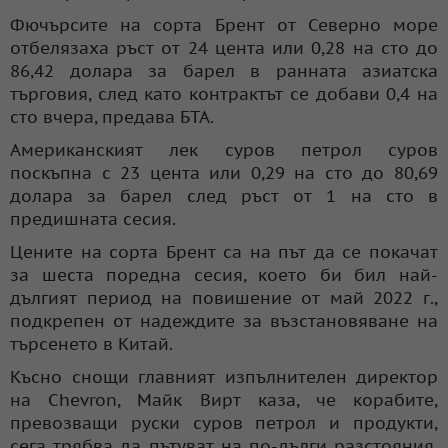
Фючърсите на сорта Брент от Северно море
отбелязаха ръст от 24 цента или 0,28 на сто до
86,42 долара за барел в ранната азиатска
търговия, след като контрактът се добави 0,4 на
сто вчера, предава БТА.
Американският лек суров петрол суров
поскъпна с 23 цента или 0,29 на сто до 80,69
долара за барел след ръст от 1 на сто в
предишната сесия.
Цените на сорта Брент са на път да се покачат
за шеста поредна сесия, което би бил най-
дългият период на повишение от май 2022 г.,
подкрепен от надеждите за възстановяване на
търсенето в Китай.
Късно снощи главният изпълнителен директор
на Chevron, Майк Вирт каза, че корабите,
превозващи руски суров петрол и продукти,
сега трябва да пътуват на по-дълги разстояния,