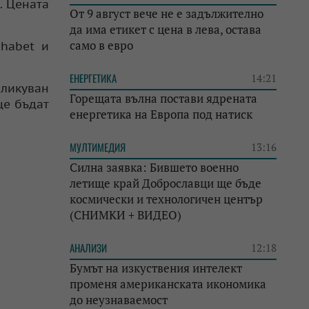
. Цената
От 9 август вече не е задължително
да има етикет с цена в лева, остава
само в евро
phabet и
ЕНЕРГЕТИКА
14:21
бликуван
Горещата вълна постави ядрената
ще бъдат
енергетика на Европа под натиск
МУЛТИМЕДИЯ
13:16
Силна заявка: Бившето военно
летище край Доброславци ще бъде
космически и технологичен център
(СНИМКИ + ВИДЕО)
АНАЛИЗИ
12:18
Бумът на изкуствения интелект
променя американската икономика
до неузнаваемост