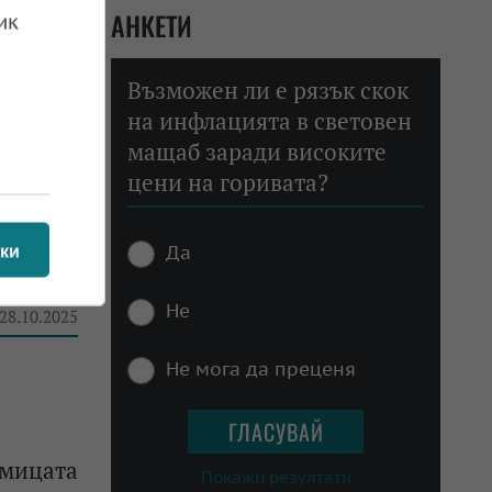
АНКЕТИ
ик
 на
Възможен ли е рязък скок
на инфлацията в световен
мащаб заради високите
 29.10.2025
цени на горивата?
Да
ки
и нива
Не
 28.10.2025
Не мога да преценя
дмицата
Покажи резултати