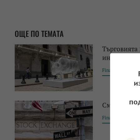
ОЩЕ ПО ТЕМАТА
Търговията 
индекси
Financial Tribun
и
по
Смесен стар
Financial Tribun