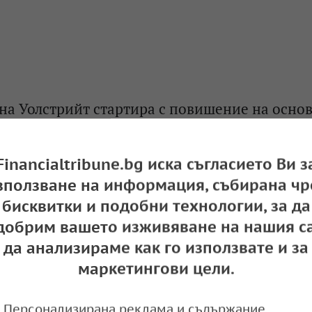
на Уолстрийт стартира с повишение на осно
e
17:02,
Financialtribune.bg иска съгласието Ви з
зползване на информация, събирана чр
бисквитки и подобни технологии, за да
добрим вашето изживяване на нашия са
т за Уолстрийт
да анализираме как го използвате и за
e
17:01,
маркетингови цели.
Персонализирана реклама и съдържание,