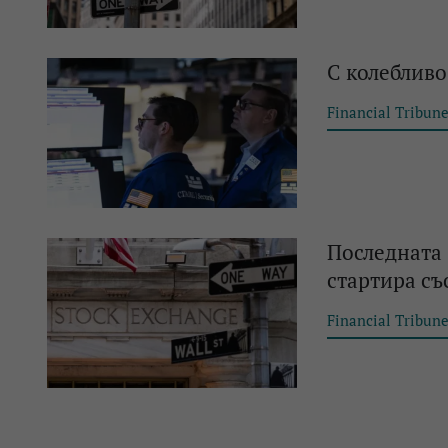
С колебливо
Financial Tribun
Последната 
стартира съ
Financial Tribun