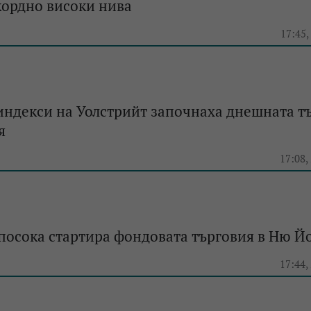
кордно високи нива
e
17:45,
индекси на Уолстрийт започнаха днешната т
я
e
17:08,
посока стартира фондовата търговия в Ню Й
e
17:44,