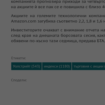
компанията прогнозира приходи за четвърто
на акциите ѝ все пак се е повишила с близо 4
Акциите на големите технологични компани
Amazon.com загубиха съответно 2,2, 1,8 и 1,6 
Инвеститорите очакват с внимание отчета на
след края на днешната борсовата сесия, ка
обявени по-късно тази седмица, предава БТА.
Етикети:
Уолстрийт (543)
индекси (1180)
търговия с акции 
Сподели: