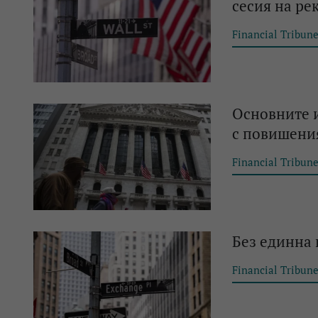
сесия на ре
Financial Tribun
Основните 
с повишени
Financial Tribun
Без единна 
Financial Tribun