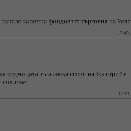
 начало започна фондовата търговия на Уол
e
17:40,
за седмицата търговска сесия на Уолстрийт
с спадове
e
17:19,