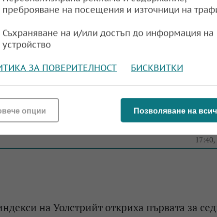
преброяване на посещения и източници на траф
ндекси на Уолстрийт откриха поредна сесия
Съхраняване на и/или достъп до информация на
устройство
исоки нива
e
17:39,
ИТИКА ЗА ПОВЕРИТЕЛНОСТ
БИСКВИТКИ
овече опции
Позволяване на всич
а Уолстрийт откриха търговията на рекордн
e
17:40,
ндекси на Уолстрийт откриха първата за се