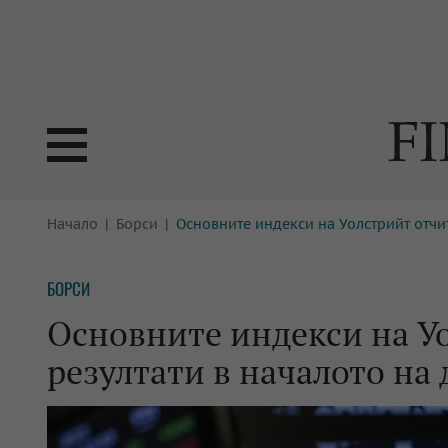
БОРСИ
Начало
Борси
Основните индекси на Уолстрийт отчи
ТЕХНОЛ
КРИПТО
АНАЛИЗ
БОРСИ
БАНКИ
МРЕЖАТ
Основните индекси на У
ПАРИТЕ
ИМОТИ
резултати в началото на
ЗАСТРАХОВАНЕ
АВТОМО
ЕНЕРГЕТИКА
МУЛТИМ