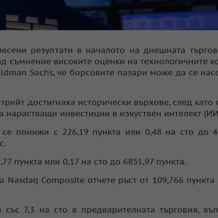
месени резултати в началото на днешната търгов
под съмнение високите оценки на технологичните 
ldman Sachs, че борсовите пазари може да се нас
рийт достигнаха исторически върхове, след като 
 нарастващи инвестиции в изкуствен интелект (ИИ
 се понижи с 226,19 пункта или 0,48 на сто до 4
с.
7 пункта или 0,17 на сто до 6851,97 пункта.
 Nasdaq Composite отчете ръст от 109,766 пункта 
а със 7,3 на сто в предварителната търговия, въ