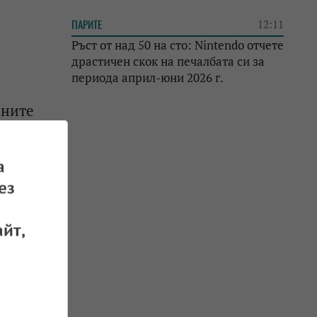
ПАРИТЕ
12:11
Ръст от над 50 на сто: Nintendo отчете
драстичен скок на печалбата си за
периода април-юни 2026 г.
вните
 31.10.2025
а
ез
йт,
 30.10.2025