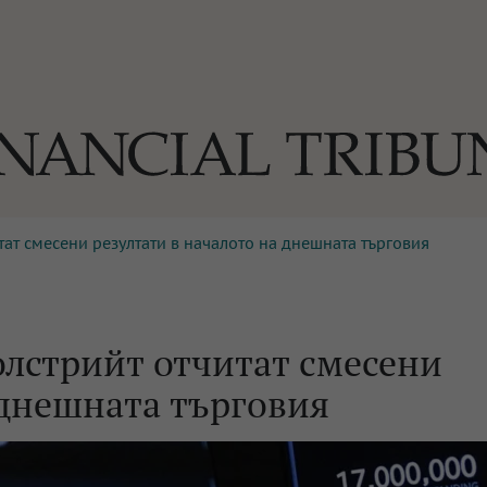
тат смесени резултати в началото на днешната търговия
ОГИИ
За нас
Реклама
Ко
И
Част от Tribune Media Gr
А
олстрийт отчитат смесени
 днешната търговия
БИЛИ
ЕДИЯ