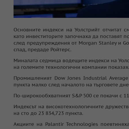
Основните индекси на Уолстрийт отчитат с
като инвеститорите започнаха да поставят 
след предупреждения от Morgan Stanley и Go
спад, предаде Ройтерс.
Миналата седмица водещите индекси на Уолст
на големите технологични компании показаха
Промишленият Dow Jones Industrial Average
пункта малко след началото на търговете дне
По-широкообхватният S&P 500 се покачи с 11,7
Индексът на високотехнологичните дружества
на сто до 23 834,723 пункта.
Акциите на Palantir Technologies поевтинях