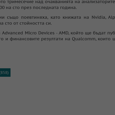
то тримесечие над очакванията на анализаторите
00 на сто през последната година.
и също поевтиняха, като книжата на Nvidia, Al
на сто от стойността си.
 Advanced Micro Devices - AMD, който ще бъдат пу
кто и финансовите резултати на Qualcomm, които 
(858)