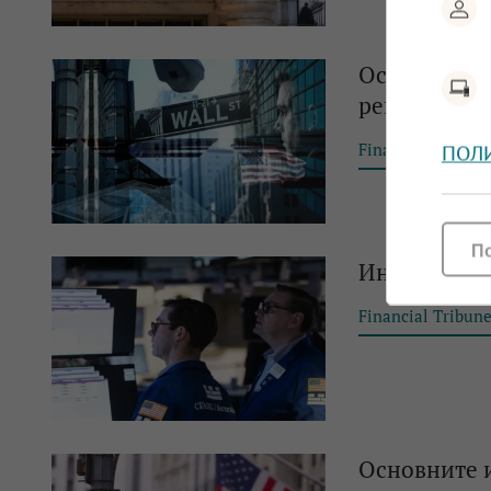
Основните и
рекордно в
Financial Tribun
ПОЛ
П
Индексите н
Financial Tribun
Основните и