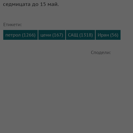
седмицата до 15 май.
Етикети:
петрол (1266)
цени (167)
САЩ (1318)
Иран (56)
Сподели: