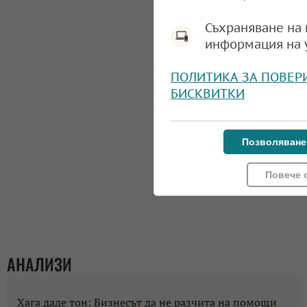
Съхраняване на 
информация на 
ПОЛИТИКА ЗА ПОВЕР
БИСКВИТКИ
Позволяване
Повече 
АНАЛИЗИ
Хага даде тон: Бизнесът да не разчита на помощи