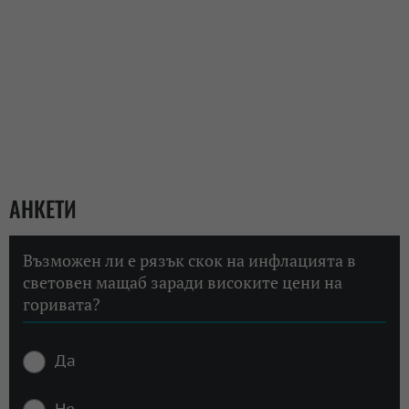
АНКЕТИ
Възможен ли е рязък скок на инфлацията в
световен мащаб заради високите цени на
горивата?
Да
Не