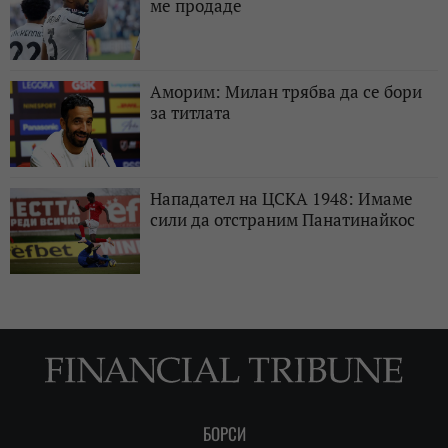
ме продаде
Аморим: Милан трябва да се бори
за титлата
Нападател на ЦСКА 1948: Имаме
сили да отстраним Панатинайкос
БОРСИ