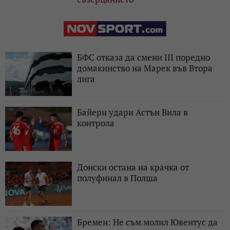
БФС отказа да смени III поредно
домакинство на Марек във Втора
лига
Байерн удари Астън Вила в
контрола
Донски остана на крачка от
полуфинал в Полша
Бремен: Не съм молил Ювентус да