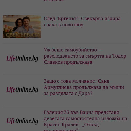
След "Ергенът": Свекърва избира
снаха в ново шоу
Уж беше самоубийство -
разследването за смъртта на Тодор
Славков продължава
Защо е това мълчание: Саня
Армутлиева продължава да мълчи
за раздялата с Дара?
Галерия 33 във Варна представя
деветата самостоятелна изложба на
Красен Кралев - „Отвъд
съзерцанието“