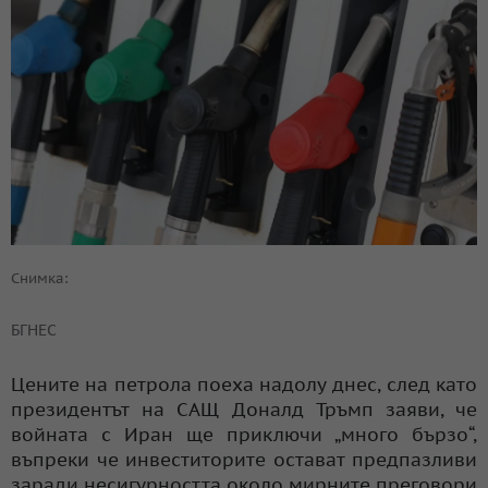
Снимка:
БГНЕС
Цените на петрола поеха надолу днес, след като
президентът на САЩ Доналд Тръмп заяви, че
войната с Иран ще приключи „много бързо“,
въпреки че инвеститорите остават предпазливи
заради несигурността около мирните преговори