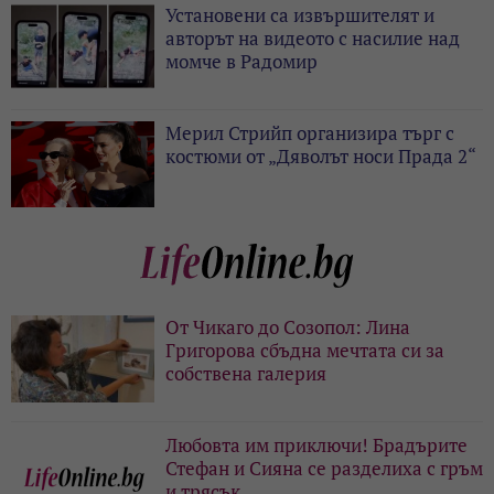
Установени са извършителят и
авторът на видеото с насилие над
момче в Радомир
Мерил Стрийп организира търг с
костюми от „Дяволът носи Прада 2“
От Чикаго до Созопол: Лина
Григорова сбъдна мечтата си за
собствена галерия
Любовта им приключи! Брадърите
Стефан и Сияна се разделиха с гръм
и трясък