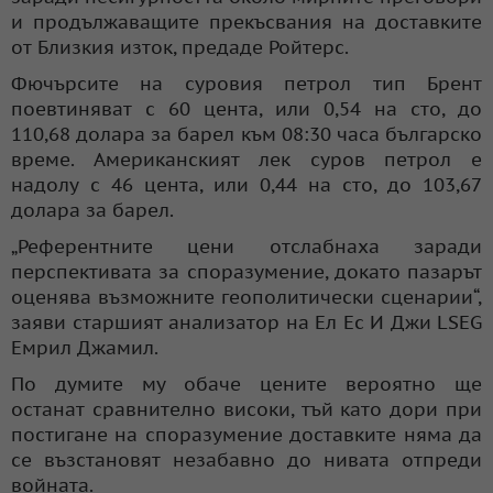
и продължаващите прекъсвания на доставките
от Близкия изток, предаде Ройтерс.
Фючърсите на суровия петрол тип Брент
поевтиняват с 60 цента, или 0,54 на сто, до
110,68 долара за барел към 08:30 часа българско
време. Американският лек суров петрол е
надолу с 46 цента, или 0,44 на сто, до 103,67
долара за барел.
„Референтните цени отслабнаха заради
перспективата за споразумение, докато пазарът
оценява възможните геополитически сценарии“,
заяви старшият анализатор на Ел Ес И Джи LSEG
Емрил Джамил.
По думите му обаче цените вероятно ще
останат сравнително високи, тъй като дори при
постигане на споразумение доставките няма да
се възстановят незабавно до нивата отпреди
войната.