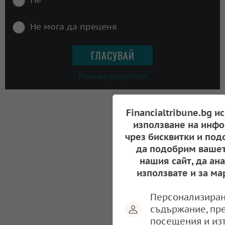
Не мога да преценя
Покажи резултати
Financialtribune.bg и
използване на инфо
чрез бисквитки и под
да подобрим вашет
нашия сайт, да ан
използвате и за ма
Персонализиран
съдържание, пр
посещения и из