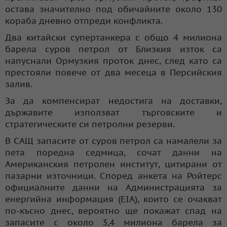
остава значително под обичайните около 130
кораба дневно отпреди конфликта.
Два китайски супертанкера с общо 4 милиона
барела суров петрол от Близкия изток са
напуснали Ормузкия проток днес, след като са
престояли повече от два месеца в Персийския
залив.
За да компенсират недостига на доставки,
държавите използват търговските и
стратегическите си петролни резерви.
В САЩ запасите от суров петрол са намалели за
пета поредна седмица, сочат данни на
Американския петролен институт, цитирани от
пазарни източници. Според анкета на Ройтерс
официалните данни на Администрацията за
енергийна информация (EIA), които се очакват
по-късно днес, вероятно ще покажат спад на
запасите с около 3,4 милиона барела за