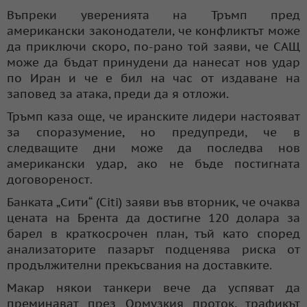
Въпреки уверенията на Тръмп пред
американски законодатели, че конфликтът може
да приключи скоро, по-рано той заяви, че САЩ
може да бъдат принудени да нанесат нов удар
по Иран и че е бил на час от издаване на
заповед за атака, преди да я отложи.
Тръмп каза още, че иранските лидери настояват
за споразумение, но предупреди, че в
следващите дни може да последва нов
американски удар, ако не бъде постигната
договореност.
Банката „Сити“ (Citi) заяви във вторник, че очаква
цената на Брента да достигне 120 долара за
барел в краткосрочен план, тъй като според
анализаторите пазарът подценява риска от
продължителни прекъсвания на доставките.
Макар някои танкери вече да успяват да
преминават през Ормузкия проток, трафикът