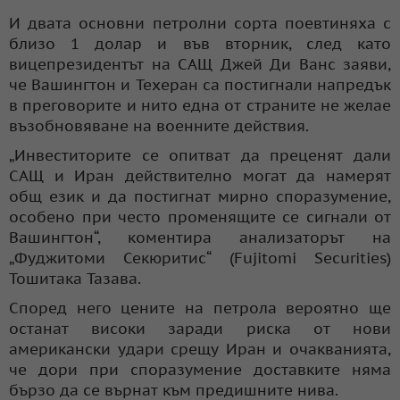
И двата основни петролни сорта поевтиняха с
близо 1 долар и във вторник, след като
вицепрезидентът на САЩ Джей Ди Ванс заяви,
че Вашингтон и Техеран са постигнали напредък
в преговорите и нито една от страните не желае
възобновяване на военните действия.
„Инвеститорите се опитват да преценят дали
САЩ и Иран действително могат да намерят
общ език и да постигнат мирно споразумение,
особено при често променящите се сигнали от
Вашингтон“, коментира анализаторът на
„Фуджитоми Секюритис“ (Fujitomi Securities)
Тошитака Тазава.
Според него цените на петрола вероятно ще
останат високи заради риска от нови
американски удари срещу Иран и очакванията,
че дори при споразумение доставките няма
бързо да се върнат към предишните нива.