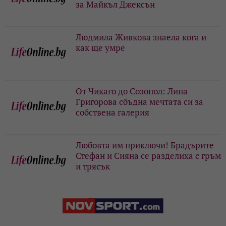
за Майкъл Джексън
Людмила Живкова знаела кога и
как ще умре
От Чикаго до Созопол: Лина
Григорова сбъдна мечтата си за
собствена галерия
Любовта им приключи! Брадърите
Стефан и Сияна се разделиха с гръм
и трясък