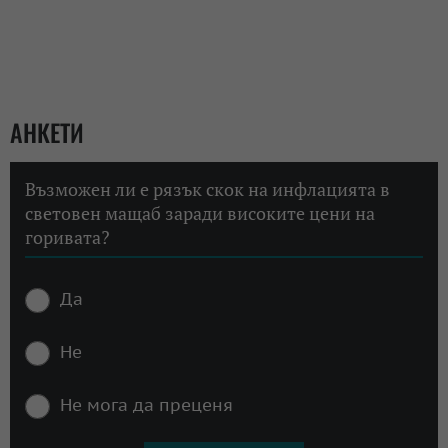
АНКЕТИ
Възможен ли е рязък скок на инфлацията в
световен мащаб заради високите цени на
горивата?
Да
Не
Не мога да преценя