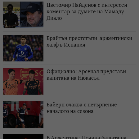
Цветомир Найденов с интересен
коментар за думите на Мамаду
Диало
Брайтън преотстъпи аржентински
халф в Испания
Официално: Арсенал представи
капитана на Нюкасъл
Байерн очаква с нетърпение
началото на сезона
В Аржентина: Почина бащата на