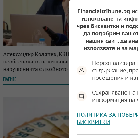
Financialtribune.bg и
използване на инфо
чрез бисквитки и под
да подобрим вашет
нашия сайт, да ан
използвате и за ма
Александър Колячев, КЗП: Растат случаите на
необосновано повишаване на цените, намаляват
Персонализиран
нарушенията с двойното етикетиране
съдържание, пр
посещения и из
ПАРИТЕ
12:46, 11.06.2026
Съхраняване на 
информация на 
ПОЛИТИКА ЗА ПОВЕР
БИСКВИТКИ