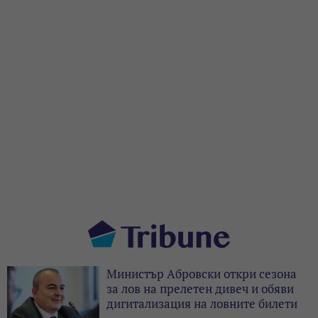
Министър Абровски откри сезона
за лов на прелетен дивеч и обяви
дигитализация на ловните билети