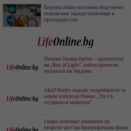
Перник обяви частично бедствено
положение заради свлачище и
пропаднал път
Почина Уилям Орбит – архитектът
на „Ray of Light“, който промени
музиката на Мадона
A$AP Rocky издаде подробности за
новия албум на Риана: „Тя е в
студиото в момента“
Скоро започват снимките на
втората част на биографичния филм