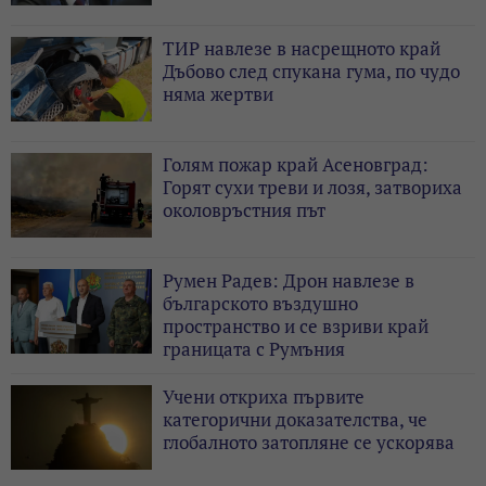
ТИР навлезе в насрещното край
Дъбово след спукана гума, по чудо
няма жертви
Голям пожар край Асеновград:
Горят сухи треви и лозя, затвориха
околовръстния път
Румен Радев: Дрон навлезе в
българското въздушно
пространство и се взриви край
границата с Румъния
Учени откриха първите
категорични доказателства, че
глобалното затопляне се ускорява