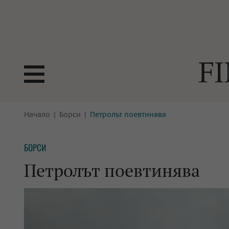
БОРСИ
Начало
Борси
Петролът поевтинява
ТЕХНОЛ
КРИПТО
АНАЛИЗ
БОРСИ
БАНКИ
МРЕЖАТ
Петролът поевтинява
ПАРИТЕ
ИМОТИ
ЗАСТРАХОВАНЕ
АВТОМО
ЕНЕРГЕТИКА
МУЛТИМ