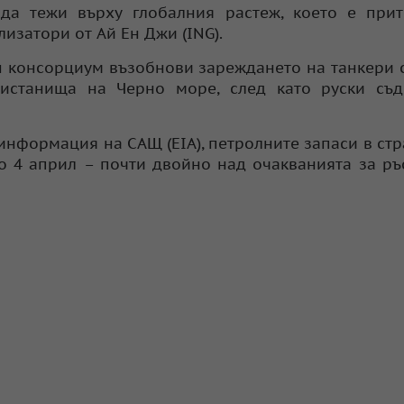
да тежи върху глобалния растеж, което е прит
лизатори от Ай Ен Джи (ING).
консорциум възобнови зареждането на танкери 
истанища на Черно море, след като руски съд
информация на САЩ (EIA), петролните запаси в стр
о 4 април – почти двойно над очакванията за ръс