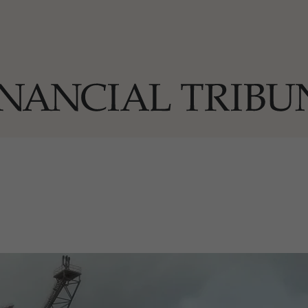
ОГИИ
За нас
Реклама
Ко
И
Част от Tribune Media Gr
А
БИЛИ
ЕДИЯ