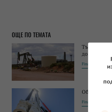
ОЩЕ ПО ТЕМАТА
Търговскот
до най-ниск
Financial Tribun
и
по
Обрат с цен
Financial Tribun