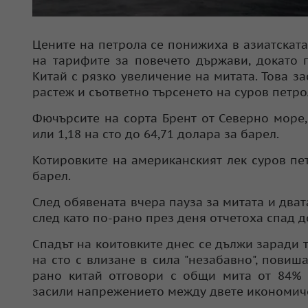
Цените на петрола се понижиха в азиатската
на тарифите за повечето държави, докато 
Китай с рязко увеличение на митата. Това 
растеж и съответно търсенето на суров петро
Фючърсите на сорта Брент от Северно море,
или 1,18 на сто до 64,71 долара за барел.
Котировките на американският лек суров пет
барел.
След обявената вчера пауза за митата и дват
след като по-рано през деня отчетоха спад д
Спадът на коитовките днес се дължи заради т
на сто с влизане в сила "незабавно", повиша
рано китай отговори с общи мита от 84% 
засили напрежението между двете икономиче