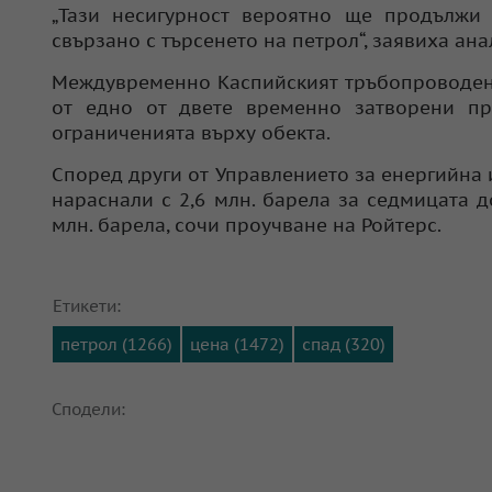
„Тази несигурност вероятно ще продължи 
свързано с търсенето на петрол“, заявиха ана
Междувременно Каспийският тръбопроводен 
от едно от двете временно затворени пр
ограниченията върху обекта.
Според други от Управлението за енергийна 
нараснали с 2,6 млн. барела за седмицата д
млн. барела, сочи проучване на Ройтерс.
Етикети:
петрол (1266)
цена (1472)
спад (320)
Сподели: