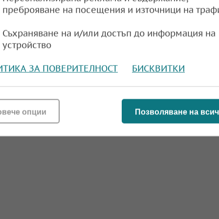
преброяване на посещения и източници на траф
Съхраняване на и/или достъп до информация на
устройство
евтинява, Брентът е на най-ниското си ниво 
ини насам
ИТИКА ЗА ПОВЕРИТЕЛНОСТ
БИСКВИТКИ
e
11:18,
овече опции
Позволяване на всич