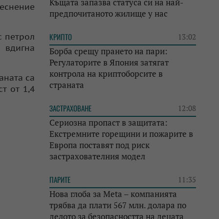
Къщата запазва статуса си на най-
еснение
предпочитаното жилище у нас
с петрол
КРИПТО
13:02
 вдигна
Борба срещу прането на пари:
Регулаторите в Япония затягат
контрола на криптоборсите в
аната са
страната
т от 1,4
ЗАСТРАХОВАНЕ
12:08
Сериозна пропаст в защитата:
Екстремните горещини и пожарите в
Европа поставят под риск
застрахователния модел
ПАРИТЕ
11:35
Нова глоба за Meta – компанията
трябва да плати 567 млн. долара по
делото за безопасността на децата