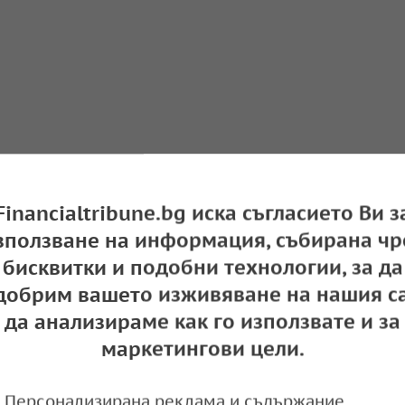
о напрежение САЩ-Китай срина цените на п
ото ниво от над четири години
Financialtribune.bg иска съгласието Ви з
e
10:03,
зползване на информация, събирана чр
бисквитки и подобни технологии, за да
добрим вашето изживяване на нашия са
да анализираме как го използвате и за
ите на петрола
маркетингови цели.
e
08:43,
Персонализирана реклама и съдържание,