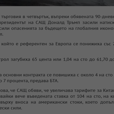
 търговия в четвъртък, въпреки обявената 90-днев
президентът на САЩ Доналд Тръмп засили натис
засили опасенията за бъдещето на глобалния икон
л.
 който е референтен за Европа се понижиха със 
рол загубиха 65 цента или 1,04 на сто до 61,70 д
а основни контракта се повишиха с около 4 на сто 
о 7 процента, предава БТА.
ова, че САЩ обяви, че увеличава тарифите за Кита
вайки вече въведената ставка от 104 на сто, на к
върху вноса на американски стоки, което допъ
ски сили.