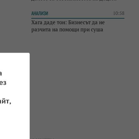
АНАЛИЗИ
10:58
Хага даде тон: Бизнесът да не
разчита на помощи при суша
етрола
а
 09.04.2025
ез
йт,
 08.04.2025