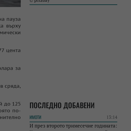
pixabay
©
на пауза
ка върху
омически
77 цента
олара за
в сряда,
ПОСЛЕДНО ДОБАВЕНИ
й до 125
оято по-
ИМОТИ
лнително
13:14
И през второто тримесечие годината: