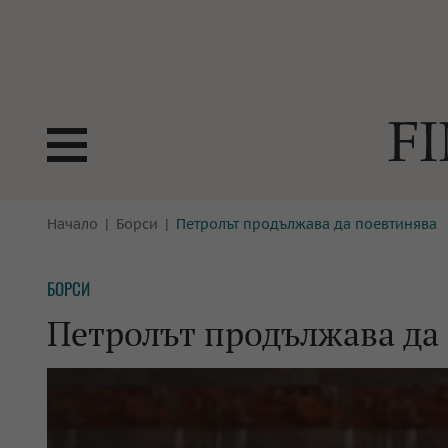
БОРСИ
Начало
Борси
Петролът продължава да поевтинява
ТЕХНОЛ
КРИПТО
АНАЛИЗ
БОРСИ
БАНКИ
МРЕЖАТ
Петролът продължава да
ПАРИТЕ
ИМОТИ
ЗАСТРАХОВАНЕ
АВТОМО
ЕНЕРГЕТИКА
МУЛТИМ