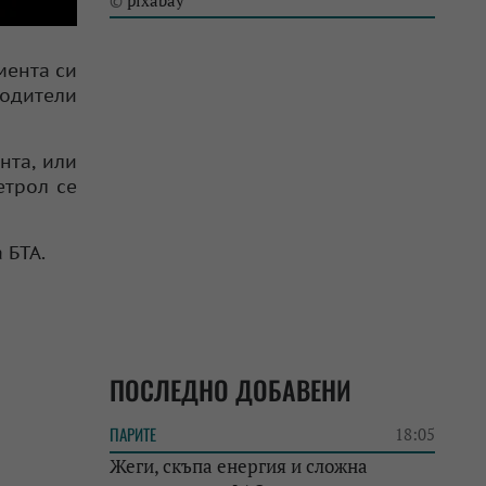
pixabay
©
мента си
водители
нта, или
етрол се
 БТА.
ПОСЛЕДНО ДОБАВЕНИ
ПАРИТЕ
18:05
Жеги, скъпа енергия и сложна