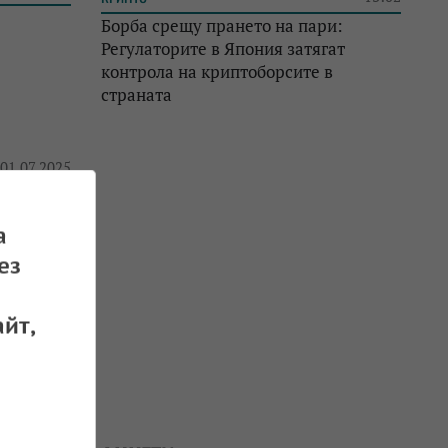
Борба срещу прането на пари:
Регулаторите в Япония затягат
контрола на криптоборсите в
страната
 01.07.2025
а
ез
йт,
 30.06.2025