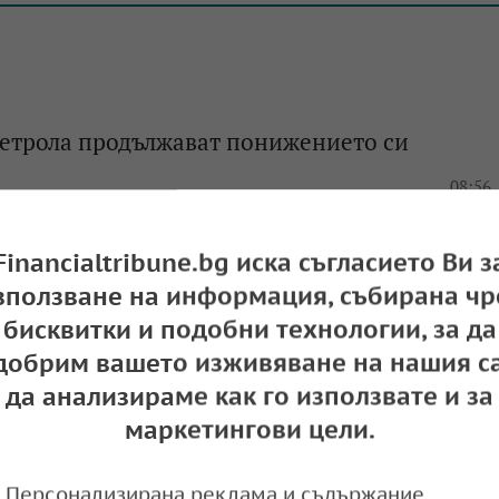
петрола продължават понижението си
e
08:56,
Financialtribune.bg иска съгласието Ви з
зползване на информация, събирана чр
бисквитки и подобни технологии, за да
етрола вървят надолу
добрим вашето изживяване на нашия са
e
11:51,
да анализираме как го използвате и за
маркетингови цели.
Персонализирана реклама и съдържание,