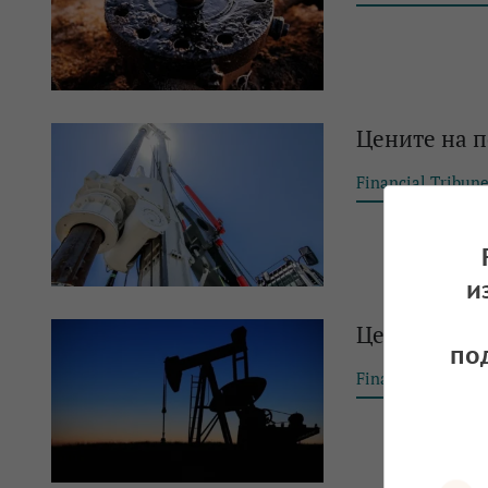
Цените на 
Financial Tribun
и
Цените на п
по
Financial Tribun