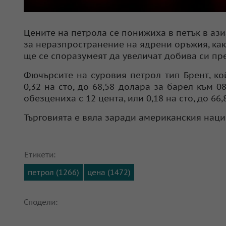
Цените на петрола се понижиха в петък в ази
за неразпространение на ядрени оръжия, как
ще се споразумеят да увеличат добива си пре
Фючърсите на суровия петрол тип Брент, ко
0,32 на сто, до 68,58 долара за барел към 0
обезцениха с 12 цента, или 0,18 на сто, до 66,
Търговията е вяла заради американския наци
Етикети:
петрол (1266)
цена (1472)
Сподели: