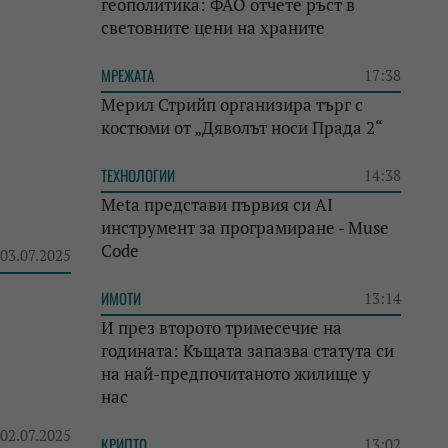
геополитика: ФАО отчете ръст в
световните цени на храните
МРЕЖАТА
17:38
Мерил Стрийп организира търг с
костюми от „Дяволът носи Прада 2“
ТЕХНОЛОГИИ
14:38
Meta представи първия си AI
инструмент за програмиране - Muse
Code
 03.07.2025
ИМОТИ
13:14
И през второто тримесечие на
годината: Къщата запазва статута си
на най-предпочитаното жилище у
нас
 02.07.2025
КРИПТО
13:02