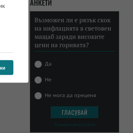
АНКЕТИ
ик
Възможен ли е рязък скок
на инфлацията в световен
мащаб заради високите
цени на горивата?
Да
ки
Не
Не мога да преценя
Покажи резултати