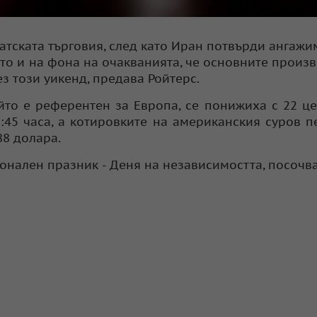
атската търговия, след като Иран потвърди ангажи
то и на фона на очакванията, че основните произ
з този уикенд, предава Ройтерс.
йто е референтен за Европа, се понижиха с 22 це
8:45 часа, а котировките на американския суров п
88 долара.
онален празник - Деня на независимостта, посочва