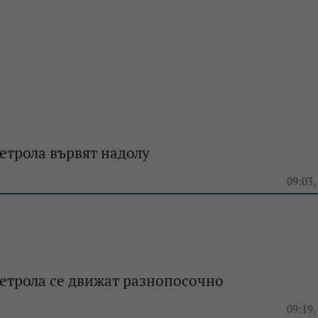
етрола вървят надолу
e
09:03,
етрола се движат разнопосочно
e
09:19,