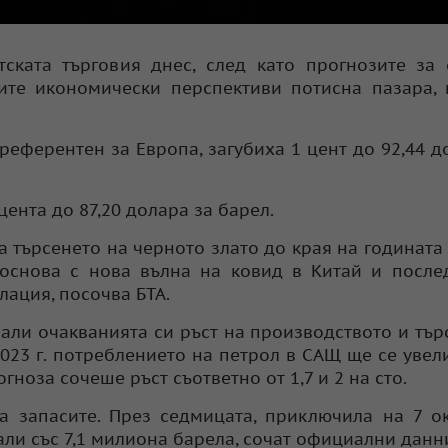
ската търговия днес, след като прогнозите за
ите икономически перспективи потисна пазара,
референтен за Европа, загубиха 1 цент до 92,44 д
цента до 87,20 долара за барел.
а търсенето на черното злато до края на годината
боснова с нова вълна на ковид в Китай и посл
лация, посочва БТА.
али очакванията си ръст на производството и тър
023 г. потреблението на петрол в САЩ ще се увели
огноза сочеше ръст съответно от 1,7 и 2 на сто.
а запасите. През седмицата, приключила на 7 о
али със 7,1 милиона барела, сочат официални данн