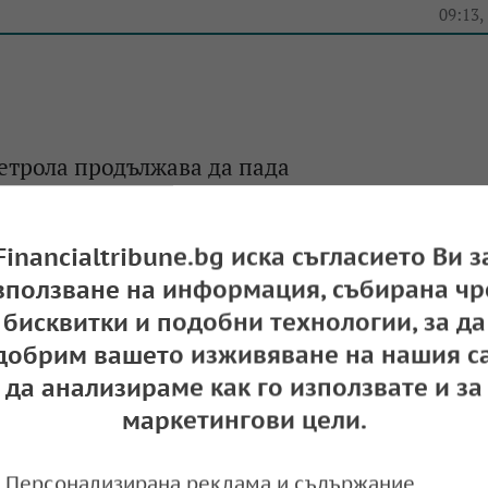
e
09:13,
етрола продължава да пада
e
09:28,
Financialtribune.bg иска съгласието Ви з
зползване на информация, събирана чр
бисквитки и подобни технологии, за да
добрим вашето изживяване на нашия са
да анализираме как го използвате и за
маркетингови цели.
Персонализирана реклама и съдържание,