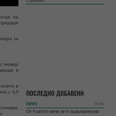
pixabay
©
 спад на
 предаде
олара за
 с между
едващи я
сенето в
ПОСЛЕДНО ДОБАВЕНИ
чи с 0,9
ПАРИТЕ
16:06
ктомври,
От 9 август вече не е задължително
и.