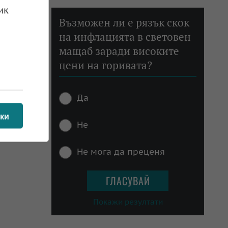
ик
Възможен ли е рязък скок
на инфлацията в световен
мащаб заради високите
цени на горивата?
Да
ки
Не
Не мога да преценя
Покажи резултати