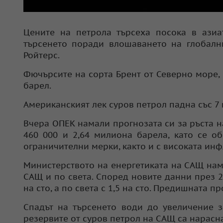
Цените на петрола търсеха посока в азиат
търсенето поради влошаването на глобалн
Ройтерс.
Фючърсите на сорта Брент от Северно море, 
барел.
Американският лек суров петрол падна със 7 
Вчера ОПЕК намали прогнозата си за ръста н
460 000 и 2,64 милиона барела, като се о
ограничителни мерки, както и с високата инф
Министерството на енергетиката на САЩ нам
САЩ и по света. Според новите данни през 2
на сто, а по света с 1,5 на сто. Предишната пр
Спадът на търсенето води до увеличение з
резервите от суров петрол на САЩ са нарасн