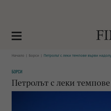
БОРСИ
Начало
Борси
Петролът с леки темпове върви надол
ТЕХНОЛ
КРИПТО
АНАЛИЗ
БОРСИ
БАНКИ
МРЕЖАТ
Петролът с леки темпове
ПАРИТЕ
ИМОТИ
ЗАСТРАХОВАНЕ
АВТОМО
ЕНЕРГЕТИКА
МУЛТИМ