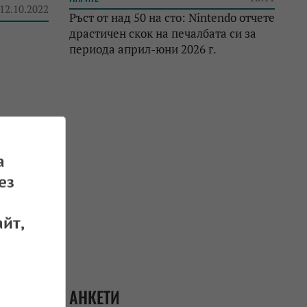
 12.10.2022
Ръст от над 50 на сто: Nintendo отчете
драстичен скок на печалбата си за
периода април-юни 2026 г.
 11.10.2022
а
ез
йт,
АНКЕТИ