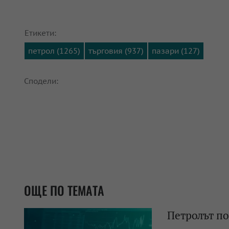
Етикети:
петрол (1265)
търговия (937)
пазари (127)
Сподели:
ОЩЕ ПО ТЕМАТА
Петролът по