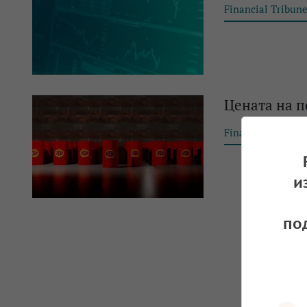
Financial Tribun
Цената на п
Financial Tribun
и
по