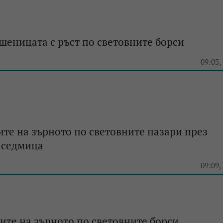
шеницата с ръст по световните борси
e
09:03,
ите на зърното по световните пазари през
 седмица
e
09:09,
ите на зърното по световните борси