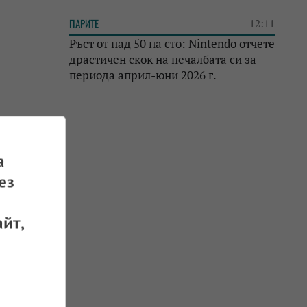
ПАРИТЕ
12:11
Ръст от над 50 на сто: Nintendo отчете
драстичен скок на печалбата си за
периода април-юни 2026 г.
а
ез
йт,
раха на