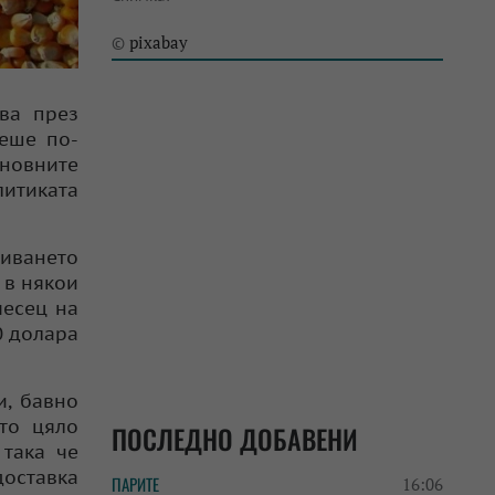
pixabay
©
ва през
беше по-
сновните
литиката
риването
 в някои
месец на
0 долара
и, бавно
то цяло
ПОСЛЕДНО ДОБАВЕНИ
 така че
доставка
ПАРИТЕ
16:06