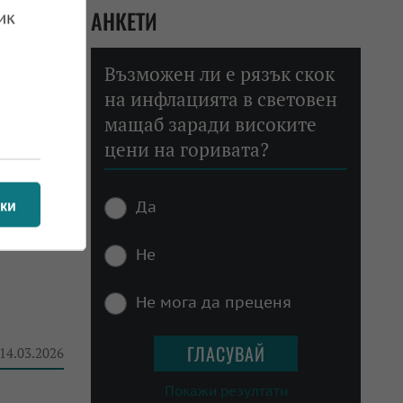
АНКЕТИ
ик
 11.04.2026
Възможен ли е рязък скок
на инфлацията в световен
мащаб заради високите
цени на горивата?
 28.03.2026
Да
ки
Не
Не мога да преценя
 14.03.2026
Покажи резултати