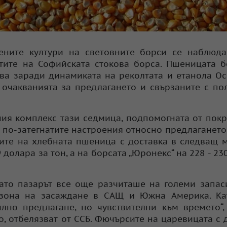
ените култури на световните борси се наблюда
ртите на Софийската стокова борса. Пшеницата 
ява заради динамиката на реколтата и етанола О
, очакванията за предлагането и свързаните с по
ния комплекс тази седмица, подпомогната от пок
и по-затегнатите настроения относно предлагането
сите на хлебната пшеница с доставка в следващ 
9 долара за тон, а на борсата „Юронекс“ на 228 - 23
като пазарът все още разчиташе на големи запас
езона на засаждане в САЩ и Южна Америка. Ка
илно предлагане, но чувствителни към времето“,
, отбелязват от ССБ. Фючърсите на царевицата с 