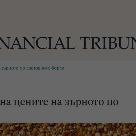
 зърното по световните борси
ОГИИ
За нас
Реклама
Ко
И
Част от Tribune Media Gr
А
на цените на зърното по
БИЛИ
ЕДИЯ