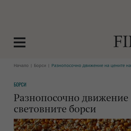
БОРСИ
Начало
Борси
Разнопосочно движение на цените на
ТЕХНОЛ
КРИПТО
АНАЛИЗ
БОРСИ
БАНКИ
МРЕЖАТ
Разнопосочно движение 
ПАРИТЕ
ИМОТИ
световните борси
ЗАСТРАХОВАНЕ
АВТОМО
ЕНЕРГЕТИКА
МУЛТИМ