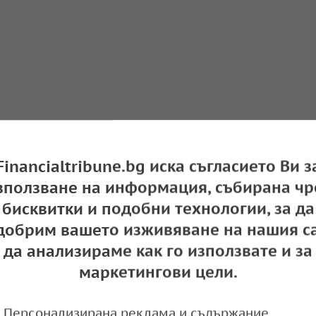
Financialtribune.bg иска съгласието Ви з
зползване на информация, събирана чр
бисквитки и подобни технологии, за да
добрим вашето изживяване на нашия са
да анализираме как го използвате и за
маркетингови цели.
ърнените култури на световните борси реаги
Персонализирана реклама и съдържание,