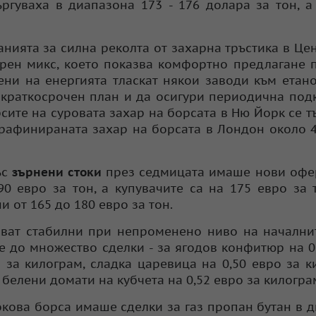
ргуваха в диапазона 173 - 176 долара за тон, а
нията за силна реколта от захарна тръстика в Це
рен микс, което показва комфортно предлагане 
ени на енергията тласкат някои заводи към етано
 краткосрочен план и да осигури периодична под
сите на суровата захар на борсата в Ню Йорк се т
а рафинираната захар на борсата в Лондон около 4
ъс
зърнени стоки
през седмицата имаше нови офе
0 евро за тон, а купувачите са на 175 евро за 
 от 165 до 180 евро за тон.
ват стабилни при непроменено ниво на начални
 до множество сделки - за ягодов конфитюр на 0
 за килограм, сладка царевица на 0,50 евро за к
 белени домати на кубчета на 0,52 евро за килогра
кова борса имаше сделки за газ пропан бутан в 