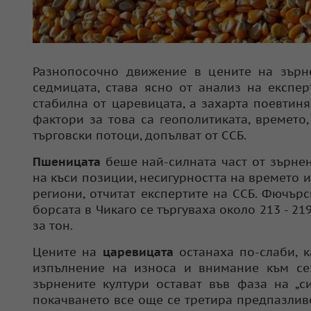
Разнопосочно движение в цените на зърн
седмицата, става ясно от анализ на експе
стабилна от царевицата, а захарта поевтин
фактори за това са геополитиката, времето
търговски потоци, допълват от ССБ.
Пшеницата
беше най-силната част от зърне
на къси позиции, несигурността на времето 
региони, отчитат експертите на ССБ. Фючър
борсата в Чикаго се търгуваха около 213 - 21
за тон.
Цените на
царевицата
останаха по-слаби, 
изпълнение на износа и внимание към с
зърнените култури остават във фаза на „с
покачването все още се третира предпазливо