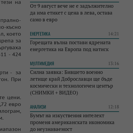
 тези на
От 9 август вече не е задължително
да има етикет с цена в лева, остава
само в евро
нтрално-
по-късно
ЕНЕРГЕТИКА
л, което
14:21
крепа за
Горещата вълна постави ядрената
ъргуваха
енергетика на Европа под натиск
11 - 424
МУЛТИМЕДИЯ
13:16
Силна заявка: Бившето военно
рти - за
летище край Доброславци ще бъде
тон. При
космически и технологичен център
(СНИМКИ + ВИДЕО)
те цени.
,72 евро
АНАЛИЗИ
12:18
илограм,
Бумът на изкуствения интелект
м.
променя американската икономика
до неузнаваемост
диапазон