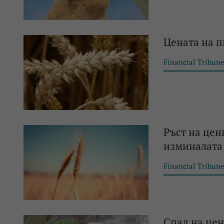
Цената на п
Financial Tribun
Ръст на цен
изминалата
Financial Tribun
Спад на цен