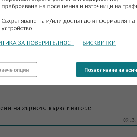
 на петрола
преброяване на посещения и източници на траф
e
13:58,
Съхраняване на и/или достъп до информация на
устройство
ИТИКА ЗА ПОВЕРИТЕЛНОСТ
БИСКВИТКИ
ени на зърното вървят нагоре
e
09:49,
овече опции
Позволяване на всич
ени на зърното вървят нагоре
e
09:13,