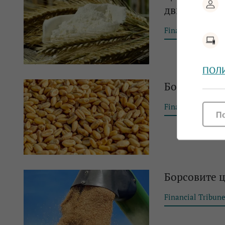
движенията
Financial Tribun
ПОЛ
Борсовите ц
Financial Tribun
П
Борсовите ц
Financial Tribun