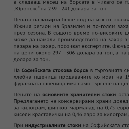
в следващ месец на борсата в Чикаго се тъ
„Юронекс“ на 239 - 241 долара за тон.
Цената на
захарта
беше под натиск от очаква
Южния регион на Бразилия и по-голям заха
през сезона. В същото време по-високите ц
може да намали производството на захар в
пазара на захар, посочват експертите. Фючър
на цени около 297 - 306 долара за тон, а н
долара за тон.
На
Софийската стокова борса
в търговията с
хлебна пшеница продавачите котират на 19
фуражната пшеница има само търсене на цени
Цените на
основните хранителни стоки
оста
Предлагането на консервирани храни доведе
за килограм, шипков мармалад на 0,75 евро
кисели краставички на 0,46 евро за килограм,
При
индустриалните стоки
на Софийската сто