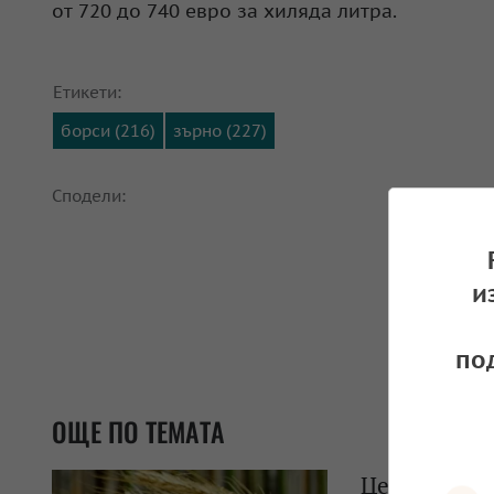
от 720 до 740 евро за хиляда литра.
Етикети:
борси (216)
зърно (227)
Сподели:
и
по
ОЩЕ ПО ТЕМАТА
Цените на з