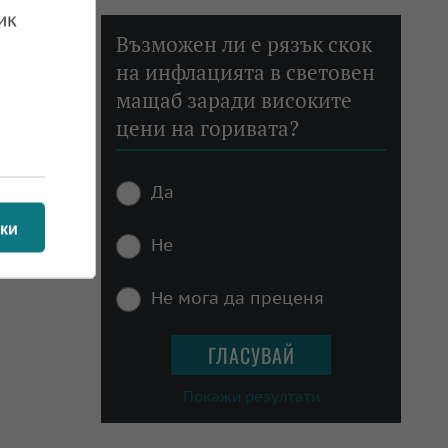
ик
Възможен ли е рязък скок
на инфлацията в световен
мащаб заради високите
цени на горивата?
Да
ки
Не
Не мога да преценя
Покажи резултати