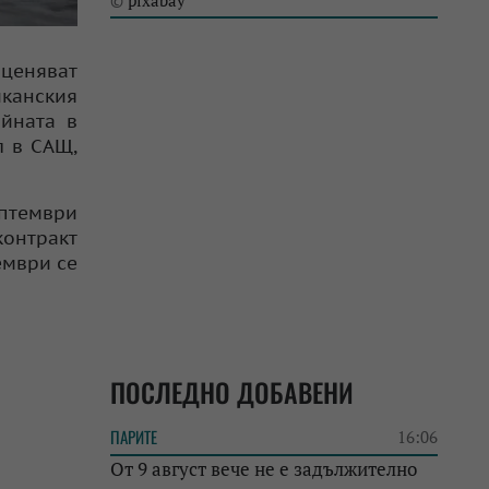
pixabay
©
оценяват
канския
йната в
л в САЩ,
ептември
контракт
ември се
ПОСЛЕДНО ДОБАВЕНИ
ПАРИТЕ
16:06
От 9 август вече не е задължително