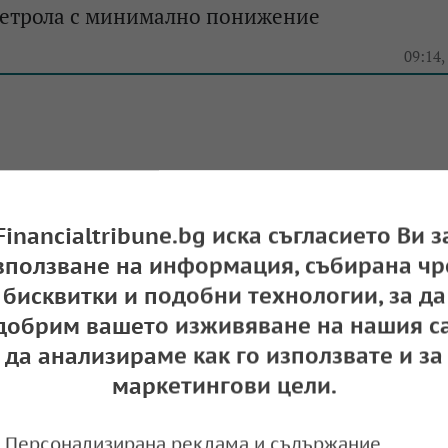
петрола с минимално понижение
e
09:14,
артира седмицата с лек ръст на цените
Financialtribune.bg иска съгласието Ви з
e
09:01,
зползване на информация, събирана чр
бисквитки и подобни технологии, за да
добрим вашето изживяване на нашия са
да анализираме как го използвате и за
етрола с едноседмичен връх
маркетингови цели.
e
09:10,
Персонализирана реклама и съдържание,