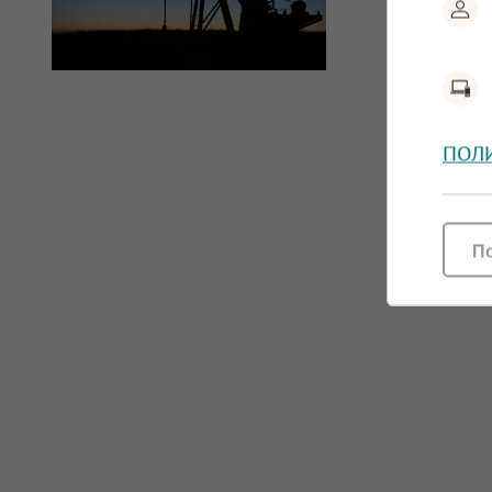
ПОЛ
П