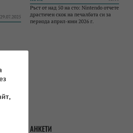
Ръст от над 50 на сто: Nintendo отчете
драстичен скок на печалбата си за
 29.07.2025
периода април-юни 2026 г.
а
 28.07.2025
ез
йт,
 25.07.2025
АНКЕТИ