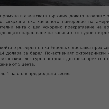
промяна в азиатската търговия, докато пазарите 
о, свързани със заявеното намерение на амери
телни мита с цел ускорено прекратяване на во
надващото нарастване на запасите от суров петро
който е референтен за Европа, с доставка през с
,14 долара за барел. По-активният октомврийски 
ериканският лек суров петрол с доставка през септ
ение от 5 цента.
о 1 на сто в предходната сесия.