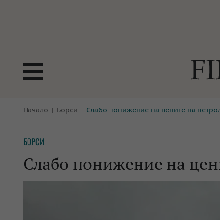
БОРСИ
Начало
Борси
Слабо понижение на цените на петро
ТЕХНОЛ
КРИПТО
АНАЛИЗ
БОРСИ
БАНКИ
МРЕЖАТ
Слабо понижение на цен
ПАРИТЕ
ИМОТИ
ЗАСТРАХОВАНЕ
АВТОМО
ЕНЕРГЕТИКА
МУЛТИМ