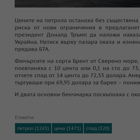
Цените на петрола останаха без съществена 
риска от нови ограничения в предлаганет
президент Доналд Тръмп да наложи наказа
Украйна. Натиск върху пазара оказа и изне
предава БТА.
Фючърсите на сорта Брент от Сверено море, 
поевтиняха с 10 цента или 0,1 на сто до 73
отчете спад от 14 цента до 72,33 долара. Ам
търгуваше при 69,95 долара за барел – пониж
И двата основни бенчмарка поскъпнаха с окол
Етикети:
петрол (1265)
цена (1471)
спад (320)