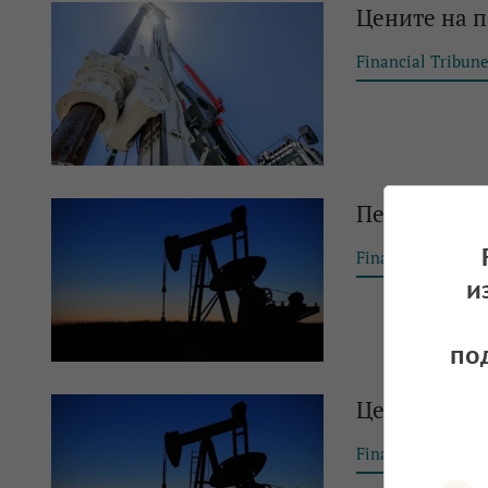
Цените на 
Financial Tribun
Петролът ст
Financial Tribun
и
по
Цената на п
Financial Tribun