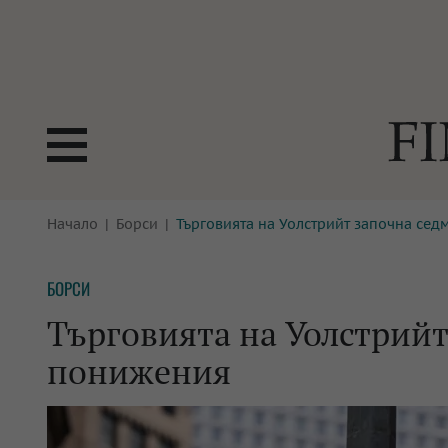
БОРСИ
Начало
Борси
Търговията на Уолстрийт започна сед
ТЕХНОЛ
КРИПТО
АНАЛИЗ
БОРСИ
БАНКИ
МРЕЖАТ
Търговията на Уолстрийт
ПАРИТЕ
ИМОТИ
понижения
ЗАСТРАХОВАНЕ
АВТОМО
ЕНЕРГЕТИКА
МУЛТИМ