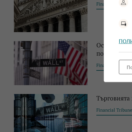
Financial Tribun
ПОЛ
Основните и
повишения
Financial Tribun
П
Търговията 
Financial Tribun