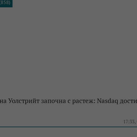
(858)
на Уолстрийт започна с растеж: Nasdaq дост
e
17:33,