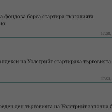
 фондова борса стартира търговията
но
e
17:30,
ндекси на Уолстрийт стартираха търговията
e
17:08,
реден ден търговията на Уолстрийт започна 