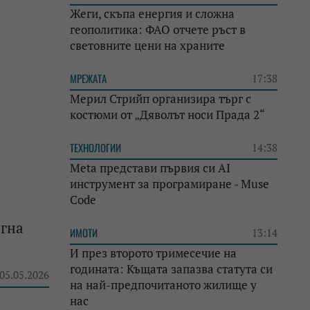
Жеги, скъпа енергия и сложна
геополитика: ФАО отчете ръст в
световните цени на храните
МРЕЖАТА
17:38
Мерил Стрийп организира търг с
костюми от „Дяволът носи Прада 2“
ТЕХНОЛОГИИ
14:38
Meta представи първия си AI
инструмент за програмиране - Muse
Code
игна
ИМОТИ
13:14
И през второто тримесечие на
годината: Къщата запазва статута си
 05.05.2026
на най-предпочитаното жилище у
нас