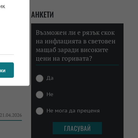
 23.04.2026
ик
АНКЕТИ
Възможен ли е рязък скок
на инфлацията в световен
я с
мащаб заради високите
цени на горивата?
 22.04.2026
ки
Да
Не
Не мога да преценя
 21.04.2026