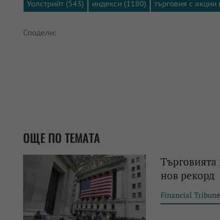
Уолстрийт (543)
индекси (1180)
търговия с акции 
Сподели:
ОЩЕ ПО ТЕМАТА
Търговията 
нов рекорд
Financial Tribun