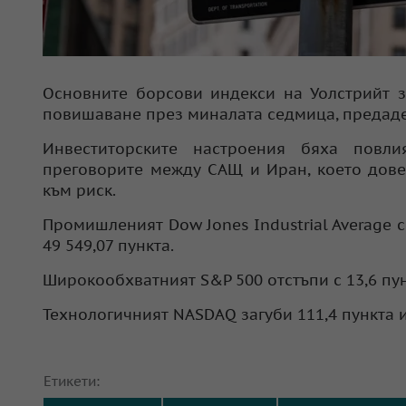
Основните борсови индекси на Уолстрийт 
повишаване през миналата седмица, предаде
Инвеститорските настроения бяха повл
преговорите между САЩ и Иран, което дове
към риск.
Промишленият Dow Jones Industrial Average с
49 549,07 пункта.
Широкообхватният S&P 500 отстъпи с 13,6 пунк
Технологичният NASDAQ загуби 111,4 пункта ил
Етикети: