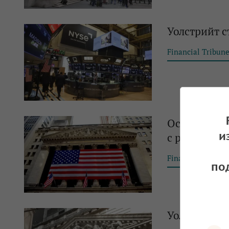
Уолстрийт с
Financial Tribun
Основните 
и
с ръст
Financial Tribun
по
Уолстрийт с