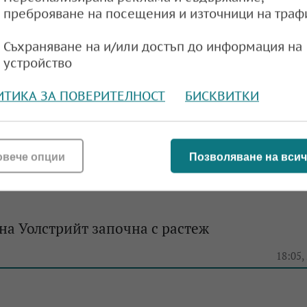
e
17:45,
преброяване на посещения и източници на траф
Съхраняване на и/или достъп до информация на
устройство
ИТИКА ЗА ПОВЕРИТЕЛНОСТ
БИСКВИТКИ
ндекси на Уолстрийт откриха днешната сеси
e
18:53,
овече опции
Позволяване на всич
на Уолстрийт започна с растеж
e
18:05,