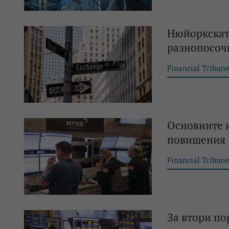
Нюйоркската
разнопосоч
Financial Tribun
Основните и
повишения
Financial Tribun
За втори по