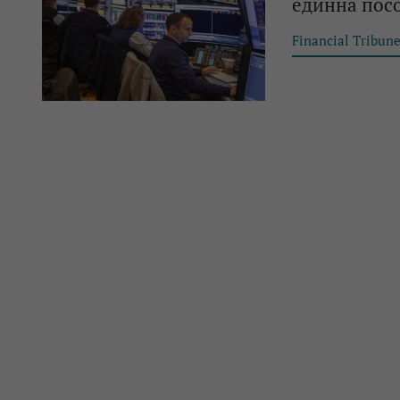
единна пос
Financial Tribun