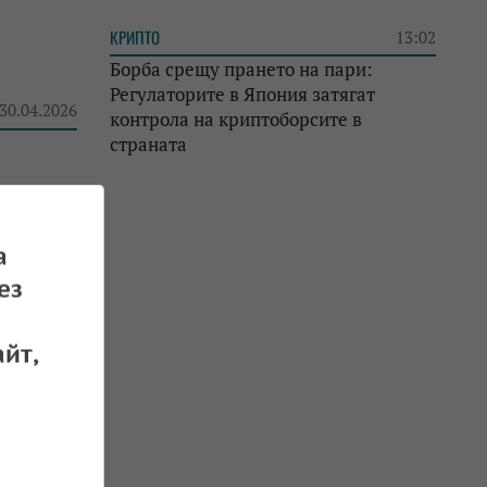
КРИПТО
13:02
Борба срещу прането на пари:
Регулаторите в Япония затягат
 30.04.2026
контрола на криптоборсите в
страната
а
редимно
ез
 29.04.2026
йт,