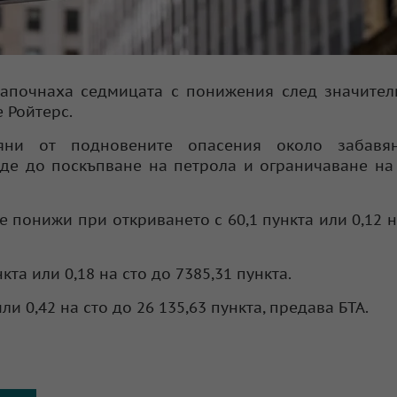
започнаха седмицата с понижения след значите
 Ройтерс.
ияни от подновените опасения около забавя
де до поскъпване на петрола и ограничаване на
е понижи при откриването с 60,1 пункта или 0,12 н
та или 0,18 на сто до 7385,31 пункта.
и 0,42 на сто до 26 135,63 пункта, предава БТА.