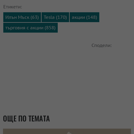
Етикети:
Илън Мъск (63)
Tesla (170)
акции (148)
търговия с акции (858)
Сподели:
ОЩЕ ПО ТЕМАТА