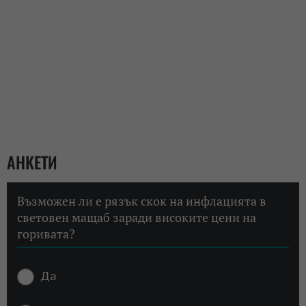
АНКЕТИ
Възможен ли е рязък скок на инфлацията в
световен мащаб заради високите цени на
горивата?
Да