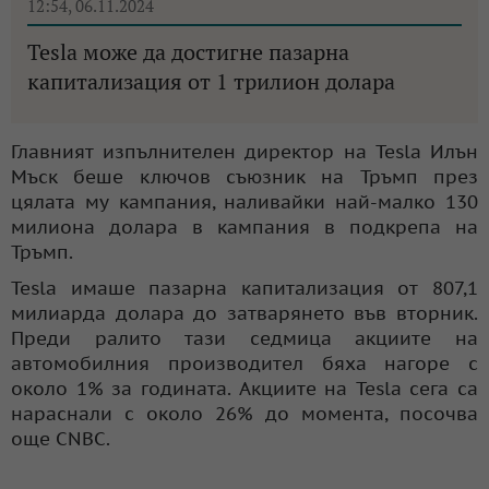
12:54, 06.11.2024
Tesla може да достигне пазарна
капитализация от 1 трилион долара
Главният изпълнителен директор на Tesla Илън
Мъск беше ключов съюзник на Тръмп през
цялата му кампания, наливайки най-малко 130
милиона долара в кампания в подкрепа на
Тръмп.
Tesla имаше пазарна капитализация от 807,1
милиарда долара до затварянето във вторник.
Преди ралито тази седмица акциите на
автомобилния производител бяха нагоре с
около 1% за годината. Акциите на Tesla сега са
нараснали с около 26% до момента, посочва
още CNBC.