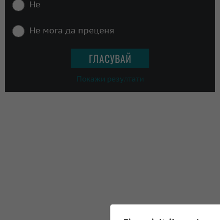
Не
Не мога да преценя
Покажи резултати