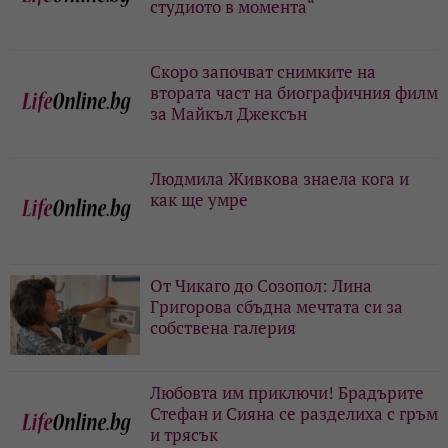
студиото в момента“
Скоро започват снимките на
втората част на биографичния филм
за Майкъл Джексън
Людмила Живкова знаела кога и
как ще умре
От Чикаго до Созопол: Лина
Григорова сбъдна мечтата си за
собствена галерия
Любовта им приключи! Брадърите
Стефан и Сияна се разделиха с гръм
и трясък