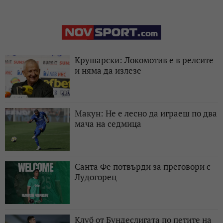
Крушарски: Локомотив е в релсите
и няма да излезе
Макун: Не е лесно да играеш по два
мача на седмица
Санта Фе потвърди за преговори с
Лудогорец
Клуб от Бундеслигата по петите на