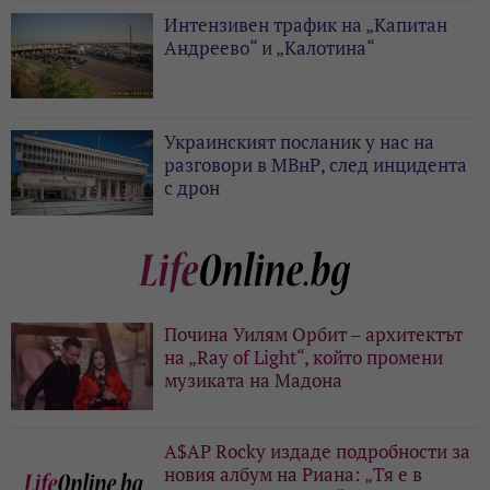
Интензивен трафик на „Капитан
Андреево“ и „Калотина“
Украинският посланик у нас на
разговори в МВнР, след инцидента
с дрон
Почина Уилям Орбит – архитектът
на „Ray of Light“, който промени
музиката на Мадона
A$AP Rocky издаде подробности за
новия албум на Риана: „Тя е в