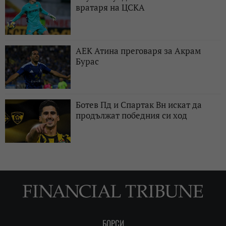
вратаря на ЦСКА
АЕК Атина преговаря за Акрам
Бурас
Ботев Пд и Спартак Вн искат да
продължат победния си ход
БОРСИ