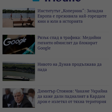
Институтът „Коперник“: Западна
Европа е преживяла най-горещите
юни и юли в историята
Рязък спад в трафика: Медийни
гиганти обмислят да блокират
Google
Нивото на Дунав продължава да
пада
Димитър Стоянов: Чакаме Украйна
да каже дали падналият в Кардам
дрон е излетял от тяхна територия