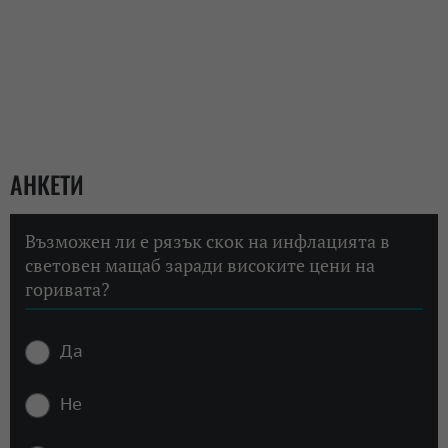
АНКЕТИ
Възможен ли е рязък скок на инфлацията в
световен мащаб заради високите цени на
горивата?
Да
Не