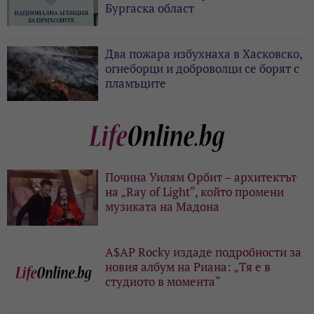
Бургаска област
Два пожара избухнаха в Хасковско,
огнеборци и доброволци се борят с
пламъците
Почина Уилям Орбит – архитектът
на „Ray of Light“, който промени
музиката на Мадона
A$AP Rocky издаде подробности за
новия албум на Риана: „Тя е в
студиото в момента“