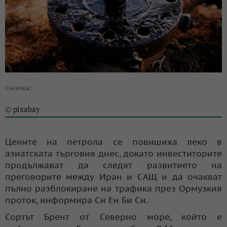
Снимка:
pixabay
©
Цените на петрола се повишиха леко в
азиатската търговия днес, докато инвеститорите
продължават да следят развитието на
преговорите между Иран и САЩ и да очакват
пълно разблокиране на трафика през Ормузкия
проток, информира Си Ен Би Си.
Сортът Брент от Северно море, който е