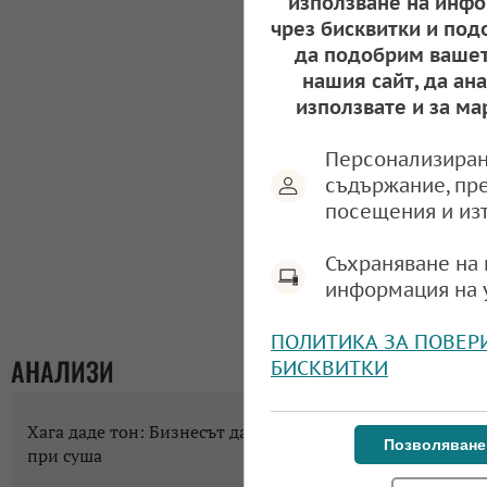
използване на инфо
чрез бисквитки и под
да подобрим вашет
нашия сайт, да ан
използвате и за ма
Персонализиран
съдържание, пр
посещения и из
Съхраняване на 
информация на 
ПОЛИТИКА ЗА ПОВЕР
АНАЛИЗИ
БИСКВИТКИ
Хага даде тон: Бизнесът да не разчита на помощи
Позволяване
при суша
10:58, 07.08.2026