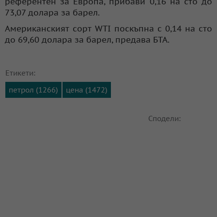
референтен за Европа, прибави 0,16 на сто до
73,07 долара за барел.
Американският сорт WTI поскъпна с 0,14 на сто
до 69,60 долара за барел, предава БТА.
Етикети:
петрол (1266)
цена (1472)
Сподели: