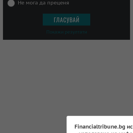
Не мога да преценя
Покажи резултати
Financialtribune.bg и