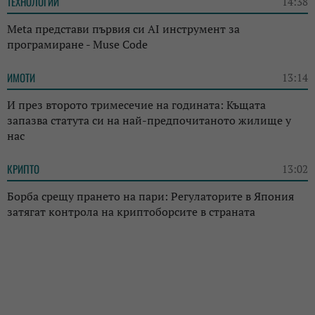
ТЕХНОЛОГИИ
14:38
Meta представи първия си AI инструмент за
програмиране - Muse Code
ИМОТИ
13:14
И през второто тримесечие на годината: Къщата
запазва статута си на най-предпочитаното жилище у
нас
КРИПТО
13:02
Борба срещу прането на пари: Регулаторите в Япония
затягат контрола на криптоборсите в страната