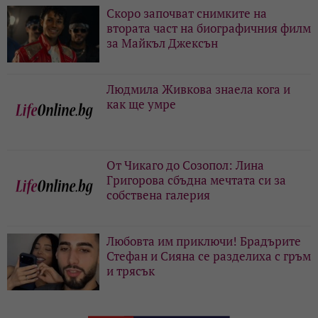
Скоро започват снимките на
втората част на биографичния филм
за Майкъл Джексън
Людмила Живкова знаела кога и
как ще умре
От Чикаго до Созопол: Лина
Григорова сбъдна мечтата си за
собствена галерия
Любовта им приключи! Брадърите
Стефан и Сияна се разделиха с гръм
и трясък