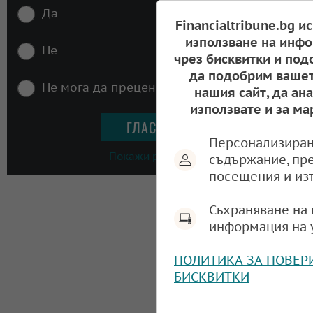
Да
Financialtribune.bg и
използване на инфо
Не
чрез бисквитки и под
да подобрим вашет
Не мога да преценя
нашия сайт, да ан
използвате и за ма
Персонализиран
Покажи резултати
съдържание, пр
посещения и из
Съхраняване на 
информация на 
ПОЛИТИКА ЗА ПОВЕР
БИСКВИТКИ