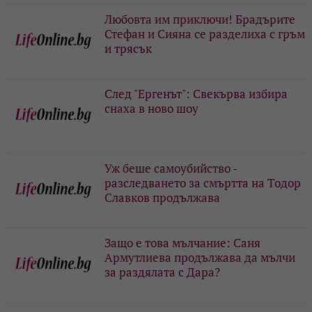
Любовта им приключи! Брадърите
Стефан и Сияна се разделиха с гръм
и трясък
След "Ергенът": Свекърва избира
снаха в ново шоу
Уж беше самоубийство -
разследването за смъртта на Тодор
Славков продължава
Защо е това мълчание: Саня
Армутлиева продължава да мълчи
за раздялата с Дара?