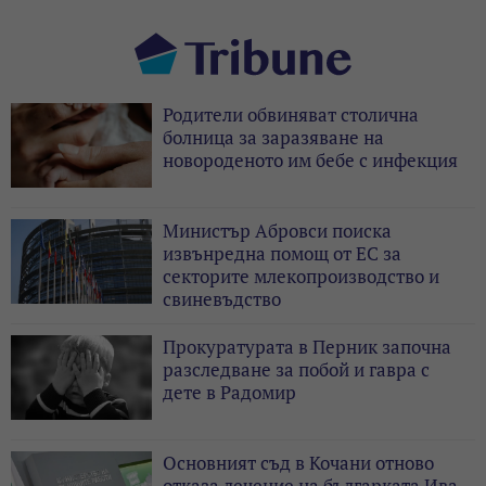
Родители обвиняват столична
болница за заразяване на
новороденото им бебе с инфекция
Министър Абровси поиска
извънредна помощ от ЕС за
секторите млекопроизводство и
свиневъдство
Прокуратурата в Перник започна
разследване за побой и гавра с
дете в Радомир
Основният съд в Кочани отново
отказа лечение на българката Ива