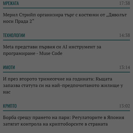
МРЕЖАТА
17:38
Мерил Стрийп организира търг с костюми от „Дяволът
носи Прада 2“
ТЕХНОЛОГИИ
14:38
Meta представи първия си AI инструмент за
програмиране - Muse Code
ИМОТИ
13:14
И през второто тримесечие на годината: Къщата
запазва статута си на най-предпочитаното жилище у
нас
КРИПТО
13:02
Борба срещу прането на пари: Регулаторите в Япония
затягат контрола на криптоборсите в страната