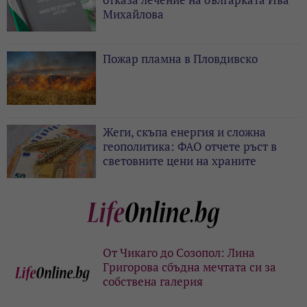
Михайлова
Пожар пламна в Пловдивско
Жеги, скъпа енергия и сложна
геополитика: ФАО отчете ръст в
световните цени на храните
От Чикаго до Созопол: Лина
Григорова сбъдна мечтата си за
собствена галерия