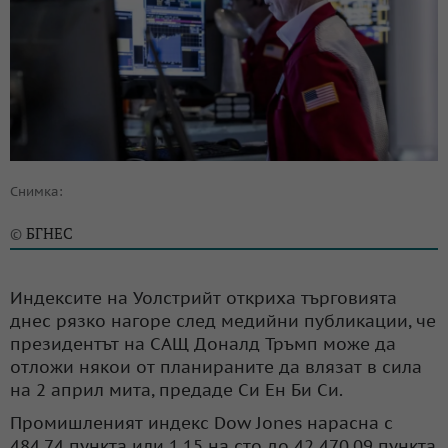
Снимка:
БГНЕС
©
Индексите на Уолстрийт откриха търговията
днес рязко нагоре след медийни публикации, че
президентът на САЩ Доналд Тръмп може да
отложи някои от планираните да влязат в сила
на 2 април мита, предаде Си Ен Би Си.
Промишленият индекс Dow Jones нарасна с
484,74 пункта или 1,15 на сто до 42 470,09 пункта