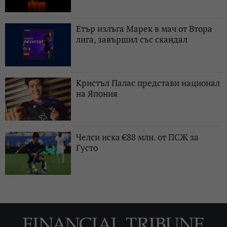
Етър излъга Марек в мач от Втора
лига, завършил със скандал
Кристъл Палас представи национал
на Япония
Челси иска €88 млн. от ПСЖ за
Густо