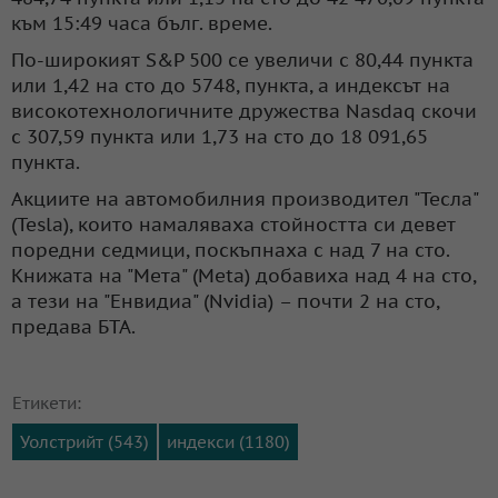
към 15:49 часа бълг. време.
По-широкият S&P 500 се увеличи с 80,44 пункта
или 1,42 на сто до 5748, пункта, а индексът на
високотехнологичните дружества Nasdaq скочи
с 307,59 пункта или 1,73 на сто до 18 091,65
пункта.
Акциите на автомобилния производител "Тесла"
(Tesla), които намаляваха стойността си девет
поредни седмици, поскъпнаха с над 7 на сто.
Книжата на "Мета" (Meta) добавиха над 4 на сто,
а тези на "Енвидиа" (Nvidia) – почти 2 на сто,
предава БТА.
Етикети:
Уолстрийт (543)
индекси (1180)