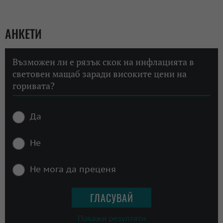
АНКЕТИ
Възможен ли е рязък скок на инфлацията в
световен мащаб заради високите цени на
горивата?
Да
Не
Не мога да преценя
Покажи резултати