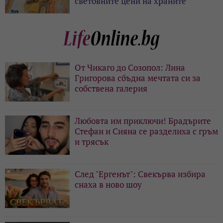
световните цени на храните
От Чикаго до Созопол: Лина
Григорова сбъдна мечтата си за
собствена галерия
Любовта им приключи! Брадърите
Стефан и Сияна се разделиха с гръм
и трясък
След "Ергенът": Свекърва избира
снаха в ново шоу