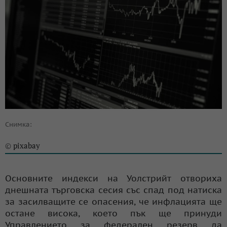
Снимка:
pixabay
©
Основните индекси на Уолстрийт отвориха
днешната търговска сесия със спад под натиска
за засилващите се опасения, че инфлацията ще
остане висока, което пък ще принуди
Управлението за федерален резерв да