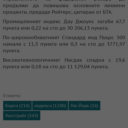
продължи да повишава основните лихвени
проценти, предаде Ройтерс, цитиран от БТА.
Промишленият индекс Дау Джоунс загуби 67,7
пункта или 0,22 на сто до 30 206,13 пункта.
По-широкообхватният Стандард енд Пуърс 500
намаля с 11,3 пункта или 0,3 на сто до 3771,97
пункта.
Високотехнологичният Насдак спадна с 19,6
пункта или 0,18 на сто до 11 129,04 пункта.
Етикети:
борси (216)
индекси (1180)
Ню Йорк (16)
Уолстрийт (543)