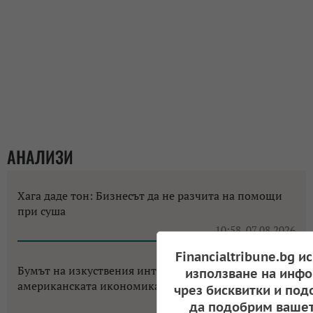
АНАЛИЗИ
Хага даде тон: Бизнесът да не разчита на помощи
при суша
10:58, 07.08.2026
Financialtribune.bg и
Бумът на изкуствения интелект променя
използване на инфо
американската икономика до неузнаваемост
чрез бисквитки и под
12:18, 06.08.2026
да подобрим вашет