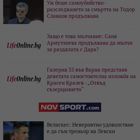
Уж беше самоубийство -
разследването за смъртта на Тодор
Славков продължава
Защо е това мълчание: Саня
Армутлиева продължава да мълчи
за раздялата с Дара?
Галерия 33 във Варна представя
деветата самостоятелна изложба на
Красен Кралев - „Отвъд
съзерцанието“
Веласкес: Невероятно удоволствие
е да съм треньор на Левски