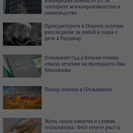
извънредна помощ от ЕС за
секторите млекопроизводство и
свиневъдство
Прокуратурата в Перник започна
разследване за побой и гавра с
дете в Радомир
Основният съд в Кочани отново
отказа лечение на българката Ива
Михайлова
Пожар пламна в Пловдивско
Жеги, скъпа енергия и сложна
геополитика: ФАО отчете ръст в