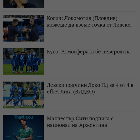
Косич: Локомотив (Пловдив)
можеше да вземе точка от Левски
Кусо: Атмосферата бе невероятна
Левски подчини Локо Пд за 4 от 4 в
efbet Лига (ВИДЕО)
Манчестър Сити подписа с
национал на Аржентина