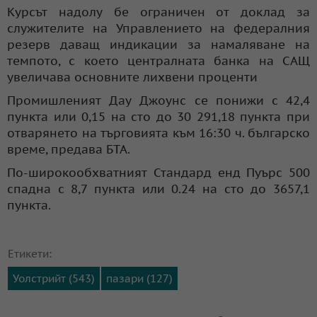
Курсът надолу бе ограничен от доклад за
служителите на Управлението на федералния
резерв даващ индикации за намаляване на
темпото, с което централната банка на САЩ
увеличава основните лихвени проценти
Промишленият Дау Джоунс се понижи с 42,4
пункта или 0,15 на сто до 30 291,18 пункта при
отварянето на търговията към 16:30 ч. българско
време, предава БТА.
По-широкообхватният Стандард енд Пуърс 500
спадна с 8,7 пункта или 0.24 на сто до 3657,1
пункта.
Етикети:
Уолстрийт (543)
пазари (127)