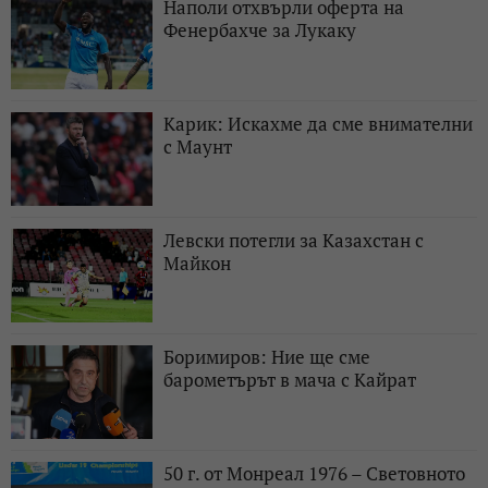
Наполи отхвърли оферта на
Фенербахче за Лукаку
Карик: Искахме да сме внимателни
с Маунт
Левски потегли за Казахстан с
Майкон
Боримиров: Ние ще сме
барометърът в мача с Кайрат
50 г. от Монреал 1976 – Световното