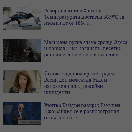
Рекордна жега в Хонконг:
Температурата достигна 36,9°C за
първи път от 1884 г.
Масирана руска атака срещу Одеса
и Харков: Има загинали, десетки
ранени и сериозни разрушения
Йотова за дрона край Кардам:
Всеки ден можем да бъдем
изправени пред подобни
инциденти
Хънтър Байдън разкри: Ракът на
Джо Байдън се е разпространил
отвъд костите