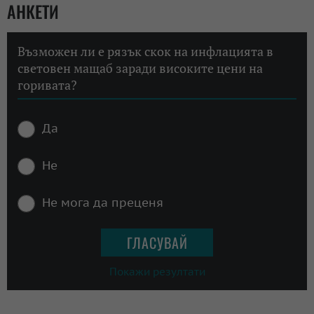
АНКЕТИ
Възможен ли е рязък скок на инфлацията в
световен мащаб заради високите цени на
горивата?
Да
Не
Не мога да преценя
Покажи резултати