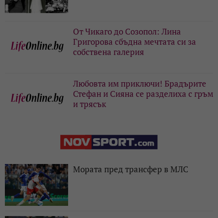
От Чикаго до Созопол: Лина
Григорова сбъдна мечтата си за
собствена галерия
Любовта им приключи! Брадърите
Стефан и Сияна се разделиха с гръм
и трясък
Мората пред трансфер в МЛС