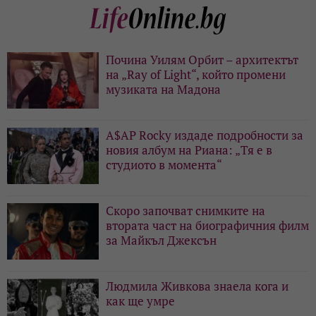
Почина Уилям Орбит – архитектът
на „Ray of Light“, който промени
музиката на Мадона
A$AP Rocky издаде подробности за
новия албум на Риана: „Тя е в
студиото в момента“
Скоро започват снимките на
втората част на биографичния филм
за Майкъл Джексън
Людмила Живкова знаела кога и
как ще умре