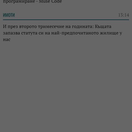
програмиране - Muse Code
ИМОТИ
13:14
И през второто тримесечие на годината: Къщата
запазва статута си на най-предпочитаното жилище у
нас