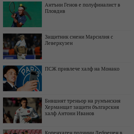
Антъни Генов е полуфиналист в
Пловдив
Защитник смени Марсилия с
Леверкузен
ПСЖ привлече халф на Монако
Бившият треньор на румънския
Херманщат защити българския
халф Антони Иванов
Копенхаген подчини Дебрецен в