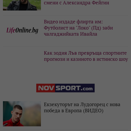
смени с Александра Фейгин
Видео издаде флирта им:
Футболист на "Локо" (Пд) заби
чалгаджийката Ивайла
Как зодия Лъв превръща спортните
прогнози и казиното в истинско шоу
Екзекуторът на Лудогорец с нова
победа в Европа (ВИДЕО)