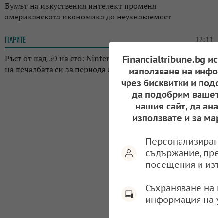
Бумът на изкуствения интелект променя
американската икономика до неузнаваемост
ПАРИТЕ
12:11
Ръст от над 50 на сто: Nintendo отчете драстичен скок
Financialtribune.bg и
на печалбата си за периода април-юни 2026 г.
използване на инфо
чрез бисквитки и под
да подобрим вашет
нашия сайт, да ан
използвате и за ма
Персонализиран
съдържание, пр
посещения и из
Съхраняване на 
информация на 