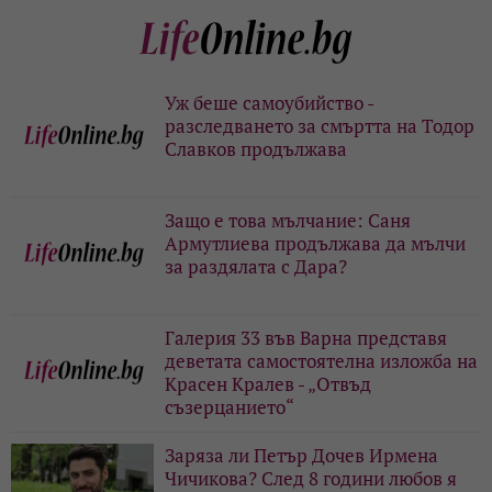
Уж беше самоубийство -
разследването за смъртта на Тодор
Славков продължава
Защо е това мълчание: Саня
Армутлиева продължава да мълчи
за раздялата с Дара?
Галерия 33 във Варна представя
деветата самостоятелна изложба на
Красен Кралев - „Отвъд
съзерцанието“
Заряза ли Петър Дочев Ирмена
Чичикова? След 8 години любов я