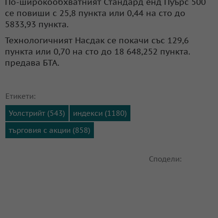
По-широкообхватният Стандард енд Пуърс 500
се повиши с 25,8 пункта или 0,44 на сто до
5833,93 пункта.
Технологичният Насдак се покачи със 129,6
пункта или 0,70 на сто до 18 648,252 пункта.
предава БТА.
Етикети:
Уолстрийт (543)
индекси (1180)
търговия с акции (858)
Сподели: