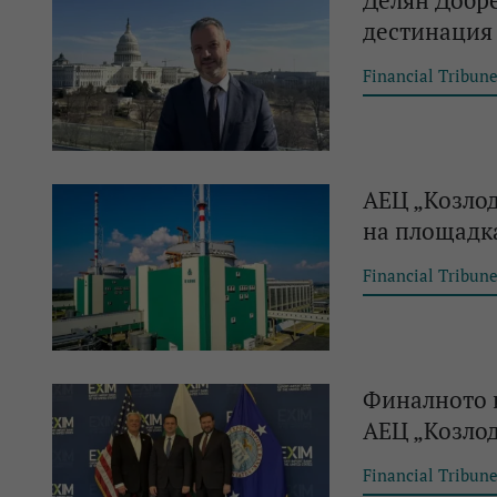
Делян Добре
дестинация 
Financial Tribun
АЕЦ „Козлод
на площадка
Financial Tribun
Финалното и
АЕЦ „Козлод
Financial Tribun