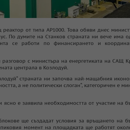
 реактор от типа AP1000. Това обяви днес минис
аус. По думите на Станков страната ни вече има 
нта се работи по финансирането и координа
 разговор с министъра на енергетиката на САЩ К
ната централа в Козлодуй.
Козлодуй“ страната ни започва най-мащабния икон
остта, а не политически слоган“, категоричен е ми
и ясно е заявила необходимостта от участие на б
блокове ще създадат условия за връщането на б
В пиковия момент на площадката ще работят окол