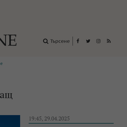
Търсене
Facebook
Twitter
Instagram
RSS
se
нтакти
oup
ващ
19:45, 29.04.2025