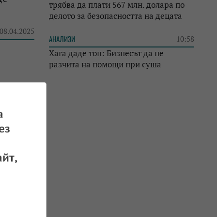
трябва да плати 567 млн. долара по
делото за безопасността на децата
 08.04.2025
АНАЛИЗИ
10:58
Хага даде тон: Бизнесът да не
разчита на помощи при суша
а
 24.03.2025
ез
йт,
 01.03.2025