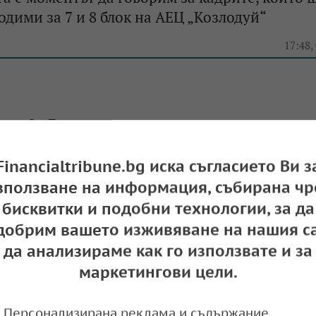
одими за 7 и 8 блок на АЕЦ „Козлодуй“
e
17:48,
ов: За България е стратегически важно
о на 7-и и 8-и блок на АЕЦ „Козлодуй“
Financialtribune.bg иска съгласието Ви з
e
13:06,
зползване на информация, събирана чр
бисквитки и подобни технологии, за да
добрим вашето изживяване на нашия са
да анализираме как го използвате и за
. се очакват доставките на ядрено гориво от
 6-и блок на АЕЦ „Козлодуй“
маркетингови цели.
e
11:32,
Персонализирана реклама и съдържание,