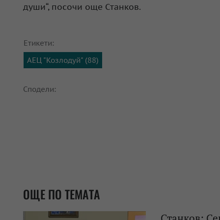
души“, посочи още Станков.
Етикети:
АЕЦ "Козлодуй" (88)
Сподели:
ОЩЕ ПО ТЕМАТА
Станков: Се