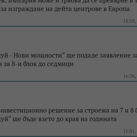
в: България може и трябва да се превърне в 
за изграждане на дейта центрове в Европа
e
18:59,
уй - Нови мощности“ ще подаде заявление з
 за 8-и блок до седмици
e
16:36,
нвестиционно решение за строежа на 7 и 8 
уй“ ще бъде взето до края на годината
e
11:01,