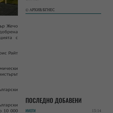
АРХИВ/БГНЕС
©
тър Жечо
одобрена
цията с
рис Райт
омически
нистърът
ългарски
ПОСЛЕДНО ДОБАВЕНИ
ългарски
ИМОТИ
о 10 000
13:14