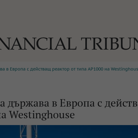
ва в Европа с действащ реактор от типа AP1000 на Westinghou
ОГИИ
За нас
Реклама
Ко
И
Част от Tribune Media Gr
А
а държава в Европа с дейст
на Westinghouse
БИЛИ
ЕДИЯ