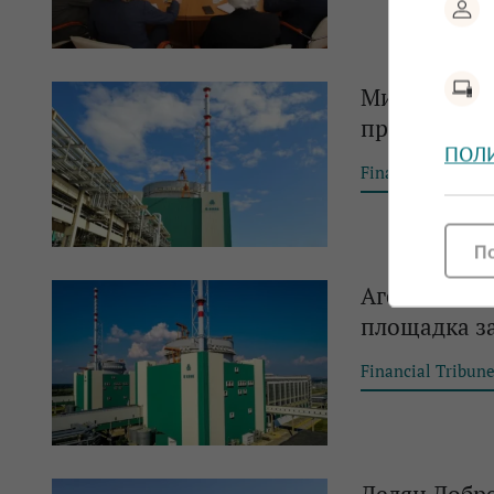
Министерств
проверка в 
ПОЛ
Financial Tribun
П
Агенцията з
площадка за
Financial Tribun