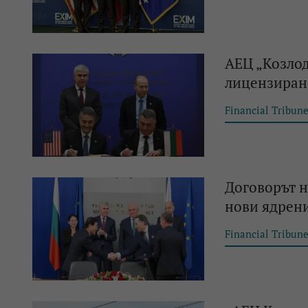
АЕЦ „Козлод
лицензиране
Financial Tribun
Договорът н
нови ядрени
Financial Tribun