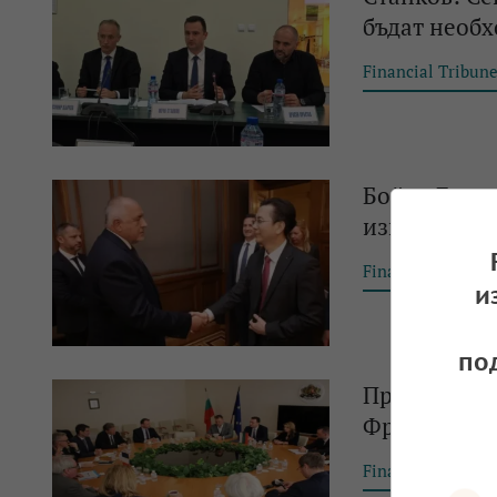
бъдат необх
Financial Tribun
Бойко Борис
изгражданет
Financial Tribun
и
по
През 2026 г
Фраматом за
Financial Tribun