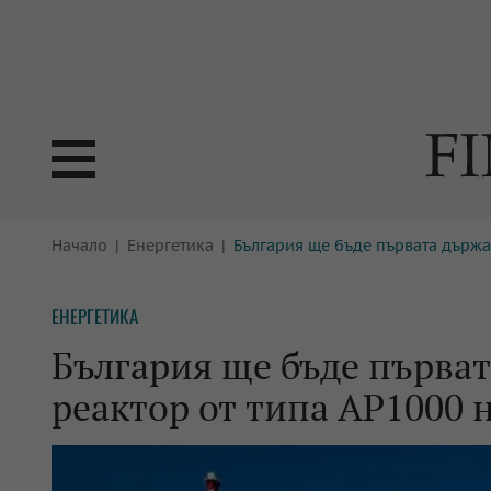
БОРСИ
Начало
Енергетика
България ще бъде първата държа
ТЕХНОЛ
КРИПТО
АНАЛИЗ
ЕНЕРГЕТИКА
БАНКИ
МРЕЖАТ
България ще бъде първат
ПАРИТЕ
ИМОТИ
реактор от типа AP1000 
ЗАСТРАХОВАНЕ
АВТОМО
ЕНЕРГЕТИКА
МУЛТИМ