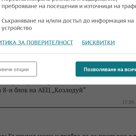
преброяване на посещения и източници на траф
Съхраняване на и/или достъп до информация на
ото на енергетиката стартира извънредна
устройство
АЕЦ „Козлодуй“ ЕАД
ИТИКА ЗА ПОВЕРИТЕЛНОСТ
БИСКВИТКИ
e
18:59,
овече опции
Позволяване на всич
а ядрено регулиране получи заявление за из
 8-и блок на АЕЦ „Козлодуй“
e
17:29,