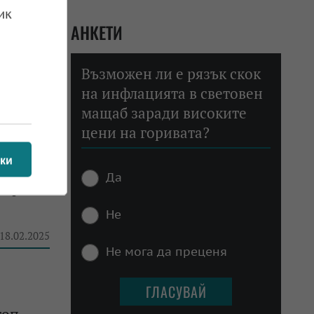
ик
АНКЕТИ
Възможен ли е рязък скок
на инфлацията в световен
 20.02.2025
мащаб заради високите
цени на горивата?
ки
Да
бор на
Не
 18.02.2025
Не мога да преценя