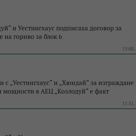
уй“ и Уестингхаус подписаха договор за
 на гориво за блок 6
e
12:00,
и с „Уестингхаус“ и „Хюндай“ за изграждане
 мощности в АЕЦ „Козлодуй“ е факт
e
11:51,