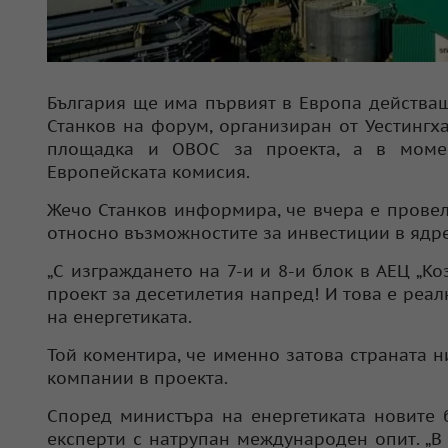
България ще има първият в Европа действащ
Станков на форум, организиран от Уестингх
площадка и ОВОС за проекта, а в моме
Европейската комисия.
Жечо Станков информира, че вчера е провел
относно възможностите за инвестиции в ядре
„С изграждането на 7-и и 8-и блок в AEЦ „
проект за десетилетия напред! И това е реалн
на енергетиката.
Той коментира, че именно затова страната н
компании в проекта.
Според министъра на енергетиката новите 
експерти с натрупан международен опит. „