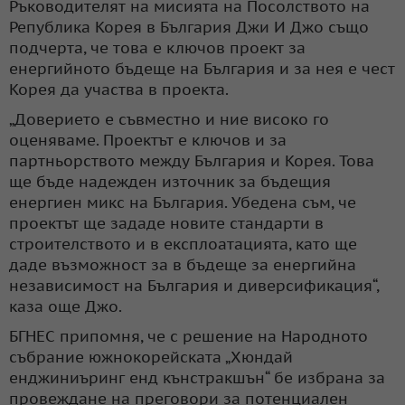
Ръководителят на мисията на Посолството на
Република Корея в България Джи И Джо също
подчерта, че това е ключов проект за
енергийното бъдеще на България и за нея е чест
Корея да участва в проекта.
„Доверието е съвместно и ние високо го
оценяваме. Проектът е ключов и за
партньорството между България и Корея. Това
ще бъде надежден източник за бъдещия
енергиен микс на България. Убедена съм, че
проектът ще зададе новите стандарти в
строителството и в експлоатацията, като ще
даде възможност за в бъдеще за енергийна
независимост на България и диверсификация“,
каза още Джо.
БГНЕС припомня, че с решение на Народното
събрание южнокорейската „Хюндай
енджиниъринг енд кънстракшън“ бе избрана за
провеждане на преговори за потенциален