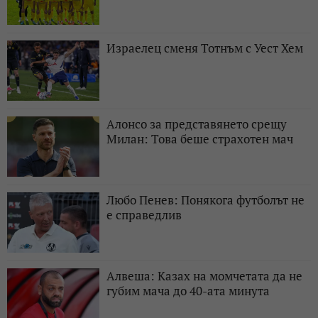
Израелец сменя Тотнъм с Уест Хем
Алонсо за представянето срещу
Милан: Това беше страхотен мач
Любо Пенев: Понякога футболът не
е справедлив
Алвеша: Казах на момчетата да не
губим мача до 40-ата минута