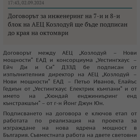
17:43, 02.09.2024
Договорът за инженеринг на 7-и и 8-и
блок на АЕЦ Козлодуй ще бъде подписан
до края на октомври
Договорът между АЕЦ „Козлодуй – Нови
мощности“ ЕАД и консорциума „Уестингхаус –
Ейч Ди и Си“ ДЗЗД бе подписан от
изпълнителния директор на АЕЦ „Козлодуй –
Нови мощности“ ЕАД – Петьо Иванов, Елайъс
Гедиън от „Уестингхаус Електрик къмпани“ и от
името на „Хюндай енджиниъринг енд
кънстракшън“ – от г-н Йонг Джун Юн.
Подписването на договора е ключов етап от
работата по реализация на проекта за
изграждане на нова ядрена мощност в
България. Съвместната работа на двете световни