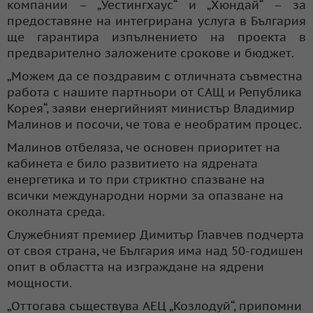
компании – „Уестингхаус“ и „Хюндай“ – за
предоставяне на интегрирана услуга в България
ще гарантира изпълнението на проекта в
предварително заложените срокове и бюджет.
„Можем да се поздравим с отличната съвместна
работа с нашите партньори от САЩ и Република
Корея“, заяви енергийният министър Владимир
Малинов и посочи, че това е необратим процес.
Малинов отбеляза, че основен приоритет на
кабинета е било развитието на ядрената
енергетика и то при стриктно спазване на
всички международни норми за опазване на
околната среда.
Служебният премиер Димитър Главчев подчерта
от своя страна, че България има над 50-годишен
опит в областта на изграждане на ядрени
мощности.
„Оттогава съществува АЕЦ „Козлодуй“, припомни