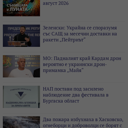
август 2026
Зеленски: Украйна се споразумя
със САЩ за месечни доставки на
ракети „Пейтриът“
МО: Падналият край Кардам дрон
вероятно е украински дрон-
примамка „Майя“
НАП постави под засилено
наблюдение два фестивала в
Бургаска област
Два пожара избухнаха в Хасковско,
огнеборци и доброволци се борят с