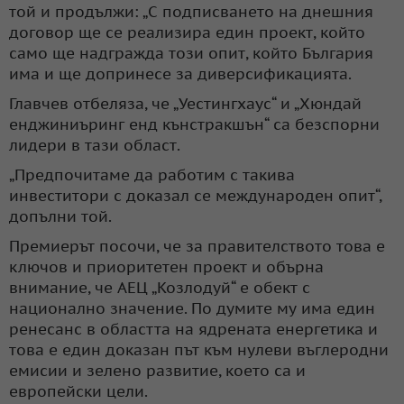
той и продължи: „С подписването на днешния
договор ще се реализира един проект, който
само ще надгражда този опит, който България
има и ще допринесе за диверсификацията.
Главчев отбеляза, че „Уестингхаус“ и „Хюндай
енджиниъринг енд кънстракшън“ са безспорни
лидери в тази област.
„Предпочитаме да работим с такива
инвеститори с доказал се международен опит“,
допълни той.
Премиерът посочи, че за правителството това е
ключов и приоритетен проект и обърна
внимание, че АЕЦ „Козлодуй“ е обект с
национално значение. По думите му има един
ренесанс в областта на ядрената енергетика и
това е един доказан път към нулеви въглеродни
емисии и зелено развитие, което са и
европейски цели.