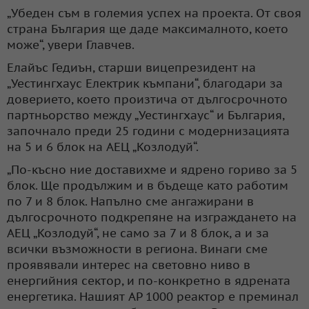
„Убеден съм в големия успех на проекта. От своя
страна България ще даде максималното, което
може“, увери Главчев.
Елайъс Гедиън, старши вицепрезидент на
„Уестингхаус Електрик къмпани“, благодари за
доверието, което произтича от дългосрочното
партньорство между „Уестингхаус“ и България,
започнало преди 25 години с модернизацията
на 5 и 6 блок на АЕЦ „Козлодуй“.
„По-късно ние доставихме и ядрено гориво за 5
блок. Ще продължим и в бъдеще като работим
по 7 и 8 блок. Напълно сме ангажирани в
дългосрочното подкрепяне на изграждането на
АЕЦ „Козлодуй“, не само за 7 и 8 блок, а и за
всички възможности в региона. Винаги сме
проявявали интерес на световно ниво в
енергийния сектор, и по-конкретно в ядрената
енергетика. Нашият AP 1000 реактор е преминал