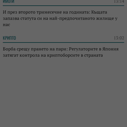
ИМОТИ
13:14
И през второто тримесечие на годината: Къщата
запазва статута си на най-предпочитаното жилище у
нас
КРИПТО
13:02
Борба срещу прането на пари: Регулаторите в Япония
затягат контрола на криптоборсите в страната