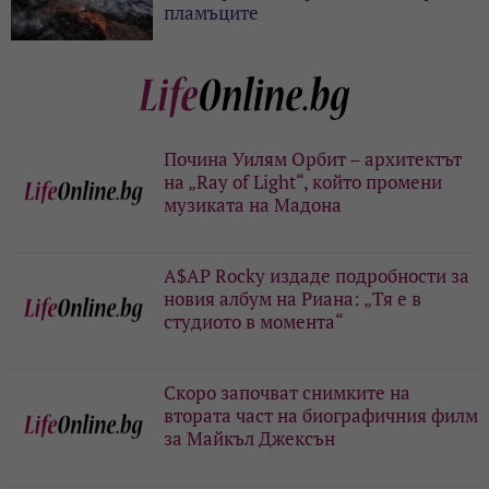
пламъците
Почина Уилям Орбит – архитектът
на „Ray of Light“, който промени
музиката на Мадона
A$AP Rocky издаде подробности за
новия албум на Риана: „Тя е в
студиото в момента“
Скоро започват снимките на
втората част на биографичния филм
за Майкъл Джексън