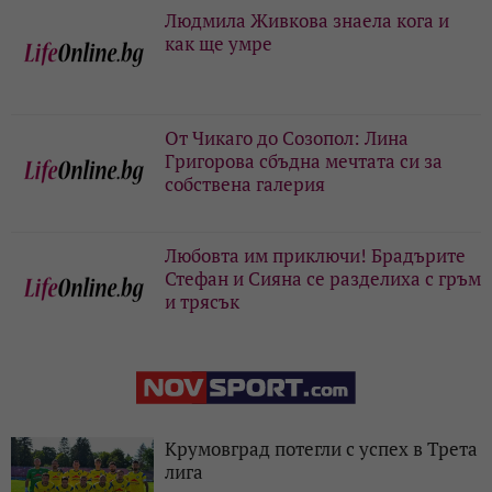
Людмила Живкова знаела кога и
как ще умре
От Чикаго до Созопол: Лина
Григорова сбъдна мечтата си за
собствена галерия
Любовта им приключи! Брадърите
Стефан и Сияна се разделиха с гръм
и трясък
Крумовград потегли с успех в Трета
лига