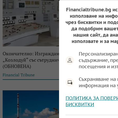
Financialtribune.bg и
използване на инфо
чрез бисквитки и под
да подобрим вашет
нашия сайт, да ан
използвате и за ма
Окончателно: Изграждаме 7 и 8 блок на АЕЦ
Персонализиран
„Козлодуй“ със сътрудничеството на САЩ
съдържание, пр
(ОБНОВЕНА)
посещения и из
Financial Tribune
10:02, 22.03.2024
Съхраняване на 
информация на 
ПОЛИТИКА ЗА ПОВЕР
БИСКВИТКИ