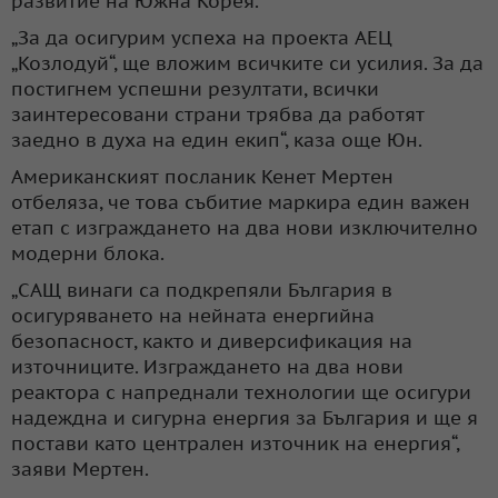
развитие на Южна Корея.
„За да осигурим успеха на проекта АЕЦ
„Козлодуй“, ще вложим всичките си усилия. За да
постигнем успешни резултати, всички
заинтересовани страни трябва да работят
заедно в духа на един екип“, каза още Юн.
Американският посланик Кенет Мертен
отбеляза, че това събитие маркира един важен
етап с изграждането на два нови изключително
модерни блока.
„САЩ винаги са подкрепяли България в
осигуряването на нейната енергийна
безопасност, както и диверсификация на
източниците. Изграждането на два нови
реактора с напреднали технологии ще осигури
надеждна и сигурна енергия за България и ще я
постави като централен източник на енергия“,
заяви Мертен.