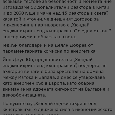
всякакви тестове за безопасност. В момента ние
изграждаме 12 допълнителни реактора в Китай
и до 2030 г. ще имаме над 15 реактора в света“,
каза той и уточни, че днешният договор за
инженеринг в партньорство с „Хюндай
енджиниъринг енд кънстракшън“ е една от топ 3
консорциуми в областта в света.
Гедиън благодари и на Делян Добрев от
парламентарната комисия по енергетика.
Йон Джун Юн, представител на „Хюндай
енджиниъринг енд кънстракшън“, подчерта, че
България винаги е била кръстопът на обмена
между Изтока и Запада, а днес се утвърждава
като енергиен хъб в Европа, като обърна
внимание на ядрената сигурност на България и
декорбонизацията.
По думите му „Хюндай енджиниъринг енд
кънстракшън“ е движеща сила в икономическото