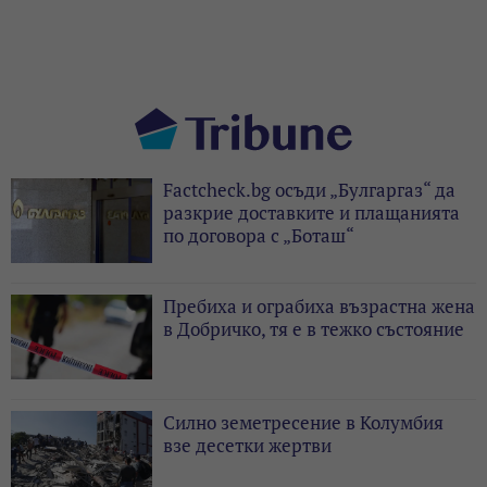
Factcheck.bg осъди „Булгаргаз“ да
разкрие доставките и плащанията
по договора с „Боташ“
Пребиха и ограбиха възрастна жена
в Добричко, тя е в тежко състояние
Силно земетресение в Колумбия
взе десетки жертви