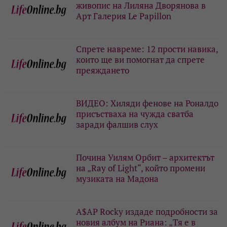
живопис на Лиляна Дворянова в
Арт Галерия Le Papillon
Спрете навреме: 12 прости навика,
които ще ви помогнат да спрете
преяждането
ВИДЕО: Хиляди фенове на Роналдо
присъстваха на чужда сватба
заради фалшив слух
Почина Уилям Орбит – архитектът
на „Ray of Light“, който промени
музиката на Мадона
A$AP Rocky издаде подробности за
новия албум на Риана: „Тя е в