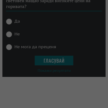
световен мащаб заради високите цени на
горивата?
Да
Не
Не мога да преценя
Покажи резултати