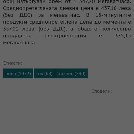
общ изтъргуван обем от 1 547,70 мегаватчаса.
Среднопретеглената дневна цена е 437,16 лева
(без ДДС) за мегаватчас. В 15-минутните
продукти среднопретеглена цена до момента е
357,01 лева (без ДДС), а общото количество
продадена електроенергия е 375,15
мегаватчаса.
Етикети:
цена (1473)
ток (68)
бизнес (230)
Сподели: