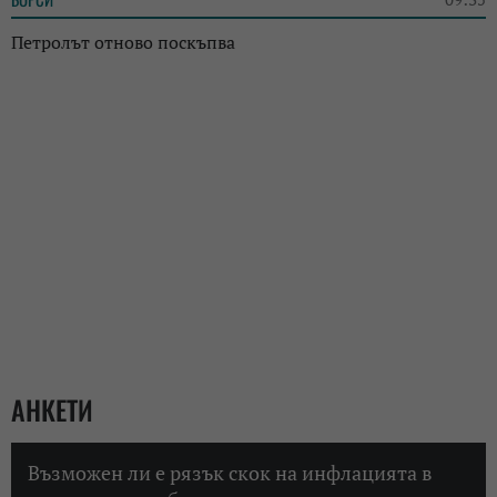
Петролът отново поскъпва
АНКЕТИ
Възможен ли е рязък скок на инфлацията в