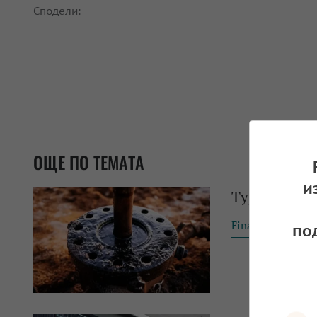
Сподели:
ОЩЕ ПО ТЕМАТА
и
Турция увел
Financial Tribun
по