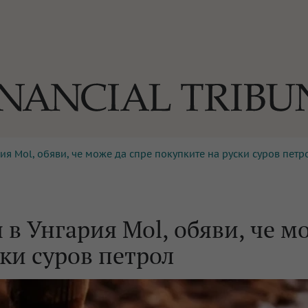
я Mol, обяви, че може да спре покупките на руски суров петр
ОГИИ
За нас
Реклама
Ко
И
Част от Tribune Media Gr
А
в Унгария Mol, обяви, че м
ски суров петрол
БИЛИ
ЕДИЯ