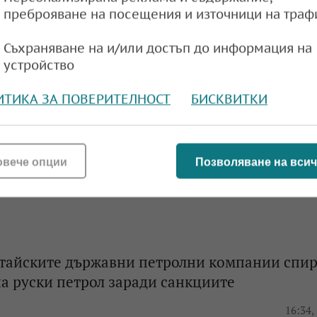
o със спад в печалбата поради ниските цени 
преброяване на посещения и източници на траф
Съхраняване на и/или достъп до информация на
e
08:32,
устройство
ИТИКА ЗА ПОВЕРИТЕЛНОСТ
БИСКВИТКИ
нските санкции срещу „Лукойл“ не застраш
 доставки в ЕС
овече опции
Позволяване на всич
e
17:07,
итайските държавни петролни компании спир
а руски петрол заради санкциите
e
16:34,