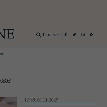
Търсене
Facebook
Twitter
Instagram
RSS
ол
нтакти
oup
оже
17:39, 07.11.2025