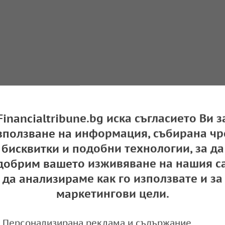
Financialtribune.bg иска съгласието Ви з
зползване на информация, събирана чр
ичава покупките си на неруски суров петрол
бисквитки и подобни технологии, за да
e
09:30,
добрим вашето изживяване на нашия са
да анализираме как го използвате и за
маркетингови цели.
Персонализирана реклама и съдържание,