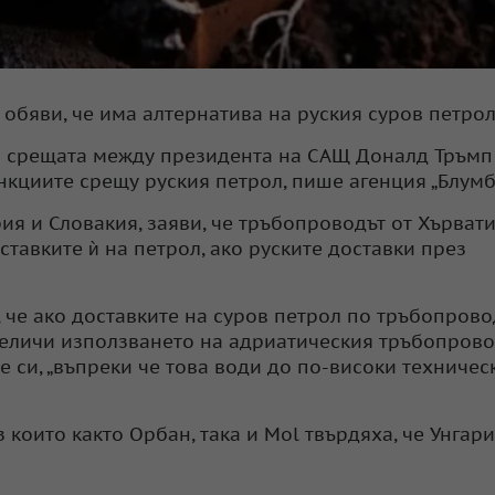
 обяви, че има алтернатива на руския суров петрол
и срещата между президента на САЩ Доналд Тръмп
кциите срещу руския петрол, пише агенция „Блумбъ
рия и Словакия, заяви, че тръбопроводът от Хърват
ставките ѝ на петрол, ако руските доставки през
, че ако доставките на суров петрол по тръбопров
величи използването на адриатическия тръбопрово
 си, „въпреки че това води до по-високи техничес
 които както Орбан, така и Mol твърдяха, че Унгар