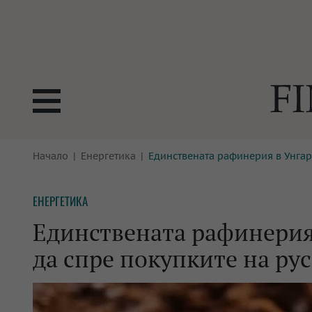
БОРСИ
Начало
Енергетика
Единствената рафинерия в Унгари
ТЕХНОЛ
КРИПТО
АНАЛИЗ
ЕНЕРГЕТИКА
БАНКИ
МРЕЖАТ
Единствената рафинерия 
ПАРИТЕ
ИМОТИ
да спре покупките на ру
ЗАСТРАХОВАНЕ
АВТОМО
ЕНЕРГЕТИКА
МУЛТИМ