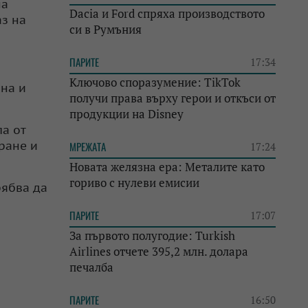
на
Dacia и Ford спряха производството
аз на
си в Румъния
ПАРИТЕ
17:34
Ключово споразумение: TikTok
йна и
получи права върху герои и откъси от
продукции на Disney
ла от
ране и
МРЕЖАТА
17:24
Новата желязна ера: Металите като
гориво с нулеви емисии
рябва да
ПАРИТЕ
17:07
За първото полугодие: Turkish
Airlines отчете 395,2 млн. долара
печалба
ПАРИТЕ
16:50