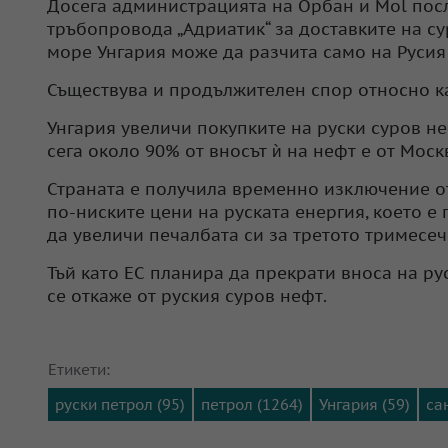
Досега администрацията на Орбан и Mol по
тръбопровода „Адриатик“ за доставките на су
море Унгария може да разчита само на Русия
Съществува и продължителен спор относно к
Унгария увеличи покупките на руски суров н
сега около 90% от вносът ѝ на нефт е от Моск
Страната е получила временно изключение от
по-ниските цени на руската енергия, което 
да увеличи печалбата си за третото тримесеч
Тъй като ЕС планира да прекрати вноса на рус
се откаже от руския суров нефт.
Етикети:
руски петрол (95)
петрол (1264)
Унгария (59)
са