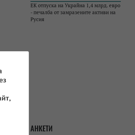
ЕК отпуска на Украйна 1,4 млрд. евро
- печалба от замразените активи на
Русия
а
ез
 04.11.2025
йт,
АНКЕТИ