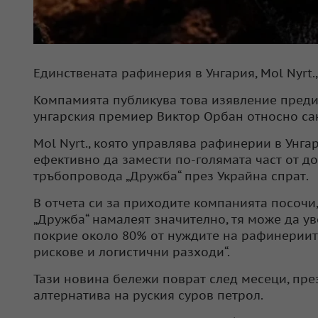
Единствената рафинерия в Унгария, Mol Nyrt.,
Компамията публикува това изявление пред
унгарския премиер Виктор Орбан относно сан
Mol Nyrt., която управлява рафинерии в Унга
ефективно да замести по-голямата част от до
тръбопровода „Дружба“ през Украйна спрат.
В отчета си за приходите компанията посочи
„Дружба“ намалеят значително, тя може да у
покрие около 80% от нуждите на рафинериите
рискове и логистични разходи“.
Тази новина бележи поврат след месеци, през
алтернатива на руския суров петрол.