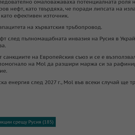
следователно омаловажаваха потенциалната роля 
ров нефт, като твърдяха, че поради липсата на изл
 като ефективен източник.
апацитета на хърватския тръбопровод.
ефт след пълномащабната инвазия на Русия в Укра
ва.
 санкциите на Европейския съюз и се е възползва
е помогнало на Mol да разшири маржа си за рафини
ие.
ка енергия след 2027 г., Mol във всеки случай ще т
нкции срещу Русия (185)