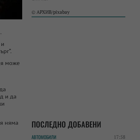
АРХИВ/pixabay
©
.
 и
рг“.
ия може
ода
д и да
ки
ПОСЛЕДНО ДОБАВЕНИ
ия няма
АВТОМОБИЛИ
17:58