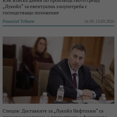
КЗК изиска данни по производството срещу
„Лукойл“ за евентуална злоупотреба с
господстващо положение
Financial Tribune
16:39, 13.03.2026
Спецов: Доставките за „Лукойл Нефтохим“ са
планови и редовни, а дружеството е финансово