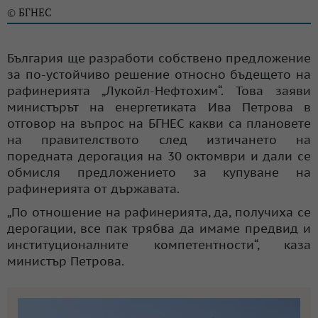
БГНЕС
©
България ще разработи собствено предложение
за по-устойчиво решение относно бъдещето на
рафинерията „Лукойл-Нефтохим“. Това заяви
министърът на енергетиката Ива Петрова в
отговор на въпрос на БГНЕС какви са плановете
на правителството след изтичането на
поредната дерогация на 30 октомври и дали се
обмисля предложението за купуване на
рафинерията от държавата.
„По отношение на рафинерията, да, получиха се
дерогации, все пак трябва да имаме предвид и
институционалните компетентности“, каза
министър Петрова.