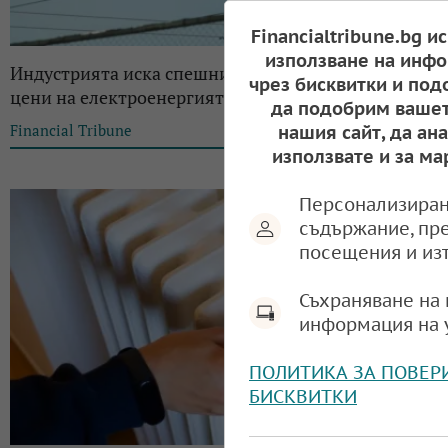
Financialtribune.bg и
използване на инфо
Индустрията иска спешни мерки срещу високите
чрез бисквитки и под
цени на електроенергията
да подобрим вашет
Financial Tribune
14:44, 23.03.2026
нашия сайт, да ан
използвате и за ма
Персонализиран
съдържание, пр
посещения и из
Съхраняване на 
информация на 
ПОЛИТИКА ЗА ПОВЕР
БИСКВИТКИ