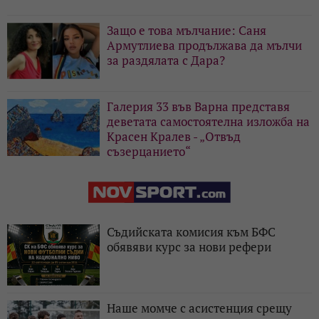
Защо е това мълчание: Саня
Армутлиева продължава да мълчи
за раздялата с Дара?
Галерия 33 във Варна представя
деветата самостоятелна изложба на
Красен Кралев - „Отвъд
съзерцанието“
Съдийската комисия към БФС
обявяви курс за нови рефери
Наше момче с асистенция срещу