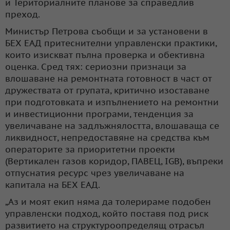
и Териториалните планове за справедлив
преход.
Министър Петрова съобщи и за установени в
БЕХ ЕАД притеснителни управленски практики,
които изискват пълна проверка и обективна
оценка. Сред тях: сериозни признаци за
влошаване на ремонтната готовност в част от
дружествата от групата, критично изоставане
при подготовката и изпълнението на ремонтни
и инвестиционни програми, тенденция за
увеличаване на задлъжнялостта, влошаваща се
ликвидност, непредоставяне на средства към
операторите за приоритетни проекти
(Вертикален газов коридор, ПАВЕЦ, IGB), въпреки
отпуснатия ресурс чрез увеличаване на
капитала на БЕХ ЕАД.
„Аз и моят екип няма да толерираме подобен
управленски подход, който поставя под риск
развитието на структуроопределящ отрасъл