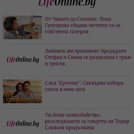
От Чикаго до Созопол: Лина
Григорова сбъдна мечтата си за
собствена галерия
Любовта им приключи! Брадърите
Стефан и Сияна се разделиха с гръм
и трясък
След "Ергенът": Свекърва избира
снаха в ново шоу
Уж беше самоубийство -
разследването за смъртта на Тодор
Славков продължава