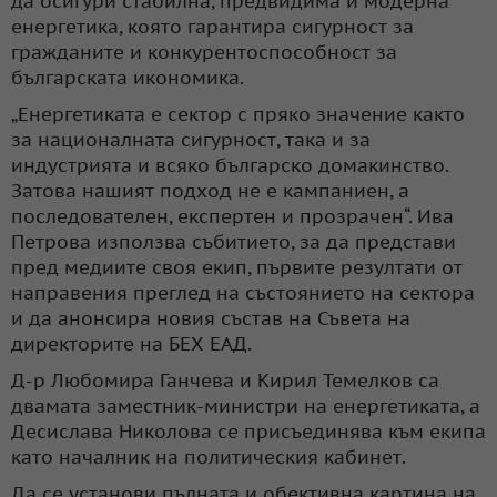
да осигури стабилна, предвидима и модерна
енергетика, която гарантира сигурност за
гражданите и конкурентоспособност за
българската икономика.
„
Енергетиката е сектор с пряко значение както
за националната сигурност, така и за
индустрията и всяко българско домакинство.
Затова нашият подход не е кампаниен, а
последователен, експертен и прозрачен“. Ива
Петрова използва събитието, за да представи
пред медиите своя екип, първите резултати от
направения преглед на състоянието на сектора
и да анонсира новия състав на Съвета на
директорите на БЕХ ЕАД.
Д-р Любомира Ганчева и Кирил Темелков са
двамата заместник-министри на енергетиката, а
Десислава Николова се присъединява към екипа
като началник на политическия кабинет.
Да се установи пълната и обективна картина на