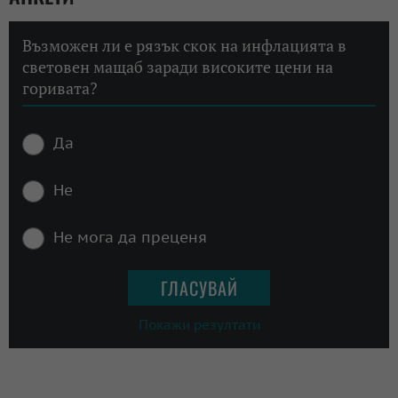
Възможен ли е рязък скок на инфлацията в
световен мащаб заради високите цени на
горивата?
Да
Не
Не мога да преценя
Покажи резултати