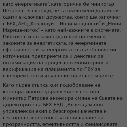
като енергетиката“, категорична бе министър
Петрова. Тя съобщи, че са възложени детайлни
одити в ключови дружества, които ще започнат
с БЕХ, АЕЦ „Козлодуй – Нови мощности“ и „Мини
Марица-изток“ – като най-важните в системата.
Работи се и по законодателни промени в
законите за енергетиката, за енергийната
ефективност и за енергията от възобновяеми
източници, предприети са и действия за
оптимизация на процеса по мониторинг и
верификация на плащанията по ПВУ за
своевременно изпълнение на инвестициите.
Като първа стъпка към подобряване на
корпоративното управление в сектора
министър Петрова анонсира смяна на Съвета на
директорите на БЕХ ЕАД: „Въвеждам нов
управленски екип с безспорни качества и
секторна експертност за повишаване на
прозрачността, ефективността и финансовата