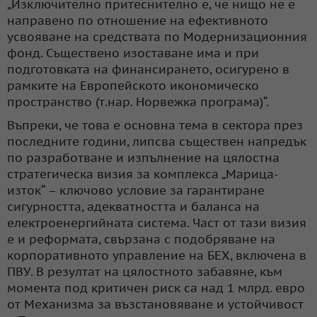
„Изключително притеснително е, че нищо не е
направено по отношение на ефективното
усвояване на средствата по Модернизационния
фонд. Съществено изоставане има и при
подготовката на финансирането, осигурено в
рамките на Европейското икономическо
пространство (т.нар. Норвежка програма)“.
Въпреки, че това е основна тема в сектора през
последните години, липсва съществен напредък
по разработване и изпълнение на цялостна
стратегическа визия за комплекса „Марица-
изток“ – ключово условие за гарантиране
сигурността, адекватността и баланса на
електроенергийната система. Част от тази визия
е и реформата, свързана с подобряване на
корпоративното управление на БЕХ, включена в
ПВУ. В резултат на цялостното забавяне, към
момента под критичен риск са над 1 млрд. евро
от Механизма за възстановяване и устойчивост