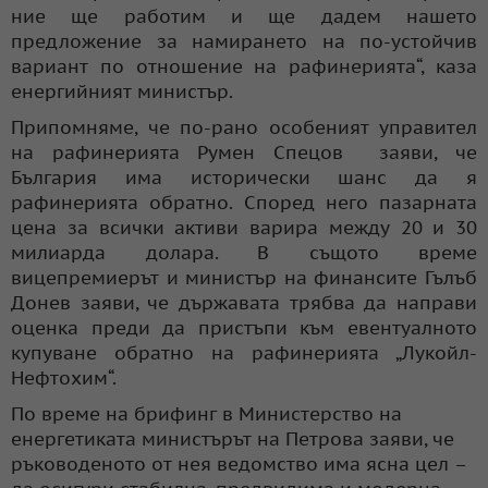
ние ще работим и ще дадем нашето
предложение за намирането на по-устойчив
вариант по отношение на рафинерията“, каза
енергийният министър.
Припомняме, че по-рано особеният управител
на рафинерията Румен Спецов заяви, че
България има исторически шанс да я
рафинерията обратно. Според него пазарната
цена за всички активи варира между 20 и 30
милиарда долара. В същото време
вицепремиерът и министър на финансите Гълъб
Донев заяви, че държавата трябва да направи
оценка преди да пристъпи към евентуалното
купуване обратно на рафинерията „Лукойл-
Нефтохим“.
По време на брифинг в Министерство на
енергетиката министърът на Петрова заяви, че
ръководеното от нея ведомство има ясна цел –