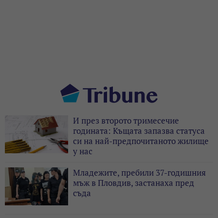
И през второто тримесечие
годината: Къщата запазва статуса
си на най-предпочитаното жилище
у нас
Младежите, пребили 37-годишния
мъж в Пловдив, застанаха пред
съда