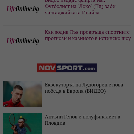
Футболист на "Локо" (Пд) заби
чалгаджийката Ивайла
Как зодия Лъв превръща спортните
прогнози и казиното в истинско шоу
Екзекуторът на Лудогорец с нова
победа в Европа (ВИДЕО)
Антъни Генов е полуфиналист в
Пловдив