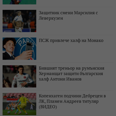
Защитник смени Марсилия с
Леверкузен
ПСЖ привлече халф на Монако
Бившият треньор на румънския
Херманщат защити българския
халф Антони Иванов
Копенхаген подчини Дебрецен в
ЛК, Пламен Андреев титуляр
(ВИДЕО)