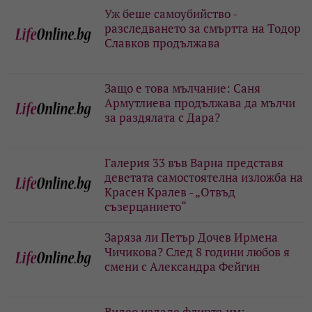
Уж беше самоубийство -
разследването за смъртта на Тодор
Славков продължава
Защо е това мълчание: Саня
Армутлиева продължава да мълчи
за раздялата с Дара?
Галерия 33 във Варна представя
деветата самостоятелна изложба на
Красен Кралев - „Отвъд
съзерцанието“
Заряза ли Петър Дочев Ирмена
Чичикова? След 8 години любов я
смени с Александра Фейгин
Видео издаде флирта им: