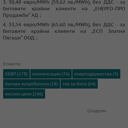
3. 30,48 евро/MWh (59,62 лв./MWh), без ДДС - за
битовите крайни клиенти на „ЕНЕРГО-ПРО
Продажби“ АД ;
4. 33,54 евро/MWh (65,60 лв./MWh), без ДДС - за
битовите крайни клиенти на „ЕСП Златни
Пясъци“ ООД ;
Етикети:
КЕВР (178)
компенсации (76)
енергодружества (3)
битови потребители (18)
ток за бита (64)
високи цени (246)
Сподели: