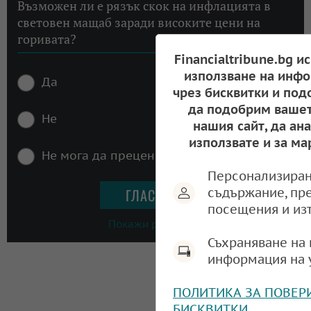
Възможен ли е рязък скок на инфлацията в
световен мащаб заради високите цени на
горивата?
Financialtribune.bg и
използване на инфо
Да
чрез бисквитки и под
да подобрим вашет
Не
нашия сайт, да ан
използвате и за ма
Не мога да преценя
Персонализиран
съдържание, пр
посещения и из
Покажи резултати
Съхраняване на 
информация на 
ПОЛИТИКА ЗА ПОВЕР
БИСКВИТКИ