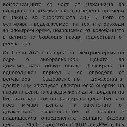
Компенсациите са част от механизма за
подкрепа на домакинствата, въведен с промени
в Закона за енергетиката /ЗЕ/. С него се
осигурява предсказуемост на техните разходи
за електроенергия, независимо от колебанията
в цените на борсовия пазар, подчертават от
регулатора.
От 1 юли 2025 г. пазарът на електроенергия на
едро е либерализиран. Цената за
домакинствата обаче остава фиксирана за
едногодишен период и се определя от
регулатора. Същевременно дружествата-
доставчици закупуват електрическа енергия на
пазарни цени, на са задължени да я продават на
битовите клиенти на фиксирана цена. Тъй като
през м.март цената на закупената от
дружествата електроенергия от пазара е
надвишавала определената годишна базова
цена от 71,60 евро/MWh (140,03 лв./MWh), без