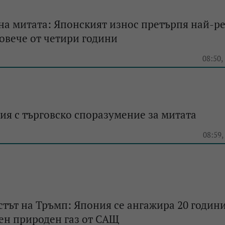
а митата: Японският износ претърпя най-р
повече от четири години
e
08:50,
я с търговско споразумение за митата
e
08:59,
стът на Тръмп: Япония се ангажира 20 години
ен природен газ от САЩ