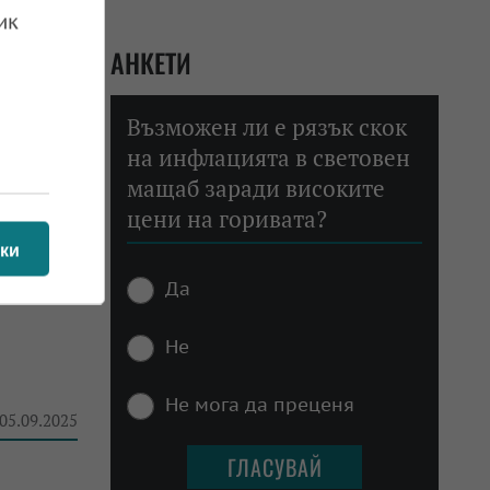
ик
 28.10.2025
АНКЕТИ
Възможен ли е рязък скок
ERA
на инфлацията в световен
мащаб заради високите
цени на горивата?
 11.09.2025
ки
Да
Не
Не мога да преценя
 05.09.2025