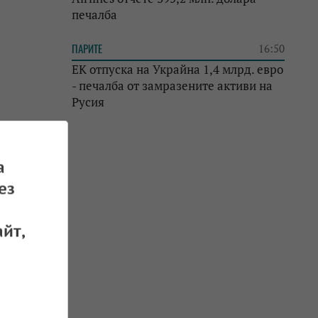
печалба
ПАРИТЕ
16:50
ЕК отпуска на Украйна 1,4 млрд. евро
- печалба от замразените активи на
Русия
а
ез
йт,
е