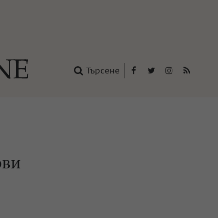
Търсене
Facebook
Twitter
Instagram
RSS
нтакти
oup
ови