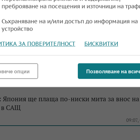
преброяване на посещения и източници на траф
e
08:50,
Съхраняване на и/или достъп до информация на
устройство
говското споразумение със САЩ: Японската J
ИТИКА ЗА ПОВЕРИТЕЛНОСТ
БИСКВИТКИ
ие да внася LNG от Аляска
e
10:04,
овече опции
Позволяване на всич
 Япония ще плаща по-ниски мита за внос на
 в САЩ
e
09:07,