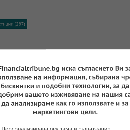
тиции (287)
Financialtribune.bg иска съгласието Ви з
зползване на информация, събирана чр
бисквитки и подобни технологии, за да
добрим вашето изживяване на нашия са
да анализираме как го използвате и за
маркетингови цели.
ия подписаха споразумение за редкоземнит
Персонализирана реклама и съдържание,