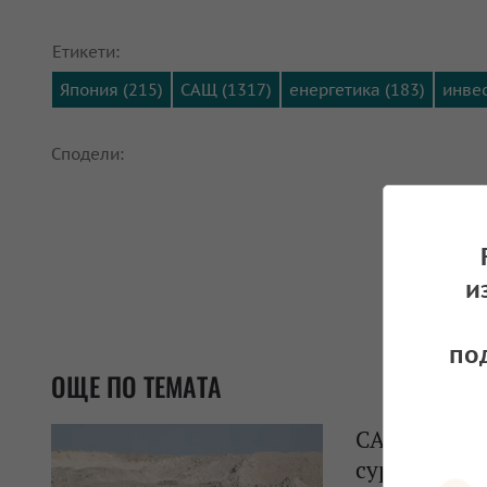
Етикети:
Япония (215)
САЩ (1317)
енергетика (183)
инвес
Сподели:
и
по
ОЩЕ ПО ТЕМАТА
САЩ и Япон
суровини