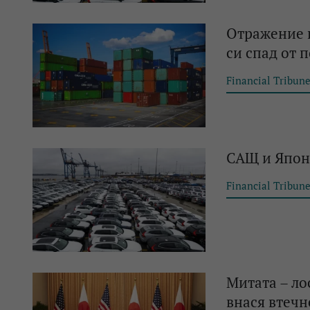
Отражение н
си спад от 
Financial Tribun
САЩ и Япони
Financial Tribun
Митата – ло
внася втечн