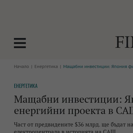
БОРСИ
Начало
Енергетика
Мащабни инвестиции: Япония фи
ТЕХНОЛ
КРИПТО
АНАЛИЗ
ЕНЕРГЕТИКА
БАНКИ
МРЕЖАТ
Мащабни инвестиции: Я
ПАРИТЕ
ИМОТИ
енергийни проекта в С
ЗАСТРАХОВАНЕ
АВТОМО
Част от предвидените $36 млрд. ще бъдат н
ЕНЕРГЕТИКА
МУЛТИМ
електроцентрала в историята на САЩ