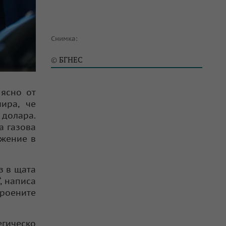
Снимка:
БГНЕС
©
 ясно от
ира, че
 долара.
а газова
ъжение в
з в щата
, написа
броените
егическо