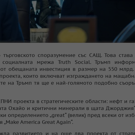
 търговското споразумение със САЩ. Това става
социалната мрежа Truth Social. Тръмп информ
 от обещаната инвестиция в размер на 550 млрд.
проекта, които включват изграждането на мащабн
ите на Тръмп тя ще е най-голямото подобно съор
НИ проекта в стратегическите области: нефт и га
щата Охайо и критични минерали в щата Джорджия“
и определението „great“ (велик) пред всеки от из
„Make America Great Again“.
жда развитието и на още два проекта от страт