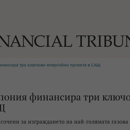
нансира три ключови енергийни проекта в САЩ
ОГИИ
За нас
Реклама
Ко
И
Част от Tribune Media Gr
А
пония финансира три ключ
АЩ
БИЛИ
асочени за изграждането на най-голямата газова
ЕДИЯ