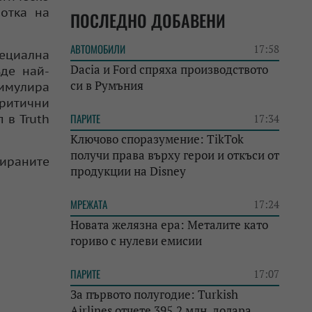
отка на
ПОСЛЕДНО ДОБАВЕНИ
АВТОМОБИЛИ
17:58
пециална
Dacia и Ford спряха производството
ъде най-
си в Румъния
тимулира
критични
ПАРИТЕ
 в Truth
17:34
Ключово споразумение: TikTok
получи права върху герои и откъси от
ираните
продукции на Disney
МРЕЖАТА
17:24
Новата желязна ера: Металите като
гориво с нулеви емисии
ПАРИТЕ
17:07
За първото полугодие: Turkish
Airlines отчете 395,2 млн. долара