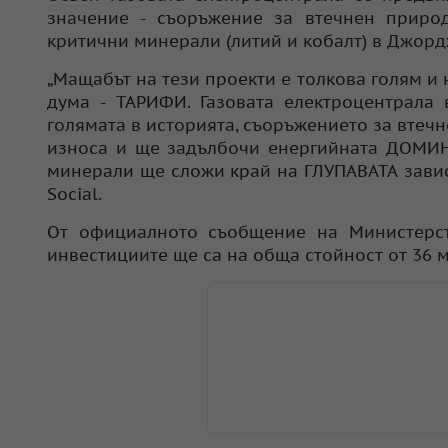
значение - съоръжение за втечнен природ
критични минерали (литий и кобалт) в Джорд
„Мащабът на тези проекти е толкова голям и
дума - ТАРИФИ. Газовата електроцентрала 
голямата в историята, съоръжението за втеч
износа и ще задълбочи енергийната ДОМИН
минерали ще сложи край на ГЛУПАВАТА завис
Social.
От официалното съобщение на Министерст
инвестициите ще са на обща стойност от 36 м