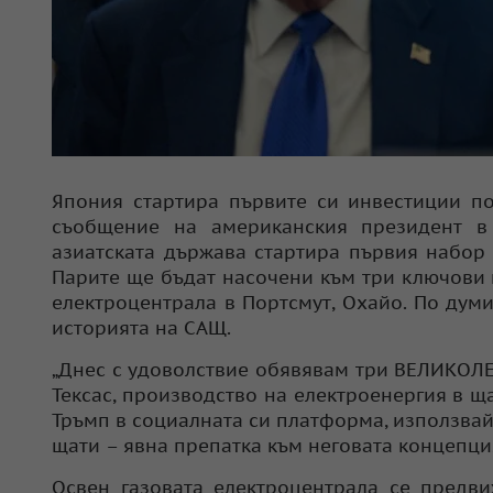
Япония стартира първите си инвестиции по
съобщение на американския президент в 
азиатската държава стартира първия набор
Парите ще бъдат насочени към три ключови 
електроцентрала в Портсмут, Охайо. По дум
историята на САЩ.
„Днес с удоволствие обявявам три ВЕЛИКОЛЕП
Тексас, производство на електроенергия в 
Тръмп в социалната си платформа, използвайк
щати – явна препатка към неговата концепция 
Освен газовата електроцентрала се предви