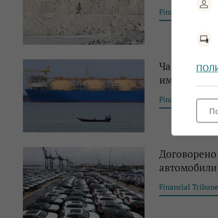
Financial Tribun
Част от тър
ПОЛ
има намерен
Financial Tribun
П
Договорено:
автомобили
Financial Tribun