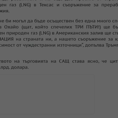
ен газ (LNG) в Тексас и съоръжение за прераб
жия.
 не би могъл да бъде осъществен без една много с
в Охайо (щат, който спечелих ТРИ ПЪТИ!) ще б
нен природен газ (LNG) в Американския залив ще с
АЦИЯ на страната ни, а нашето съоръжение за 
имост от чуждестранни източници“, допълва Тръмп
вото на търговията на САЩ става ясно, че цит
лрд. долара.