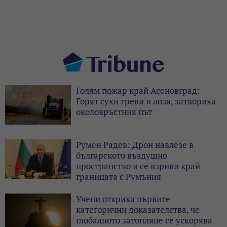
Голям пожар край Асеновград:
Горят сухи треви и лозя, затвориха
околовръстния път
Румен Радев: Дрон навлезе в
българското въздушно
пространство и се взриви край
границата с Румъния
Учени откриха първите
категорични доказателства, че
глобалното затопляне се ускорява