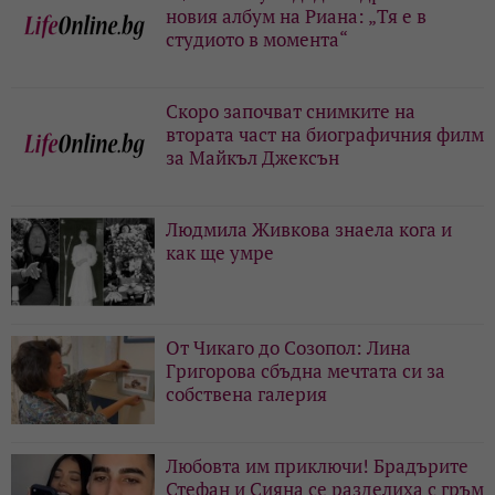
новия албум на Риана: „Тя е в
студиото в момента“
Скоро започват снимките на
втората част на биографичния филм
за Майкъл Джексън
Людмила Живкова знаела кога и
как ще умре
От Чикаго до Созопол: Лина
Григорова сбъдна мечтата си за
собствена галерия
Любовта им приключи! Брадърите
Стефан и Сияна се разделиха с гръм