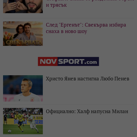
и трясък
След "Ергенът": Свекърва избира
снаха в ново шоу
Христо Янев настигна Любо Пенев
Официално: Халф напусна Милан