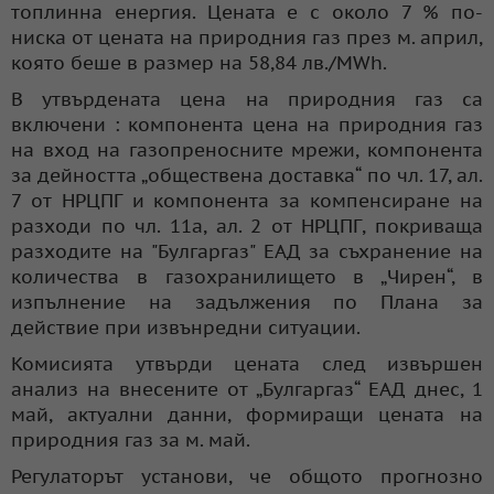
топлинна енергия. Цената е с около 7 % по-
ниска от цената на природния газ през м. април,
която беше в размер на 58,84 лв./MWh.
В утвърдената цена на природния газ са
включени : компонента цена на природния газ
на вход на газопреносните мрежи, компонента
за дейността „обществена доставка“ по чл. 17, ал.
7 от НРЦПГ и компонента за компенсиране на
разходи по чл. 11а, ал. 2 от НРЦПГ, покриваща
разходите на "Булгаргаз" ЕАД за съхранение на
количества в газохранилището в „Чирен“, в
изпълнение на задължения по Плана за
действие при извънредни ситуации.
Комисията утвърди цената след извършен
анализ на внесените от „Булгаргаз“ ЕАД днес, 1
май, актуални данни, формиращи цената на
природния газ за м. май.
Регулаторът установи, че общото прогнозно