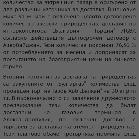
количество за вътрешния пазар е осигурено от
два различни източника за доставка. В ценовия
микс за м. май е включено цялото договорено
количество азерски природен газ, доставян по
интерконектора „България - Гърция“ /IGB/,
съгласно действащия дългосрочен договор с
Азербайджан. Тези количества покриват 76,56 %
от потреблението за месеца и допринасят за
постигането на благоприятни цени на синьото
гориво.
Вторият източник за доставка на природен газ
са закупените от „Булгаргаз“ количества след
проведен търг на Газов Хъб „Балкан“ на 30 април
т.г. В първоначалното си заявление дружеството
предвиждаше тези количества да бъдат
доставени на газовия терминал в
Александропулис, по сключен договор с
търговец за доставка на втечнен природен газ.
Тези планове обаче претърпяха промяна след