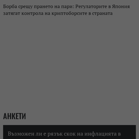
Борба срещу прането на пари: Регулаторите в Япония
затягат контрола на криптоборсите в страната
АНКЕТИ
Възможен ли е рязък скок на инфлацията в