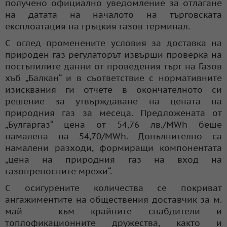
получено официално уведомление за отлагане
на датата на началото на търговската
експлоатация на гръцкия газов терминал.
С оглед променените условия за доставка на
природен газ регулаторът извърши проверка на
постъпилите данни от проведения търг на Газов
хъб „Балкан“ и в съответствие с нормативните
изисквания ги отчете в окончателното си
решение за утвърждаване на цената на
природния газ за месеца. Предложената от
„Булгаргаз“ цена от 54,76 лв./MWh беше
намалена на 54,70/MWh. Допълнително са
намалени разходи, формиращи компонентата
„цена на природния газ на вход на
газопреносните мрежи“.
С осигурените количества се покриват
ангажиментите на обществения доставчик за м.
май - към крайните снабдители и
топлофикационните дружества, както и