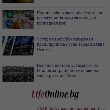
Перник обяви частично бедствено
положение заради свлачище и
пропаднал път
Четири европейски държави
предупредиха Русия заради Южна
Осетия
Испания постави ултиматум на
Италия за граничните проверки
след кризата в Сеута
A$AP Rocky издаде подробности за