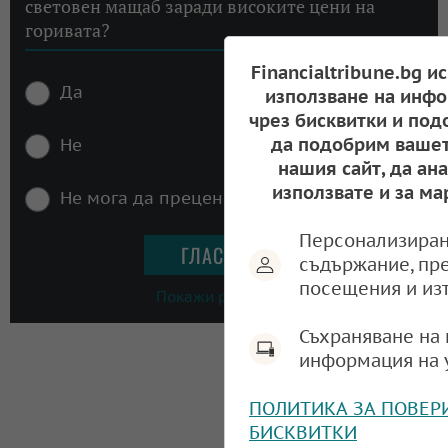
световен мащаб заради високите цени на
горивата?
Financialtribune.bg и
Да
използване на инфо
чрез бисквитки и под
да подобрим вашет
Не
нашия сайт, да ан
използвате и за ма
Не мога да преценя
Персонализиран
съдържание, пр
посещения и из
Покажи резултати
Съхраняване на 
информация на 
ПОЛИТИКА ЗА ПОВЕР
БИСКВИТКИ