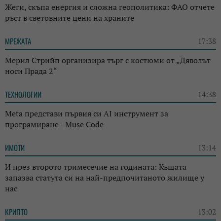
Жеги, скъпа енергия и сложна геополитика: ФАО отчете
ръст в световните цени на храните
МРЕЖАТА
17:38
Мерил Стрийп организира търг с костюми от „Дяволът
носи Прада 2“
ТЕХНОЛОГИИ
14:38
Meta представи първия си AI инструмент за
програмиране - Muse Code
ИМОТИ
13:14
И през второто тримесечие на годината: Къщата
запазва статута си на най-предпочитаното жилище у
нас
КРИПТО
13:02