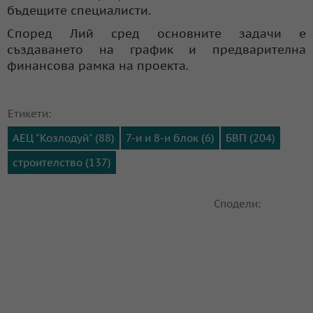
бъдещите специалисти.
Според Лий сред основните задачи е
създаването на график и предварителна
финансова рамка на проекта.
Етикети:
АЕЦ "Козлодуй" (88)
7-и и 8-и блок (6)
БВП (204)
строителство (137)
Сподели: