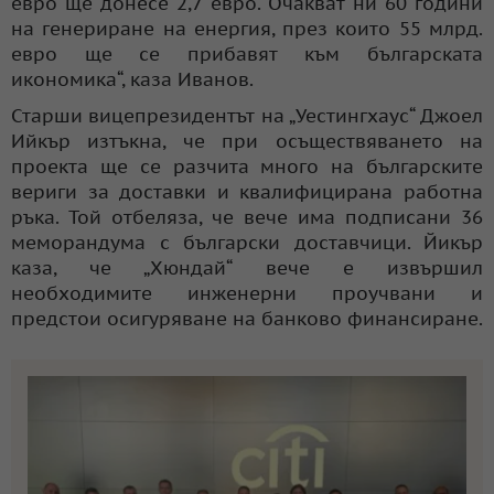
евро ще донесе 2,7 евро. Очакват ни 60 години
на генериране на енергия, през които 55 млрд.
евро ще се прибавят към българската
икономика“, каза Иванов.
Старши вицепрезидентът на „Уестингхаус“ Джоел
Ийкър изтъкна, че при осъществяването на
проекта ще се разчита много на българските
вериги за доставки и квалифицирана работна
ръка. Той отбеляза, че вече има подписани 36
меморандума с български доставчици. Йикър
каза, че „Хюндай“ вече е извършил
необходимите инженерни проучвани и
предстои осигуряване на банково финансиране.