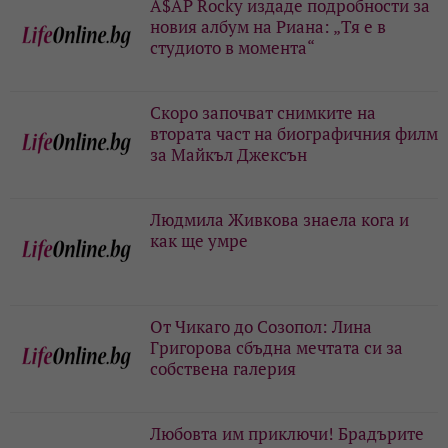
A$AP Rocky издаде подробности за
новия албум на Риана: „Тя е в
студиото в момента“
Скоро започват снимките на
втората част на биографичния филм
за Майкъл Джексън
Людмила Живкова знаела кога и
как ще умре
От Чикаго до Созопол: Лина
Григорова сбъдна мечтата си за
собствена галерия
Любовта им приключи! Брадърите