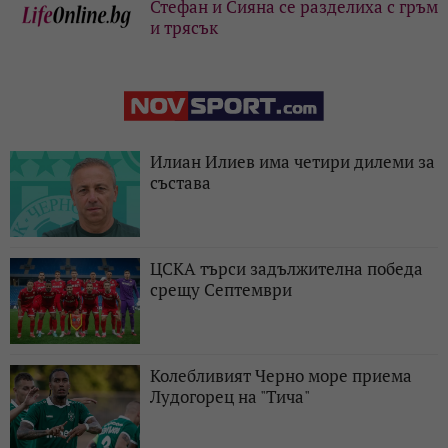
Стефан и Сияна се разделиха с гръм
и трясък
Илиан Илиев има четири дилеми за
състава
ЦСКА търси задължителна победа
срещу Септември
Колебливият Черно море приема
Лудогорец на "Тича"