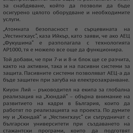
за снабдяване, който да позволи да бъде
осигурено цялото оборудване и необходимите
услуги.
„Атомната безопасност е сърцевината на
„Уестингхаус“, каза Ийкър, като заяви, че ако АЕЦ
„Фукушима“ е разполагала с технологията
AP1000, тя е можело все още да функционира.
Той добави, че при 7-и и 8-и блок ще се разчита,
както на активни, така и на пасивни системи за
защита. Пасивните системи позволяват АЕЦ-а да
бъде защитен при загуба на електрозахранване.
Киуон Лий – ръководител на екипа за глобална
реализация на „Хюндай“ – обърна внимание на
развитието на кадри в България, които да
работят по реализацията на проекта. По думите
му и „Хюндай“ и „Уестингхаус“ си сътрудничат с
български университети при създаването на
стажантски програми, които да подготвят