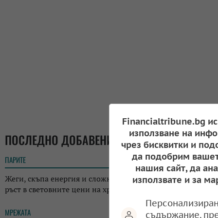
Financialtribune.bg и
използване на инфо
ПОСЛЕДНО ДОБАВЕНИ
чрез бисквитки и под
да подобрим вашет
ПАРИТЕ
18:05
нашия сайт, да ан
Жеги, скъпа енергия и сложна геополитика: ФАО отчете
използвате и за ма
ръст в световните цени на храните
Персонализиран
МРЕЖАТА
17:38
съдържание, пр