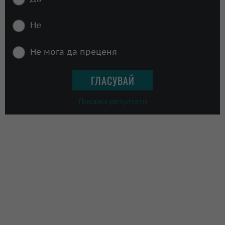
Не
Не мога да преценя
Покажи резултати