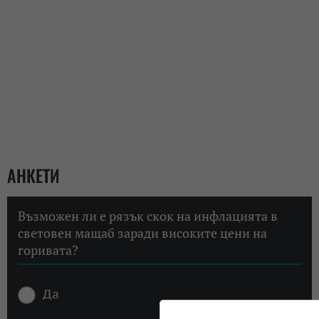
АНКЕТИ
Възможен ли е рязък скок на инфлацията в
световен мащаб заради високите цени на
горивата?
Да