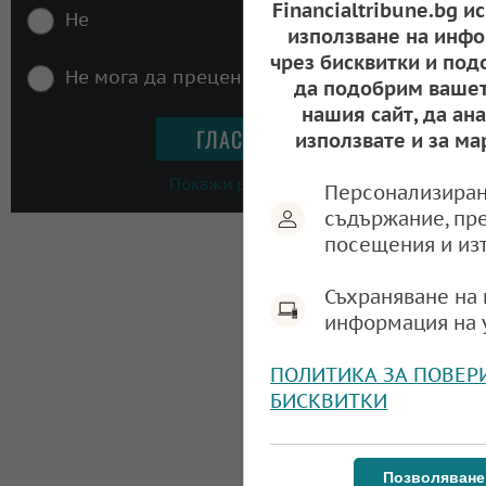
Financialtribune.bg и
Не
използване на инфо
чрез бисквитки и под
Не мога да преценя
да подобрим вашет
нашия сайт, да ан
използвате и за ма
Покажи резултати
Персонализиран
съдържание, пр
посещения и из
Съхраняване на 
информация на 
ПОЛИТИКА ЗА ПОВЕР
БИСКВИТКИ
Позволяване