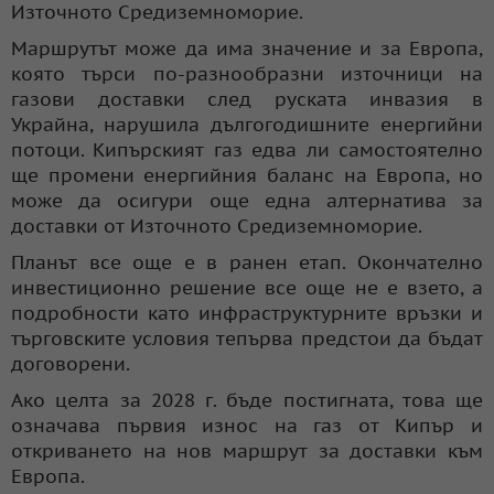
Източното Средиземноморие.
Маршрутът може да има значение и за Европа,
която търси по-разнообразни източници на
газови доставки след руската инвазия в
Украйна, нарушила дългогодишните енергийни
потоци. Кипърският газ едва ли самостоятелно
ще промени енергийния баланс на Европа, но
може да осигури още една алтернатива за
доставки от Източното Средиземноморие.
Планът все още е в ранен етап. Окончателно
инвестиционно решение все още не е взето, а
подробности като инфраструктурните връзки и
търговските условия тепърва предстои да бъдат
договорени.
Ако целта за 2028 г. бъде постигната, това ще
означава първия износ на газ от Кипър и
откриването на нов маршрут за доставки към
Европа.