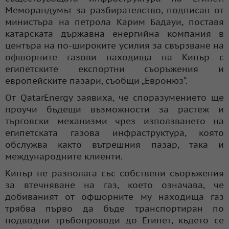
Меморандумът за разбирателство, подписан от
министъра на петрола Карим Бадауи, поставя
катарската държавна енергийна компания в
центъра на по-широките усилия за свързване на
офшорните газови находища на Кипър с
египетските експортни съоръжения и
европейските пазари, съобщи „Евронюз“.
От QatarEnergy заявиха, че споразумението ще
проучи бъдещи възможности за растеж и
търговски механизми чрез използването на
египетската газова инфраструктура, която
обслужва както вътрешния пазар, така и
международните клиенти.
Кипър не разполага със собствени съоръжения
за втечняване на газ, което означава, че
добиваният от офшорните му находища газ
трябва първо да бъде транспортиран по
подводни тръбопроводи до Египет, където се