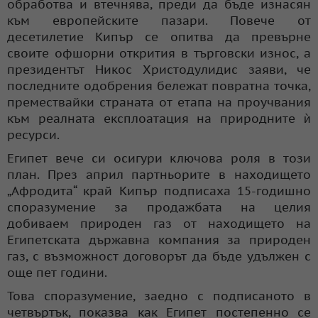
обработва и втечнява, преди да бъде изнасян
към европейските пазари. Повече от
десетилетие Кипър се опитва да превърне
своите офшорни открития в търговски износ, а
президентът Никос Христодулидис заяви, че
последните одобрения бележат повратна точка,
премествайки страната от етапа на проучвания
към реалната експлоатация на природните ѝ
ресурси.
Египет вече си осигури ключова роля в този
план. През април партньорите в находището
„Афродита“ край Кипър подписаха 15-годишно
споразумение за продажбата на целия
добиваем природен газ от находището на
Египетската държавна компания за природен
газ, с възможност договорът да бъде удължен с
още пет години.
Това споразумение, заедно с подписаното в
четвъртък, показва как Египет постепенно се