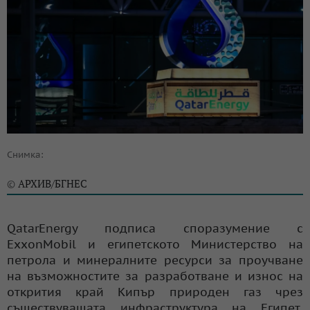
Снимка:
АРХИВ/БГНЕС
©
QatarEnergy подписа споразумение с
ExxonMobil и египетското Министерство на
петрола и минералните ресурси за проучване
на възможностите за разработване и износ на
открития край Кипър природен газ чрез
съществуващата инфраструктура на Египет.