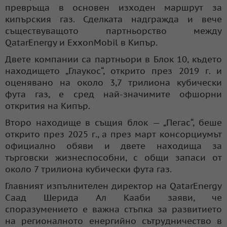
превръща в основен изходен маршрут за
кипърския газ. Сделката надгражда и вече
съществуващото партньорство между
QatarEnergy и ExxonMobil в Кипър.
Двете компании са партньори в Блок 10, където
находището „Глаукос“, открито през 2019 г. и
оценявано на около 3,7 трилиона кубически
фута газ, е сред най-значимите офшорни
открития на Кипър.
Второ находище в същия блок — „Пегас“, беше
открито през 2025 г., а през март консорциумът
официално обяви и двете находища за
търговски жизнеспособни, с общи запаси от
около 7 трилиона кубически фута газ.
Главният изпълнителен директор на QatarEnergy
Саад Шерида Ал Кааби заяви, че
споразумението е важна стъпка за развитието
на регионалното енергийно сътрудничество в