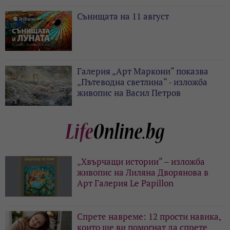
Сънищата на 11 август
Галерия „Арт Маркони“ показва
„Пътеводна светлина“ - изложба
живопис на Васил Петров
„Хвърчащи истории“ – изложба
живопис на Лиляна Дворянова в
Арт Галерия Le Papillon
Спрете навреме: 12 прости навика,
които ще ви помогнат да спрете