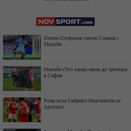
Илиян Стефанов смени Славия с
Макаби
Макаби (Тел Авив) няма да тренира
в София
Рома иска Габриел Мартинели от
Арсенал