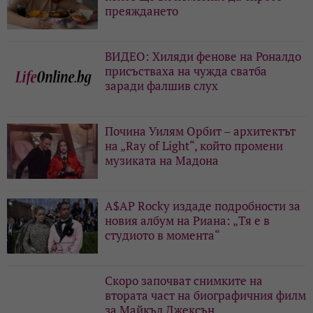
преяждането
ВИДЕО: Хиляди фенове на Роналдо
присъстваха на чужда сватба
заради фалшив слух
Почина Уилям Орбит – архитектът
на „Ray of Light“, който промени
музиката на Мадона
A$AP Rocky издаде подробности за
новия албум на Риана: „Тя е в
студиото в момента“
Скоро започват снимките на
втората част на биографичния филм
за Майкъл Джексън