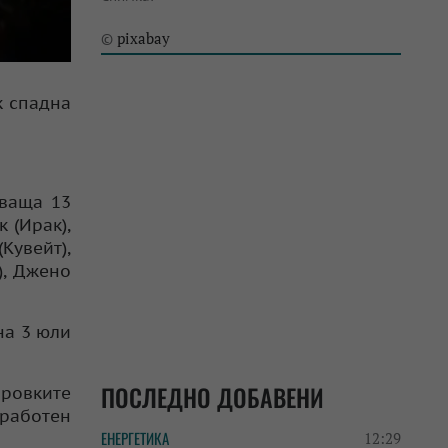
pixabay
©
к спадна
чваща 13
 (Ирак),
Кувейт),
), Джено
на 3 юли
ПОСЛЕДНО ДОБАВЕНИ
ировките
 работен
ЕНЕРГЕТИКА
12:29