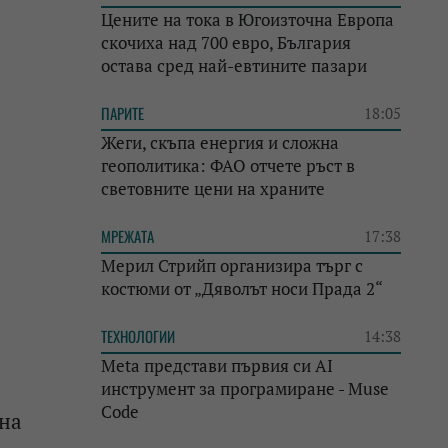
Цените на тока в Югоизточна Европа
скочиха над 700 евро, България
остава сред най-евтините пазари
ПАРИТЕ
18:05
Жеги, скъпа енергия и сложна
геополитика: ФАО отчете ръст в
световните цени на храните
МРЕЖАТА
17:38
Мерил Стрийп организира търг с
костюми от „Дяволът носи Прада 2“
ТЕХНОЛОГИИ
14:38
Meta представи първия си AI
инструмент за програмиране - Muse
Code
 на