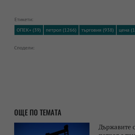
Етикети:
ОПЕК+ (39)
петрол (1266)
търговия (938)
цена (
Сподели:
ОЩЕ ПО ТЕМАТА
Държавите о