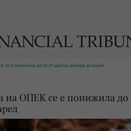
К се е понижила до 83,79 щатски долара за барел
ОГИИ
За нас
Реклама
Ко
И
Част от Tribune Media Gr
А
а на ОПЕК се е понижила до
арел
БИЛИ
ЕДИЯ