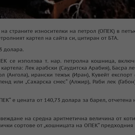
на страните износителки на петрол (ОПЕК) в петъ
тролният картел на сайта си, цитиран от БТА.
3 долара.
ЕК се използва т. нар. петролна кошница, вклю
картела: Лек арабски (Саудитска Арабия), Басра лек
л (Ангола), ирански тежък (Иран), Кувейт експорт (
енд или „Сахарска смес“ (Алжир), Раби лек (Габон
К“ е цената от 140,73 долара за барел, отчетена 
звеждане на средна аритметична величина от кот
сички сортове от „кошницата на ОПЕК“ предходния