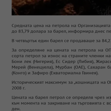
Средната цена на петрола на Организацията 
до 83,79 долара за барел, информира днес пе
В четвъртък един барел се продаваше за 84,2
За определяне на цената на петрола на ОП
сорта петрол за износ на страните членки на 
Бони лек (Нигерия), Ес Сидер (Либия), Жирасо
Мерей (Венецуела), Мурбан (ОАЕ), Сахаран бл
(Конго) и Зафиро (Екваториална Гвинея).
Историческият максимум за „кошницата на ОПЕ
2008 г.
Цената на барел петрол се определя чрез и
към момента на закриване на търговията с в
ден.