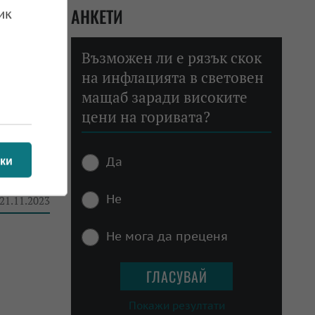
АНКЕТИ
ик
за
Възможен ли е рязък скок
на инфлацията в световен
 27.11.2023
мащаб заради високите
цени на горивата?
Да
ки
Не
 21.11.2023
Не мога да преценя
Покажи резултати