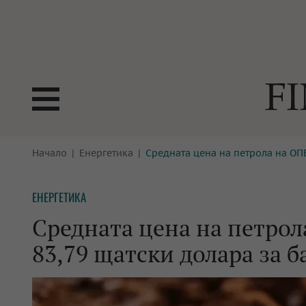
БОРСИ
Начало
Енергетика
Средната цена на петрола на ОПЕ
ТЕХНОЛ
КРИПТО
АНАЛИЗ
ЕНЕРГЕТИКА
БАНКИ
МРЕЖАТ
Средната цена на петрол
ПАРИТЕ
ИМОТИ
83,79 щатски долара за б
ЗАСТРАХОВАНЕ
АВТОМО
ЕНЕРГЕТИКА
МУЛТИМ