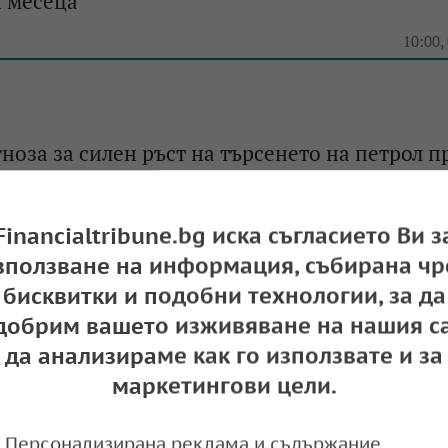
и месеца
e
10:00,
ноза за силен ръст на търсенето на петрол п
e
09:08,
Financialtribune.bg иска съгласието Ви з
зползване на информация, събирана чр
бисквитки и подобни технологии, за да
добрим вашето изживяване на нашия са
 ОПЕК падна под 79 долара за барел
да анализираме как го използвате и за
e
15:32,
маркетингови цели.
Персонализирана реклама и съдържание,