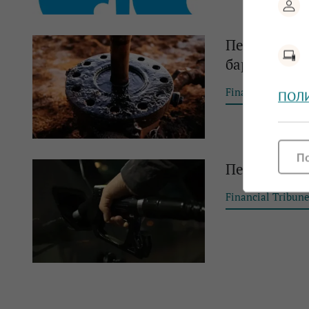
Петролът на
барел
Financial Tribun
ПОЛ
П
Петролът на
Financial Tribun