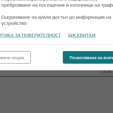
преброяване на посещения и източници на траф
 ОПЕК поскъпна: Достигна до над 84 долара 
Съхраняване на и/или достъп до информация на
устройство
e
14:36,
ИТИКА ЗА ПОВЕРИТЕЛНОСТ
БИСКВИТКИ
овече опции
Позволяване на всич
 ОПЕК с рязък скок
e
14:49,