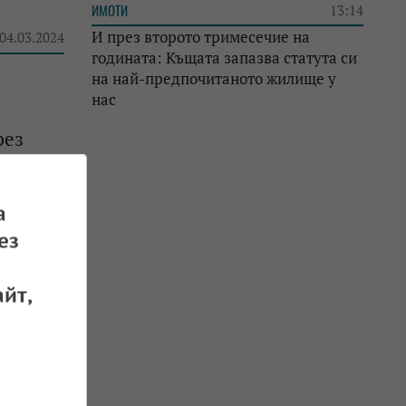
ИМОТИ
13:14
И през второто тримесечие на
 04.03.2024
годината: Къщата запазва статута си
на най-предпочитаното жилище у
нас
рез
 14.02.2024
а
ез
йт,
 07.12.2023