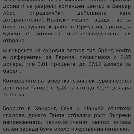
дрона и са ударили команден център в Бандар
Абас, определяйки действията като
„отбранителни“. Ирански медии твърдят, че са
били атакувани кораби в Ормузкия проток, а
Кувейт е активирал противовъздушната си
отбрана.
Фючърсите на суровия петрол тип Брент, който
е референтен за Европа, поскъпнаха с 2,83
долара, или 3,01 процента, до 97,12 долара за
барел .
Котировките на американския лек суров петрол
дръпнаха нагоре с 3,28 на сто до 91,75 долара
за барел.
Борсите в Хонконг, Сеул и Шанхай отчетоха
спадове, докато Тайпе отбеляза ръст. Въпреки
напрежението, технологичният сектор остава
силен заради бума около изкуствения интелект.