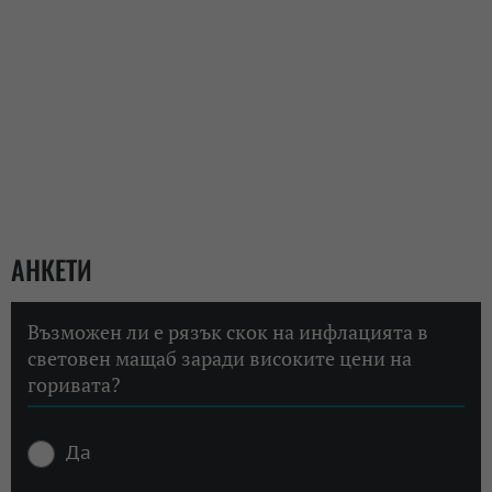
АНКЕТИ
Възможен ли е рязък скок на инфлацията в
световен мащаб заради високите цени на
горивата?
Да