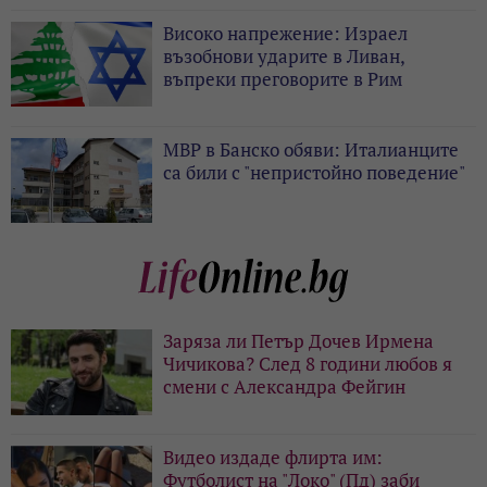
Високо напрежение: Израел
възобнови ударите в Ливан,
въпреки преговорите в Рим
МВР в Банско обяви: Италианците
са били с "непристойно поведение"
Заряза ли Петър Дочев Ирмена
Чичикова? След 8 години любов я
смени с Александра Фейгин
Видео издаде флирта им:
Футболист на "Локо" (Пд) заби