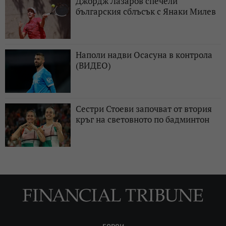
Джордж Лазаров спечели
българския сблъсък с Янаки Милев
Наполи надви Осасуна в контрола
(ВИДЕО)
Сестри Стоеви започват от втория
кръг на световното по бадминтон