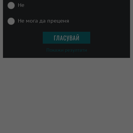
Не
Не мога да преценя
Покажи резултати