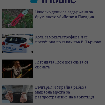
Няколко души са задържани за
бруталното убийство в Пловдив
Кола самокатастрофира и се
преобърна по капак във В. Търново
Легендата Глен Хюз слиза от
сцената
България и Украйна рабиха
мащабна мрежа за
разпространение на наркотици