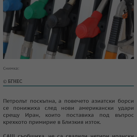
Снимка:
БГНЕС
©
Петролът поскъпна, а повечето азиатски борси
се понижиха след нови американски удари
срещу Иран, които поставиха под въпрос
крехкото примирие в Близкия изток.
САЩ съобщиха, че са свалили четири ирански