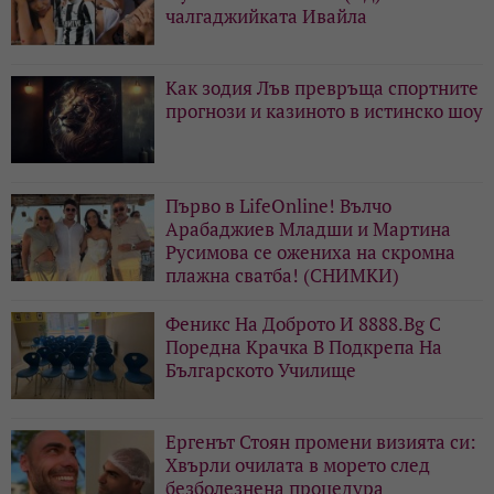
чалгаджийката Ивайла
Как зодия Лъв превръща спортните
прогнози и казиното в истинско шоу
Първо в LifeOnline! Вълчо
Арабаджиев Младши и Мартина
Русимова сe oжениха на скромна
плажна сватба! (СНИМКИ)
Феникс На Доброто И 8888.Bg С
Поредна Крачка В Подкрепа На
Българското Училище
Ергенът Стоян промени визията си:
Хвърли очилата в морето след
безболезнена процедура