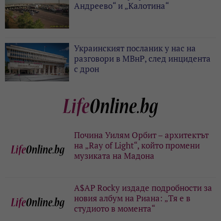
Андреево“ и „Калотина“
Украинският посланик у нас на
разговори в МВнР, след инцидента
с дрон
Почина Уилям Орбит – архитектът
на „Ray of Light“, който промени
музиката на Мадона
A$AP Rocky издаде подробности за
новия албум на Риана: „Тя е в
студиото в момента“