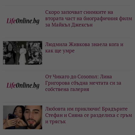
Скоро започват снимките на
втората част на биографичния филм
за Майкъл Джексън
Людмила Живкова знаела кога и
как ще умре
От Чикаго до Созопол: Лина
Григорова сбъдна мечтата си за
собствена галерия
Любовта им приключи! Брадърите
Стефан и Сияна се разделиха с гръм
и трясък