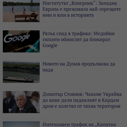
Институтът „Коперник“: Западна
Европа е преживяла най-горещите
юни и юли в историята
Рязък спад в трафика: Медийни
гиганти обмислят да блокират
Google
Нивото на Дунав продължава да
пада
Димитър Стоянов: Чакаме Украйна
да каже дали падналият в Кардам
дрон е излетял от тяхна територия
Интензивен трафик на „Капитан