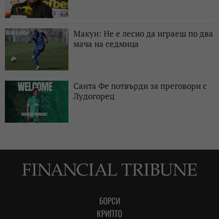
Макун: Не е лесно да играеш по два
мача на седмица
Санта Фе потвърди за преговори с
Лудогорец
БОРСИ
КРИПТО