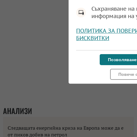
Съхраняване на 
информация на 
ПОЛИТИКА ЗА ПОВЕР
БИСКВИТКИ
Позволяване
Повече 
АНАЛИЗИ
Следващата енергийна криза на Европа може да е
от пиков добив на петрол