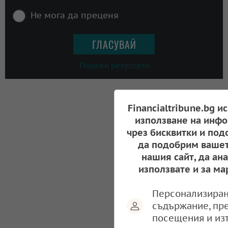
Не мога да преценя
Покажи резултати
Financialtribune.bg и
използване на инфо
чрез бисквитки и под
да подобрим вашет
нашия сайт, да ан
използвате и за ма
Персонализиран
съдържание, пр
посещения и из