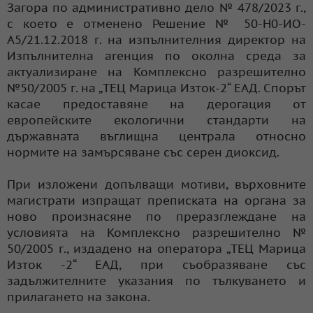
Загора по административно дело № 478/2023 г.,
с което е отменено Решение № 50-Н0-ИО-
А5/21.12.2018 г. на изпълнителния директор на
Изпълнителна агенция по околна среда за
актуализиране на Комплексно разрешително
№50/2005 г. на „ТЕЦ Марица Изток-2“ ЕАД. Спорът
касае предоставяне на дерогация от
европейските екологични стандарти на
държавната въглищна централа относно
нормите на замърсяване със серен диоксид.
При изложени допълващи мотиви, върховните
магистрати изпращат преписката на органа за
ново произнасяне по преразглеждане на
условията на Комплексно разрешително №
50/2005 г., издадено на оператора „ТЕЦ Марица
Изток -2“ ЕАД, при съобразяване със
задължителните указания по тълкуването и
прилагането на закона.