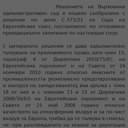
Решението на Върховния
административен съд е изцяло съобразено с
решение по дело С-375/21 на Съда на
Европейския съюз, постановено по отправено
преюдициално запитване по настоящия спор.
С цитираното решение се дава задължително
тълкуване на приложимото право, като член 15,
параграф 4 от Директива 2010/75/ЕС на
Европейския парламент и на Съвета от 24
ноември 2010 година относно емисиите от
промишлеността (комплексно предотвратяване
и контрол на замърсяването), във връзка с член
18 от нея и с членове 13 и 23 от Директива
2008/50/ЕО на Европейския парламент и на
Съвета от 21 май 2008 година относно
качеството на атмосферния въздух и за по-чист
въздух за Европа, трябва да се тълкува в смисъл,
че: при разглеждането на искане за дерогация