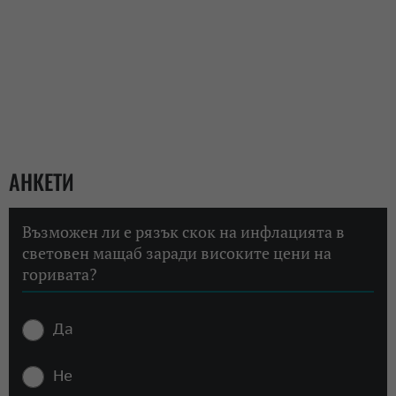
АНКЕТИ
Възможен ли е рязък скок на инфлацията в
световен мащаб заради високите цени на
горивата?
Да
Не