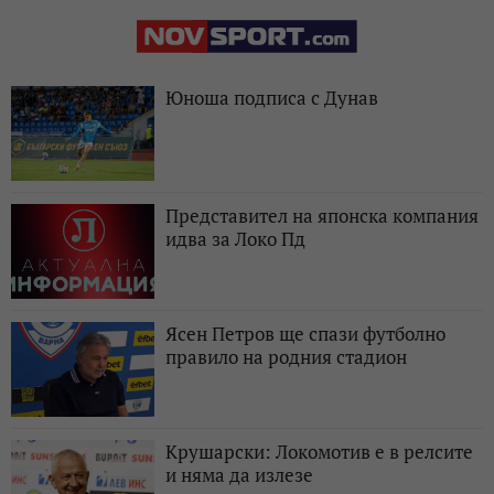
Юноша подписа с Дунав
Представител на японска компания
идва за Локо Пд
Ясен Петров ще спази футболно
правило на родния стадион
Крушарски: Локомотив е в релсите
и няма да излезе