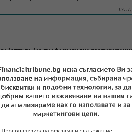
09:57,
зработните без професионална квалификация
 броят им е 87 000 души
Financialtribune.bg иска съгласието Ви з
12:28,
зползване на информация, събирана чр
бисквитки и подобни технологии, за да
добрим вашето изживяване на нашия са
: Средно по 9 души у нас са се конкурирали 
да анализираме как го използвате и за
ботно място
маркетингови цели.
12:55,
Персонализирана реклама и съдържание,