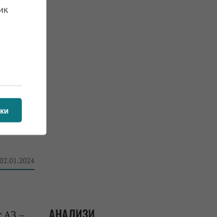
ик
 16.02.2024
ки
бучения
 02.01.2024
АНАЛИЗИ
 АЗ –