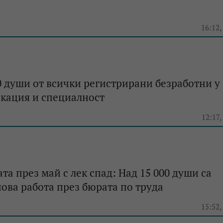
16:12,
0 души от всички регистрирани безработни у 
икация и специалност
12:17,
та през май с лек спад: Над 15 000 души са
ова работа през бюрата по труда
15:52,