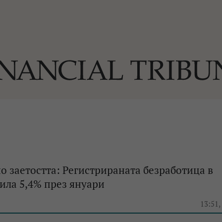
ОГИИ
За нас
Реклама
Ко
И
Част от Tribune Media Gr
А
о заетостта: Регистрираната безработица в
била 5,4% през януари
БИЛИ
13:51,
ЕДИЯ