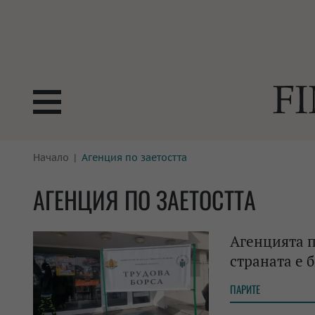
БОРСИ
Начало
Агенция по заетостта
ТЕХНОЛ
КРИПТО
АНАЛИЗ
АГЕНЦИЯ ПО ЗАЕТОСТТА
БАНКИ
МРЕЖАТ
Агенцията п
ПАРИТЕ
ИМОТИ
страната е 
ЗАСТРАХОВАНЕ
АВТОМО
ПАРИТЕ
ЕНЕРГЕТИКА
МУЛТИМ