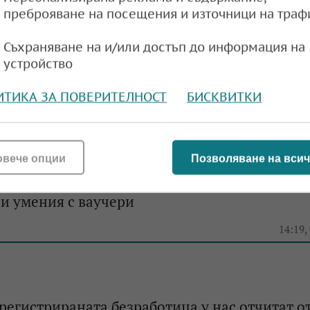
преброяване на посещения и източници на траф
Съхраняване на и/или достъп до информация на
очналите работа през януари
устройство
11:02,
ИТИКА ЗА ПОВЕРИТЕЛНОСТ
БИСКВИТКИ
овече опции
Позволяване на всич
заетостта приема заявления за безплатни о
и умения с ваучери
14:19,
 регистрираната безработица у нас отчитат от