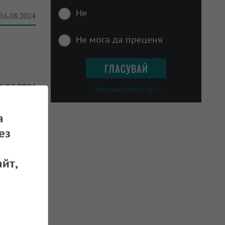
Не
 16.08.2024
Не мога да преценя
 расте:
Покажи резултати
а
 04.08.2024
ез
йт,
за едно
 25.03.2024