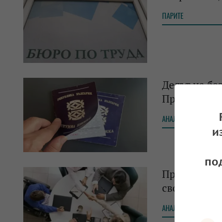
ПАРИТЕ
Делът на бе
През 2024 г.
АНАЛИЗИ
и
по
През януари
свободно ра
АНАЛИЗИ