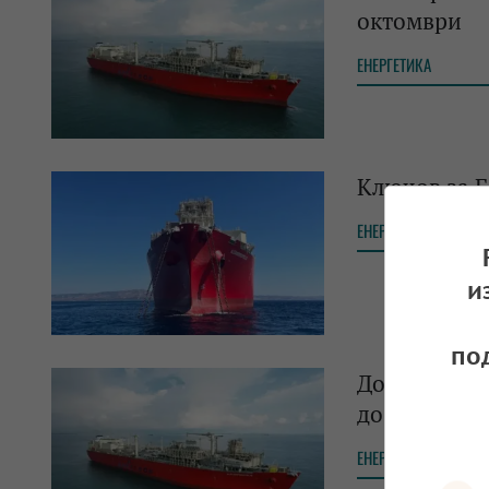
октомври
ЕНЕРГЕТИКА
Ключов за Б
ЕНЕРГЕТИКА
и
по
До 15-ти юл
до Алексан
ЕНЕРГЕТИКА