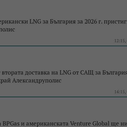
рикански LNG за България за 2026 г. пристиг
полис
12:15,
 втората доставка на LNG от САЩ за Българи
край Александруполис
14:15,
 BPGas и американската Venture Global ще н