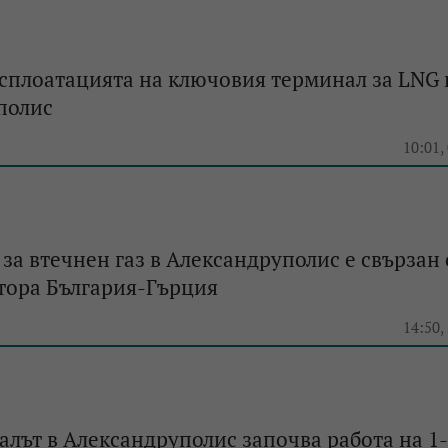
сплоатацията на ключовия терминал за LNG 
полис
10:01,
за втечнен газ в Александруполис е свързан 
тора България-Гърция
14:50,
лът в Александруполис започва работа на 1