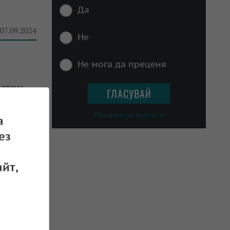
Да
 07.09.2024
Не
Не мога да преценя
омври
 13.08.2024
Покажи резултати
а
ез
йт,
иналът
 02.07.2024