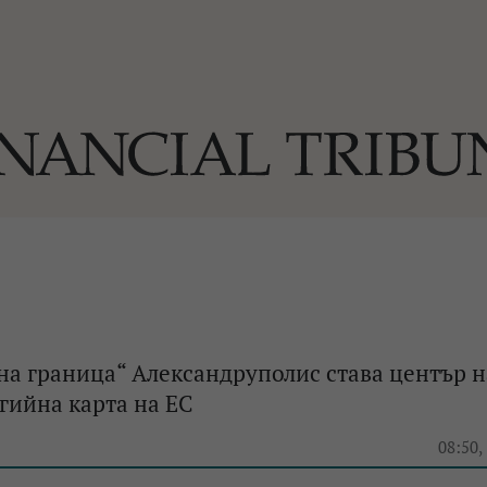
ОГИИ
За нас
Реклама
Ко
И
Част от Tribune Media Gr
А
на граница“ Александруполис става център н
гийна карта на ЕС
БИЛИ
08:50,
ЕДИЯ