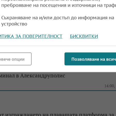
преброяване на посещения и източници на траф
Съхраняване на и/или достъп до информация на
обната експлоатация: До дни пристига първи
устройство
G на терминала в Александруполис
ИТИКА ЗА ПОВЕРИТЕЛНОСТ
БИСКВИТКИ
12:29,
овече опции
Позволяване на всич
зплащането на 106 млн. евро държавна помо
минал в Александруполис
14:00,
т изграждането на плаващата платформа за