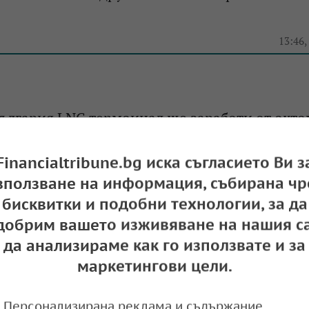
13:46,
ългария LNG термоинал ще заработи от окт
14:44,
Financialtribune.bg иска съгласието Ви з
зползване на информация, събирана чр
бисквитки и подобни технологии, за да
добрим вашето изживяване на нашия са
и ще има яснота кога ще заработи LNG терм
да анализираме как го използвате и за
друполис
маркетингови цели.
14:19,
Персонализирана реклама и съдържание,