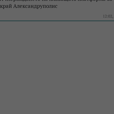
 край Александруполис
12:02,