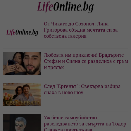
От Чикаго до Созопол: Лина
Григорова сбъдна мечтата си за
собствена галерия
Любовта им приключи! Брадърите
Стефан и Сияна се разделиха с гръм
и трясък
След "Ергенът": Свекърва избира
снаха в ново шоу
Уж беше самоубийство -
разследването за смъртта на Тодор
Славков продължава