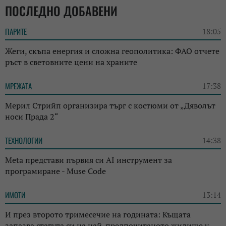
ПОСЛЕДНО ДОБАВЕНИ
ПАРИТЕ
18:05
Жеги, скъпа енергия и сложна геополитика: ФАО отчете
ръст в световните цени на храните
МРЕЖАТА
17:38
Мерил Стрийп организира търг с костюми от „Дяволът
носи Прада 2“
ТЕХНОЛОГИИ
14:38
Meta представи първия си AI инструмент за
програмиране - Muse Code
ИМОТИ
13:14
И през второто тримесечие на годината: Къщата
запазва статута си на най-предпочитаното жилище у