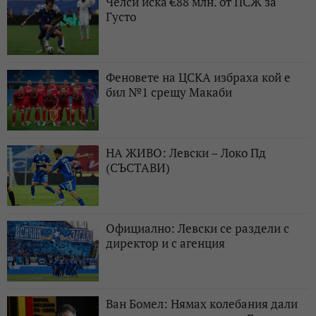
Челси иска €88 млн. от ПСЖ за
Густо
Феновете на ЦСКА избраха кой е
бил №1 срещу Макаби
НА ЖИВО: Левски – Локо Пд
(СЪСТАВИ)
Официално: Левски се раздели с
директор и с агенция
Ван Бомел: Нямах колебания дали