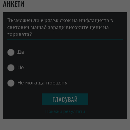
АНКЕТИ
Възможен ли е рязък скок на инфлацията в
световен мащаб заради високите цени на
горивата?
Да
Не
Не мога да преценя
Покажи резултати