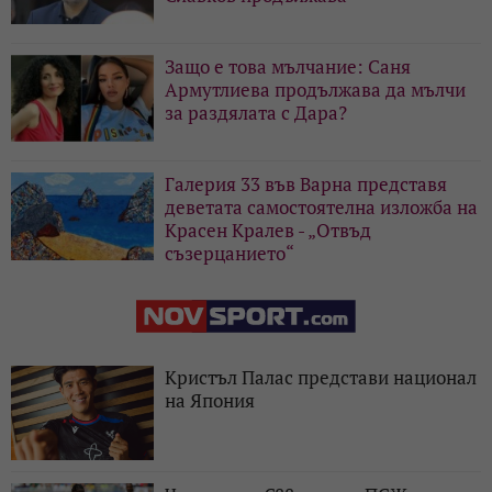
Защо е това мълчание: Саня
Армутлиева продължава да мълчи
за раздялата с Дара?
Галерия 33 във Варна представя
деветата самостоятелна изложба на
Красен Кралев - „Отвъд
съзерцанието“
Кристъл Палас представи национал
на Япония