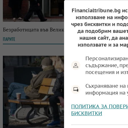
Financialtribune.bg и
използване на инфо
чрез бисквитки и под
Безработицата във Великобритания с нов ръст
да подобрим вашет
нашия сайт, да ан
ПАРИТЕ
11:06, 16.12.2025
използвате и за ма
Персонализиран
съдържание, пр
посещения и из
Съхраняване на 
информация на 
ПОЛИТИКА ЗА ПОВЕР
БИСКВИТКИ