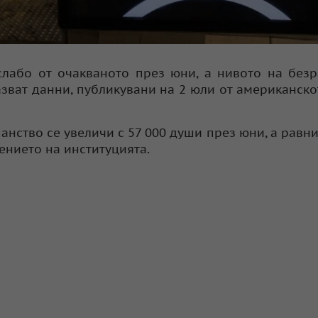
слабо от очакваното през юни, а нивото на без
азват данни, публикувани на 2 юли от американск
анство се увеличи с 57 000 души през юни, а равн
лението на институцията.