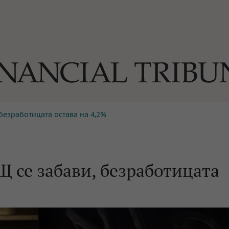
 безработицата остава на 4,2%
ОГИИ
За нас
Реклама
Ко
И
Част от Tribune Media Gr
А
Щ се забави, безработицата
БИЛИ
ЕДИЯ