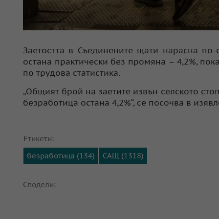
Заетостта в Съединените щати нарасна по-
остана практически без промяна – 4,2%, пок
по трудова статистика.
„Общият брой на заетите извън селското стоп
безработица остана 4,2%“, се посочва в изяв
Етикети:
безработица (134)
САЩ (1318)
Сподели: