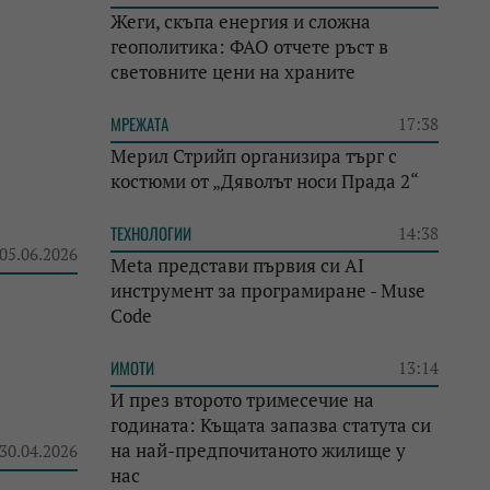
Жеги, скъпа енергия и сложна
геополитика: ФАО отчете ръст в
световните цени на храните
МРЕЖАТА
17:38
Мерил Стрийп организира търг с
костюми от „Дяволът носи Прада 2“
ТЕХНОЛОГИИ
14:38
 05.06.2026
Meta представи първия си AI
инструмент за програмиране - Muse
Code
ИМОТИ
13:14
И през второто тримесечие на
годината: Къщата запазва статута си
на най-предпочитаното жилище у
 30.04.2026
нас