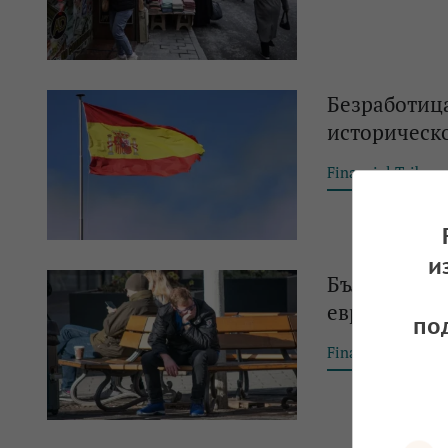
Безработица
историческ
Financial Tribun
и
България ре
еврозоната
по
Financial Tribun