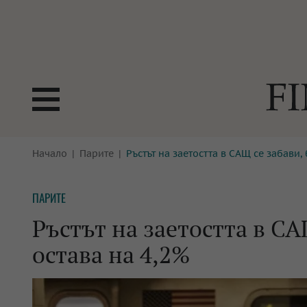
БОРСИ
Начало
Парите
Ръстът на заетостта в САЩ се забави,
ТЕХНОЛ
КРИПТО
АНАЛИЗ
ПАРИТЕ
БАНКИ
МРЕЖАТ
Ръстът на заетостта в СА
ПАРИТЕ
ИМОТИ
остава на 4,2%
ЗАСТРАХОВАНЕ
АВТОМО
ЕНЕРГЕТИКА
МУЛТИМ