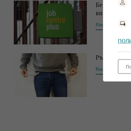
Безработица
високото си
Financial Tribun
ПОЛ
Ръст на без
П
Financial Tribun