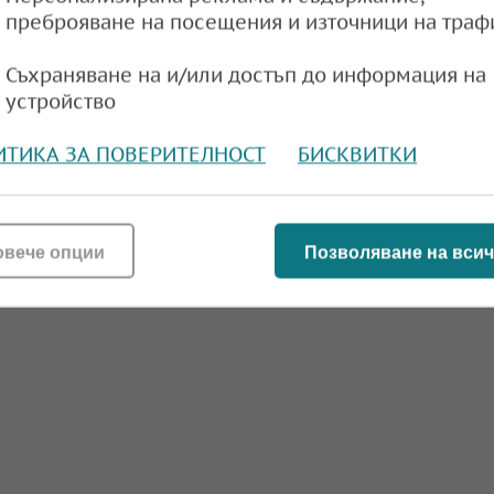
та във Великобритания се задържа на най-
преброяване на посещения и източници на траф
 ниво от пет години
Съхраняване на и/или достъп до информация на
e
10:32,
устройство
ИТИКА ЗА ПОВЕРИТЕЛНОСТ
БИСКВИТКИ
работицата в Канада, вече е 6,7%
овече опции
Позволяване на всич
e
08:55,