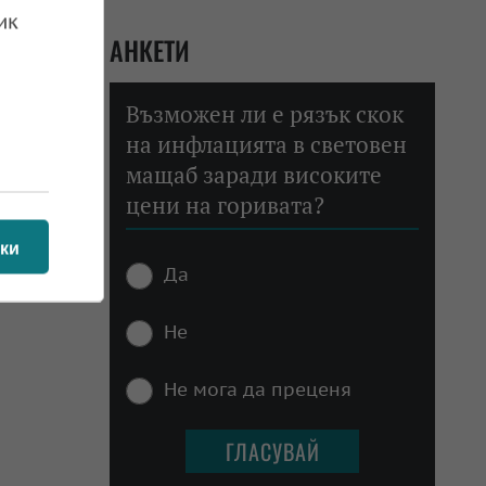
ик
АНКЕТИ
 19.03.2026
Възможен ли е рязък скок
на инфлацията в световен
мащаб заради високите
цени на горивата?
ки
 14.03.2026
Да
Не
Не мога да преценя