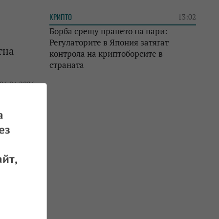
КРИПТО
13:02
Борба срещу прането на пари:
Регулаторите в Япония затягат
гна
контрола на криптоборсите в
страната
 06.04.2026
а
ез
в
йт,
 01.04.2026