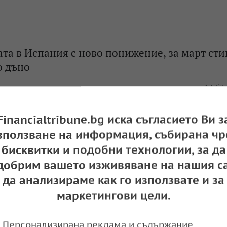
та в Испания с ново понижение, за март сти
о дъно
e
14:57,
Financialtribune.bg иска съгласието Ви з
зползване на информация, събирана чр
гистрира най-ниското ниво на безработица 
бисквитки и подобни технологии, за да
 през февруари
добрим вашето изживяване на нашия са
да анализираме как го използвате и за
e
13:37,
маркетингови цели.
Персонализирана реклама и съдържание,