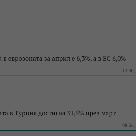
 в еврозоната за април е 6,3%, a в ЕС 6,0%
e
13:40,
та в Турция достигна 31,5% през март
e
08:36,