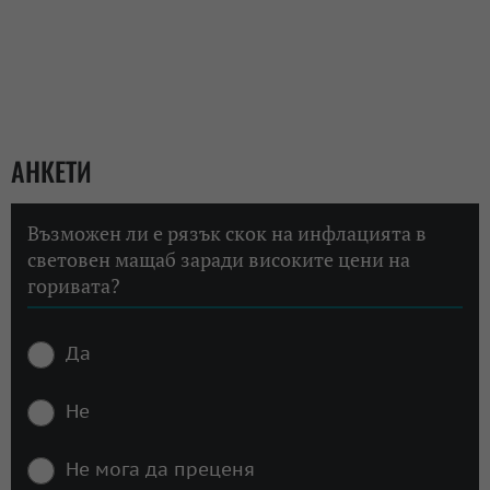
АНКЕТИ
Възможен ли е рязък скок на инфлацията в
световен мащаб заради високите цени на
горивата?
Да
Не
Не мога да преценя