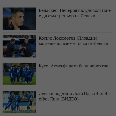
Веласкес: Невероятно удоволствие
е да съм треньор на Левски
Косич: Локомотив (Пловдив)
можеше да вземе точка от Левски
Кусо: Атмосферата бе невероятна
Левски подчини Локо Пд за 4 от 4 в
efbet Лига (ВИДЕО)