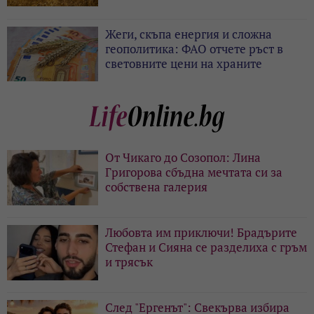
Жеги, скъпа енергия и сложна
геополитика: ФАО отчете ръст в
световните цени на храните
От Чикаго до Созопол: Лина
Григорова сбъдна мечтата си за
собствена галерия
Любовта им приключи! Брадърите
Стефан и Сияна се разделиха с гръм
и трясък
След "Ергенът": Свекърва избира