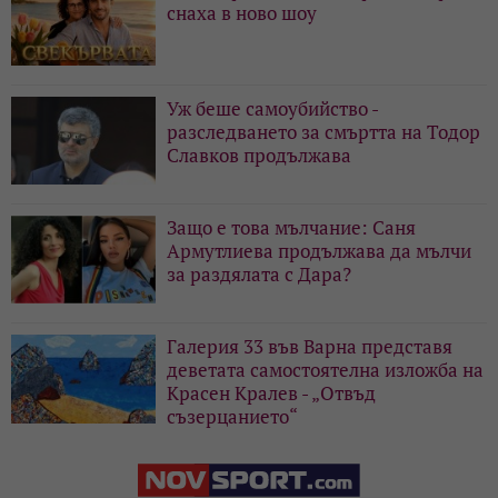
снаха в ново шоу
Уж беше самоубийство -
разследването за смъртта на Тодор
Славков продължава
Защо е това мълчание: Саня
Армутлиева продължава да мълчи
за раздялата с Дара?
Галерия 33 във Варна представя
деветата самостоятелна изложба на
Красен Кралев - „Отвъд
съзерцанието“