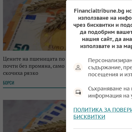
Financialtribune.bg и
използване на инфо
чрез бисквитки и под
да подобрим вашет
нашия сайт, да ан
използвате и за ма
Цените на пшеницата по световните борси са
Персонализиран
почти без промяна, само в Русия котировките
съдържание, пр
скочиха рязко
посещения и из
БОРСИ
09:20, 26.07.2025
Съхраняване на 
информация на 
ПОЛИТИКА ЗА ПОВЕР
БИСКВИТКИ