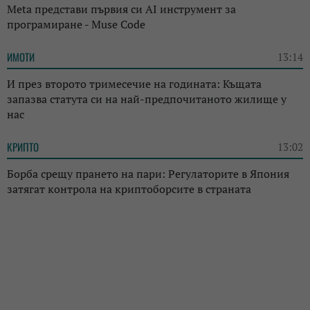
Meta представи първия си AI инструмент за
програмиране - Muse Code
ИМОТИ
13:14
И през второто тримесечие на годината: Къщата
запазва статута си на най-предпочитаното жилище у
нас
КРИПТО
13:02
Борба срещу прането на пари: Регулаторите в Япония
затягат контрола на криптоборсите в страната