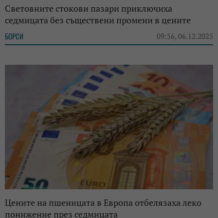
Световните стокови пазари приключиха
седмицата без съществени промени в цените
БОРСИ
09:56, 06.12.2025
Цените на пшеницата в Европа отбелязаха леко
понижение през седмицата