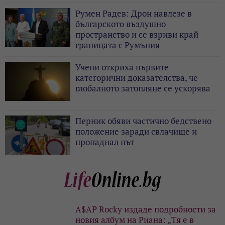
Румен Радев: Дрон навлезе в
българското въздушно
пространство и се взриви край
границата с Румъния
Учени откриха първите
категорични доказателства, че
глобалното затопляне се ускорява
Перник обяви частично бедствено
положение заради свлачище и
пропаднал път
A$AP Rocky издаде подробности за
новия албум на Риана: „Тя е в