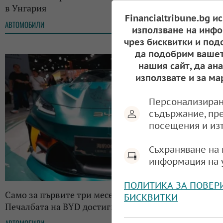
в Унгария
Financialtribune.bg и
АВТОМОБИЛИ
10:50, 16.05.2025
използване на инфо
чрез бисквитки и под
да подобрим вашет
нашия сайт, да ан
използвате и за ма
Персонализиран
съдържание, пр
посещения и из
Съхраняване на 
информация на 
ПОЛИТИКА ЗА ПОВЕР
Само за първите три месеца на годината:
БИСКВИТКИ
Печалбата на BYD достигна до над 1 млрд. евро