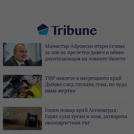
Министър Абровски откри сезона
за лов на прелетен дивеч и обяви
дигитализация на ловните билети
ТИР навлезе в насрещното край
Дъбово след спукана гума, по чудо
няма жертви
Голям пожар край Асеновград:
Горят сухи треви и лозя, затвориха
околовръстния път