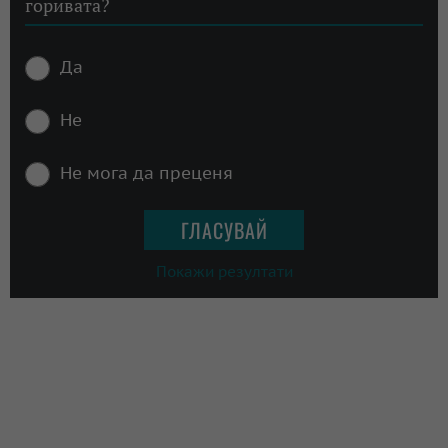
горивата?
Да
Не
Не мога да преценя
Покажи резултати