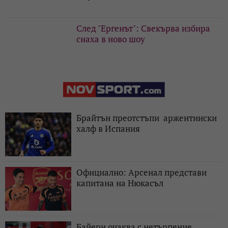
След "Ергенът": Свекърва избира
снаха в ново шоу
Брайтън преотстъпи аржентински
халф в Испания
Официално: Арсенал представи
капитана на Нюкасъл
Байерн очаква с нетърпение