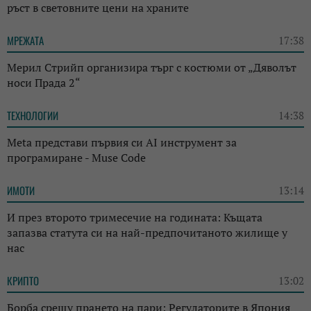
ръст в световните цени на храните
МРЕЖАТА
17:38
Мерил Стрийп организира търг с костюми от „Дяволът
носи Прада 2“
ТЕХНОЛОГИИ
14:38
Meta представи първия си AI инструмент за
програмиране - Muse Code
ИМОТИ
13:14
И през второто тримесечие на годината: Къщата
запазва статута си на най-предпочитаното жилище у
нас
КРИПТО
13:02
Борба срещу прането на пари: Регулаторите в Япония