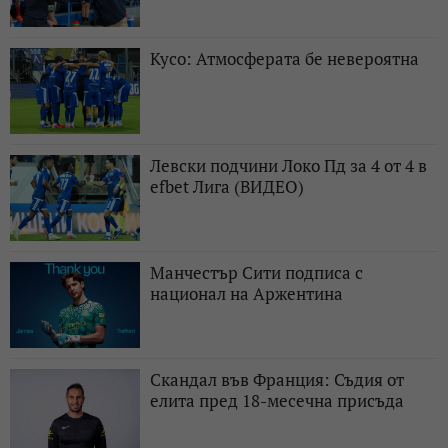
Кусо: Атмосферата бе невероятна
Левски подчини Локо Пд за 4 от 4 в
efbet Лига (ВИДЕО)
Манчестър Сити подписа с
национал на Аржентина
Скандал във Франция: Съдия от
елита пред 18-месечна присъда