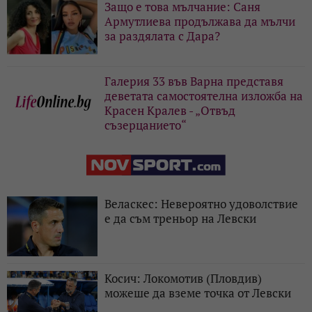
Защо е това мълчание: Саня
Армутлиева продължава да мълчи
за раздялата с Дара?
Галерия 33 във Варна представя
деветата самостоятелна изложба на
Красен Кралев - „Отвъд
съзерцанието“
Веласкес: Невероятно удоволствие
е да съм треньор на Левски
Косич: Локомотив (Пловдив)
можеше да вземе точка от Левски