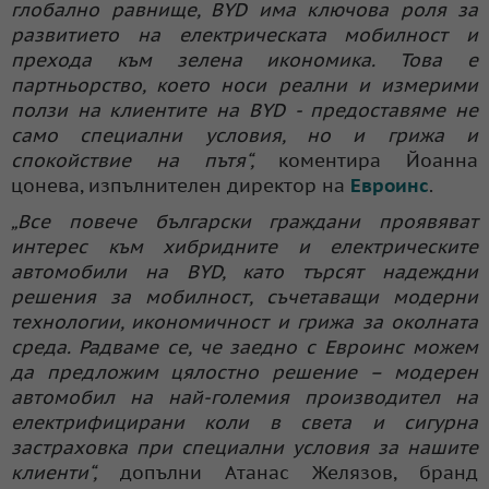
глобално равнище, BYD има ключова роля за
развитието на електрическата мобилност и
прехода към зелена икономика. Това е
партньорство, което носи реални и измерими
ползи на клиентите на BYD - предоставяме не
само специални условия, но и грижа и
спокойствие на пътя“,
коментира Йоанна
цонева, изпълнителен директор на
Евроинс
.
„Все повече български граждани проявяват
интерес към хибридните и електрическите
автомобили на BYD, като търсят надеждни
решения за мобилност, съчетаващи модерни
технологии, икономичност и грижа за околната
среда. Радваме се, че заедно с Евроинс можем
да предложим цялостно решение – модерен
автомобил на най-големия производител на
електрифицирани коли в света и сигурна
застраховка при специални условия за нашите
клиенти“,
допълни Атанас Желязов, бранд