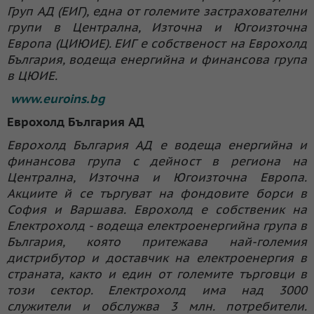
Груп АД (ЕИГ), една от големите застрахователни
групи в Централна, Източна и Югоизточна
Европа (ЦИЮИЕ). ЕИГ е собственост на Еврохолд
България, водеща енергийна и финансова група
в ЦЮИЕ.
www.euroins.bg
Eврохолд България АД
Еврохолд България АД е водеща енергийна и
финансова група с дейност в региона на
Централна, Източна и Югоизточна Европа.
Акциите й се търгуват на фондовите борси в
София и Варшава. Еврохолд е собственик на
Електрохолд - водеща електроенергийна група в
България, която притежава най-големия
дистрибутор и доставчик на електроенергия в
страната, както и един от големите търговци в
този сектор. Електрохолд има над 3000
служители и обслужва 3 млн. потребители.