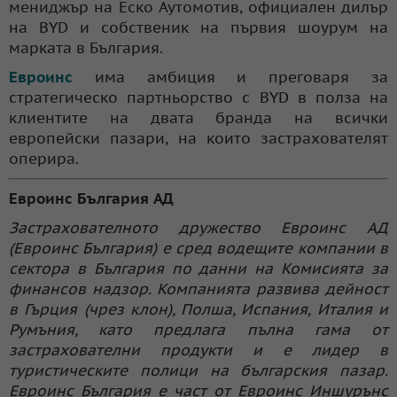
мениджър на Еско Аутомотив, официален дилър
на BYD и собственик на първия шоурум на
марката в България.
Евроинс
има амбиция и преговаря за
стратегическо партньорство с BYD в полза на
клиентите на двата бранда на всички
европейски пазари, на които застрахователят
оперира.
Евроинс България АД
Застрахователното дружество Евроинс АД
(Евроинс България) е сред водещите компании в
сектора в България по данни на Комисията за
финансов надзор. Компанията развива дейност
в Гърция (чрез клон), Полша, Испания, Италия и
Румъния, като предлага пълна гама от
застрахователни продукти и е лидер в
туристическите полици на българския пазар.
Евроинс България е част от Евроинс Иншурънс