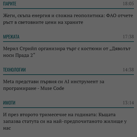
ПАРИТЕ
18:05
Жеги, скъпа енергия и сложна геополитика: ФАО отчете
ръст в световните цени на храните
МРЕЖАТА
17:38
Мерил Стрийп организира търг с костюми от „Дяволът
носи Прада 2“
ТЕХНОЛОГИИ
14:38
Meta представи първия си AI инструмент за
програмиране - Muse Code
ИМОТИ
13:14
И през второто тримесечие на годината: Къщата
запазва статута си на най-предпочитаното жилище у
нас