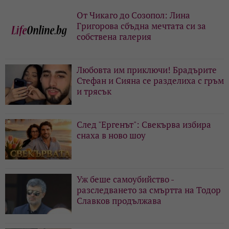
От Чикаго до Созопол: Лина
Григорова сбъдна мечтата си за
собствена галерия
Любовта им приключи! Брадърите
Стефан и Сияна се разделиха с гръм
и трясък
След "Ергенът": Свекърва избира
снаха в ново шоу
Уж беше самоубийство -
разследването за смъртта на Тодор
Славков продължава