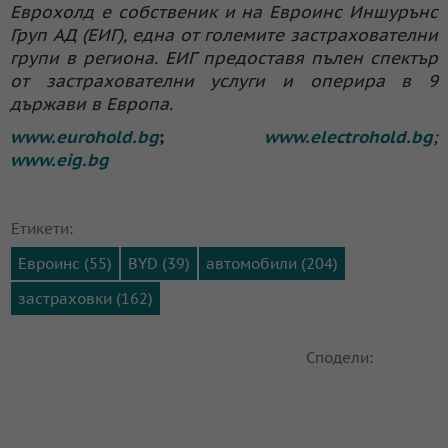
Еврохолд е собственик и на Евроинс Иншурънс
Груп АД (ЕИГ), една от големите застрахователни
групи в региона. ЕИГ предоставя пълен спектър
от застрахователни услуги и оперира в 9
държави в Европа.
www.eurohold.bg
;
www.electrohold.bg
;
www.eig.bg
Етикети:
Евроинс (55)
BYD (39)
автомобили (204)
застраховки (162)
Сподели: