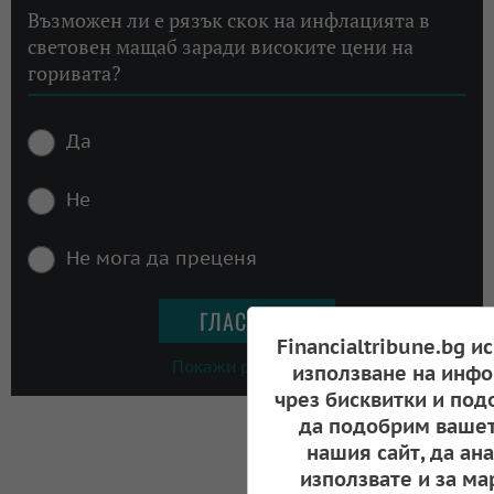
Възможен ли е рязък скок на инфлацията в
световен мащаб заради високите цени на
горивата?
Да
Не
Не мога да преценя
Financialtribune.bg и
Покажи резултати
използване на инфо
чрез бисквитки и под
да подобрим вашет
нашия сайт, да ан
използвате и за ма