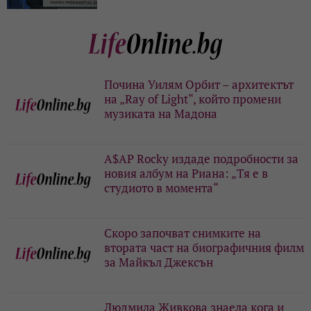
Почина Уилям Орбит – архитектът
на „Ray of Light“, който промени
музиката на Мадона
A$AP Rocky издаде подробности за
новия албум на Риана: „Тя е в
студиото в момента“
Скоро започват снимките на
втората част на биографичния филм
за Майкъл Джексън
Людмила Живкова знаела кога и