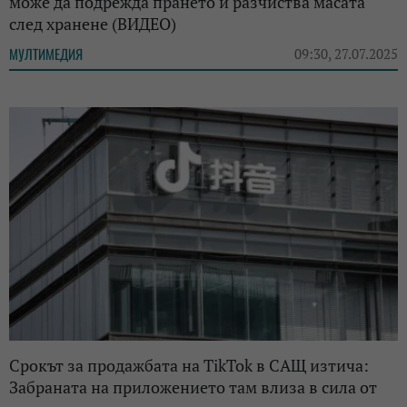
може да подрежда прането и разчиства масата
след хранене (ВИДЕО)
МУЛТИМЕДИЯ
09:30, 27.07.2025
Срокът за продажбата на TikTok в САЩ изтича:
Забраната на приложението там влиза в сила от