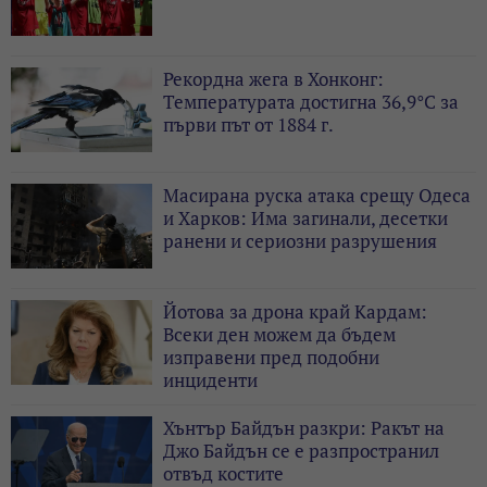
Рекордна жега в Хонконг:
Температурата достигна 36,9°C за
първи път от 1884 г.
Масирана руска атака срещу Одеса
и Харков: Има загинали, десетки
ранени и сериозни разрушения
Йотова за дрона край Кардам:
Всеки ден можем да бъдем
изправени пред подобни
инциденти
Хънтър Байдън разкри: Ракът на
Джо Байдън се е разпространил
отвъд костите