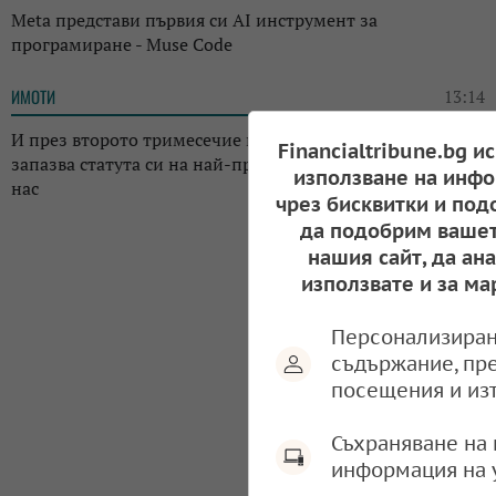
Meta представи първия си AI инструмент за
програмиране - Muse Code
ИМОТИ
13:14
И през второто тримесечие на годината: Къщата
Financialtribune.bg и
запазва статута си на най-предпочитаното жилище у
използване на инфо
нас
чрез бисквитки и под
да подобрим вашет
нашия сайт, да ан
използвате и за ма
Персонализиран
съдържание, пр
посещения и из
Съхраняване на 
информация на 