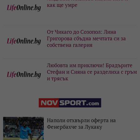
как ще умре
От Чикаго до Созопол: Лина
Григорова сбъдна мечтата си за
собствена галерия
Любовта им приключи! Брадърите
Стефан и Сияна се разделиха с гръм
и трясък
Наполи отхвърли оферта на
Фенербахче за Лукаку