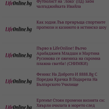
Футболист на "Локо" (Пд) заби
чалгаджийката Ивайла
Как зодия Лъв превръща спортните
прогнози и казиното в истинско шоу
Първо в LifeOnline! Вълчо
Арабаджиев Младши и Мартина
Русимова сe oжениха на скромна
плажна сватба! (СНИМКИ)
Феникс На Доброто И 8888.Bg С
Поредна Крачка В Подкрепа На
Българското Училище
Ергенът Стоян промени визията си:
Хвърли очилата в морето след