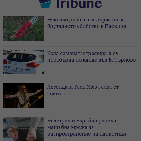
Няколко души са задържани за
бруталното убийство в Пловдив
Кола самокатастрофира и се
преобърна по капак във В. Търново
Легендата Глен Хюз слиза от
сцената
България и Украйна рабиха
мащабна мрежа за
разпространение на наркотици