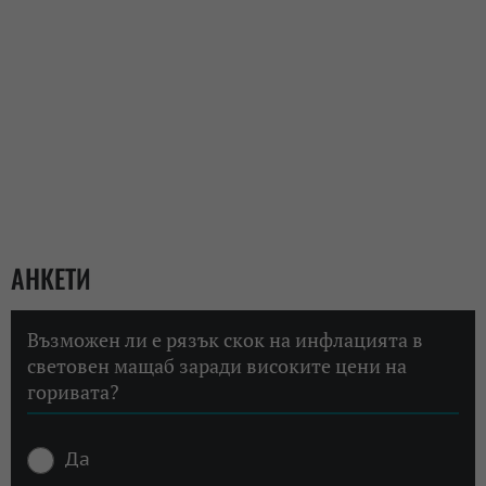
АНКЕТИ
Възможен ли е рязък скок на инфлацията в
световен мащаб заради високите цени на
горивата?
Да