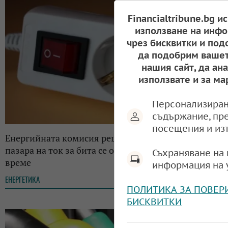
Financialtribune.bg и
използване на инфо
чрез бисквитки и под
да подобрим вашет
нашия сайт, да ан
използвате и за ма
Персонализиран
съдържание, пр
посещения и из
Енергийната комисия реши: Либерализацията на
пазара на ток за бита се отлага за неопределено
Съхраняване на 
време
информация на 
ЕНЕРГЕТИКА
16:13, 15.05.2025
ПОЛИТИКА ЗА ПОВЕР
БИСКВИТКИ