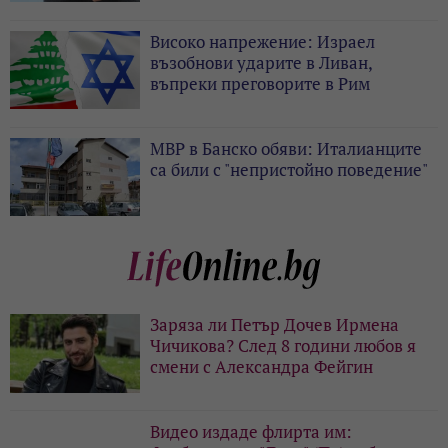
Високо напрежение: Израел
възобнови ударите в Ливан,
въпреки преговорите в Рим
МВР в Банско обяви: Италианците
са били с "непристойно поведение"
Заряза ли Петър Дочев Ирмена
Чичикова? След 8 години любов я
смени с Александра Фейгин
Видео издаде флирта им: