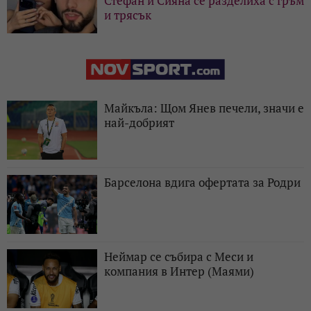
Стефан и Сияна се разделиха с гръм
и трясък
Майкъла: Щом Янев печели, значи е
най-добрият
Барселона вдига офертата за Родри
Неймар се събира с Меси и
компания в Интер (Маями)