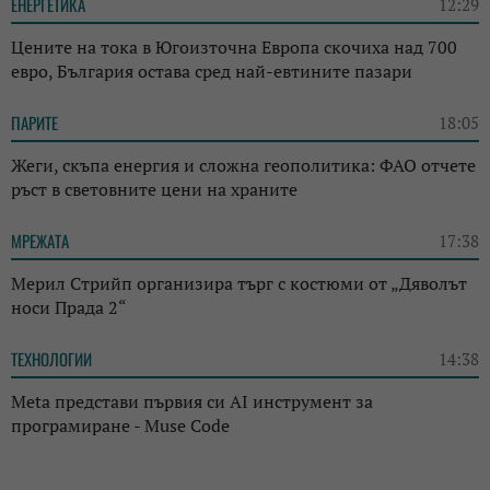
ЕНЕРГЕТИКА
12:29
Цените на тока в Югоизточна Европа скочиха над 700
евро, България остава сред най-евтините пазари
ПАРИТЕ
18:05
Жеги, скъпа енергия и сложна геополитика: ФАО отчете
ръст в световните цени на храните
МРЕЖАТА
17:38
Мерил Стрийп организира търг с костюми от „Дяволът
носи Прада 2“
ТЕХНОЛОГИИ
14:38
Meta представи първия си AI инструмент за
програмиране - Muse Code