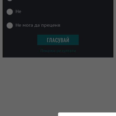
Не
Не мога да преценя
Покажи резултати