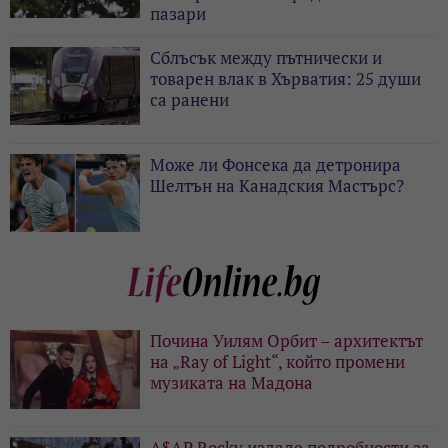
пазари
Сблъсък между пътнически и
товарен влак в Хърватия: 25 души
са ранени
Може ли Фонсека да детронира
Шелтън на Канадския Мастърс?
Почина Уилям Орбит – архитектът
на „Ray of Light“, който промени
музиката на Мадона
A$AP Rocky издаде подробности за