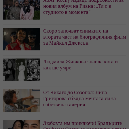
новия албум на Риана: „Тя е в
студиото в момента“
Скоро започват снимките на
втората част на биографичния филм
за Майкъл Джексън
Людмила Живкова знаела кога и
как ще умре
От Чикаго до Созопол: Лина
Григорова сбъдна мечтата си за
собствена галерия
Любовта им приключи! Брадърите