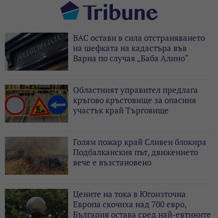
ВАС остави в сила отстраняването
на шефката на кадастъра във
Варна по случая „Баба Алино“
Областният управител предлага
кръгово кръстовище за опасния
участък край Търговище
Голям пожар край Сливен блокира
Подбалканския път, движението
вече е възстановено
Цените на тока в Югоизточна
Европа скочиха над 700 евро,
България остава сред най-евтините