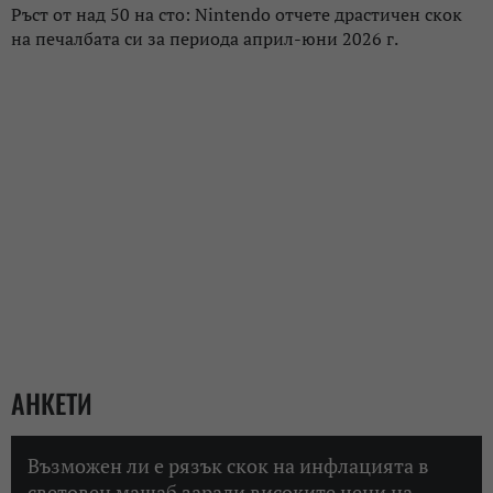
Ръст от над 50 на сто: Nintendo отчете драстичен скок
на печалбата си за периода април-юни 2026 г.
АНКЕТИ
Възможен ли е рязък скок на инфлацията в
световен мащаб заради високите цени на