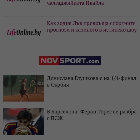
чалгаджийката Ивайла
Как зодия Лъв превръща спортните
прогнози и казиното в истинско шоу
Денислава Глушкова е на 1/4-финал
в Сърбия
В Барселона: Феран Торес се разбра
с ПСЖ