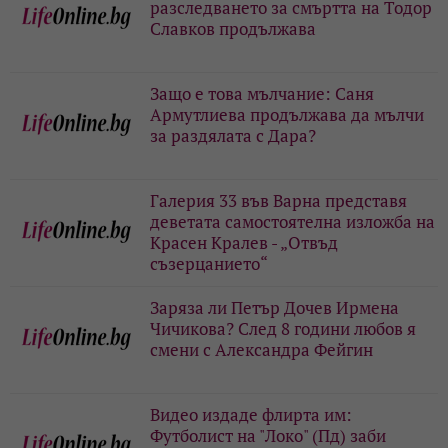
разследването за смъртта на Тодор
Славков продължава
Защо е това мълчание: Саня
Армутлиева продължава да мълчи
за раздялата с Дара?
Галерия 33 във Варна представя
деветата самостоятелна изложба на
Красен Кралев - „Отвъд
съзерцанието“
Заряза ли Петър Дочев Ирмена
Чичикова? След 8 години любов я
смени с Александра Фейгин
Видео издаде флирта им:
Футболист на "Локо" (Пд) заби