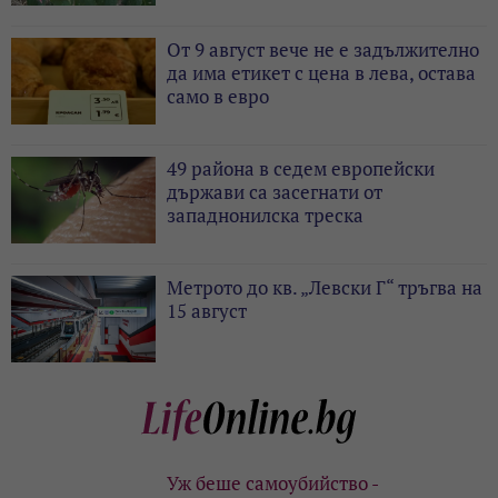
От 9 август вече не е задължително
да има етикет с цена в лева, остава
само в евро
49 района в седем европейски
държави са засегнати от
западнонилска треска
Метрото до кв. „Левски Г“ тръгва на
15 август
Уж беше самоубийство -