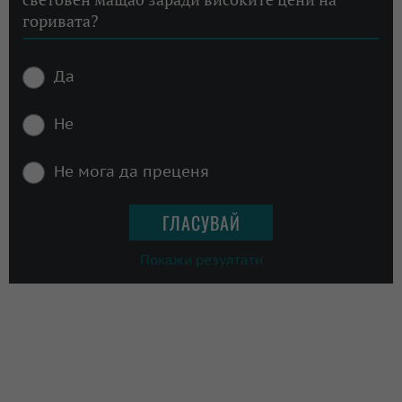
горивата?
Да
Не
Не мога да преценя
Покажи резултати