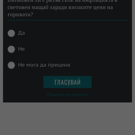
световен мащаб заради високите цени на
горивата?
Да
Не
Не мога да преценя
Покажи резултати