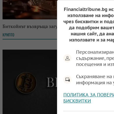
Financialtribune.bg и
използване на инфо
чрез бисквитки и под
Биткойнът възвръща загубите си от уикенда
да подобрим вашет
нашия сайт, да ан
КРИПТО
10:35, 08.12.2025
използвате и за ма
Персонализиран
съдържание, пр
посещения и из
Съхраняване на 
информация на 
ПОЛИТИКА ЗА ПОВЕР
БИСКВИТКИ