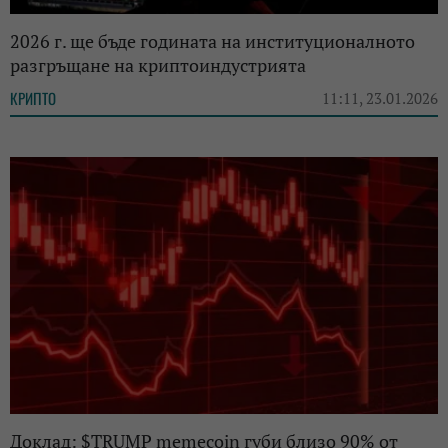
2026 г. ще бъде годината на институционалното
разгръщане на криптоиндустрията
КРИПТО
11:11, 23.01.2026
Доклад: $TRUMP memecoin губи близо 90% от