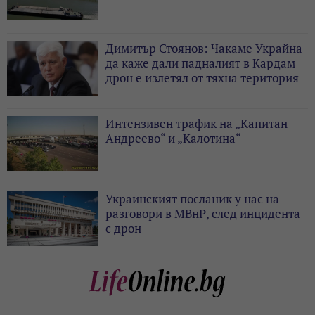
Димитър Стоянов: Чакаме Украйна
да каже дали падналият в Кардам
дрон е излетял от тяхна територия
Интензивен трафик на „Капитан
Андреево“ и „Калотина“
Украинският посланик у нас на
разговори в МВнР, след инцидента
с дрон