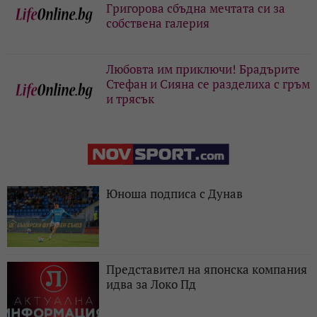
Григорова сбъдна мечтата си за
собствена галерия
Любовта им приключи! Брадърите
Стефан и Сияна се разделиха с гръм
и трясък
Юноша подписа с Дунав
Представител на японска компания
идва за Локо Пд