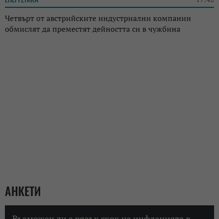
Четвърт от австрийските индустриални компании
обмислят да преместят дейността си в чужбина
АНКЕТИ
Възможен ли е рязък скок на инфлацията в