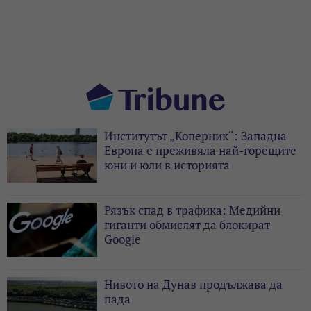
Институтът „Коперник“: Западна
Европа е преживяла най-горещите
юни и юли в историята
Рязък спад в трафика: Медийни
гиганти обмислят да блокират
Google
Нивото на Дунав продължава да
пада