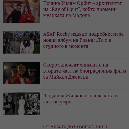
Почина Уилям Орбит – архитектът
на „Ray of Light“, който промени
музиката на Мадона
A$AP Rocky издаде подробности за
новия албум на Риана: „Тя е в
студиото в момента“
Скоро започват снимките на
втората част на биографичния филм
за Майкъл Джексън
Людмила Живкова знаела кога и
как ще умре
От Чикаго до Созопол: Лина