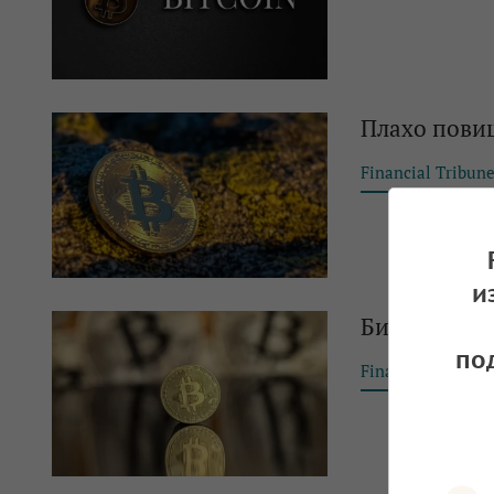
Плахо пови
Financial Tribun
и
Биткойнът с
по
Financial Tribun