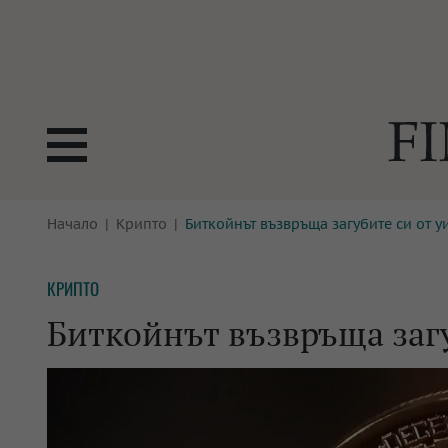
БОРСИ
Начало
Крипто
Биткойнът възвръща загубите си от у
ТЕХНОЛ
КРИПТО
АНАЛИЗ
КРИПТО
БАНКИ
МРЕЖАТ
Биткойнът възвръща загу
ПАРИТЕ
ИМОТИ
ЗАСТРАХОВАНЕ
АВТОМО
ЕНЕРГЕТИКА
МУЛТИМ