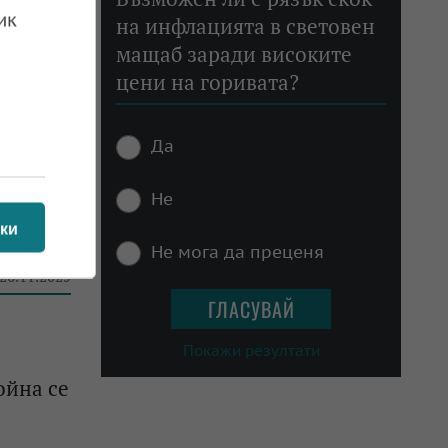
ик
на инфлацията в световен
мащаб заради високите
 27.11.2025
цени на горивата?
Да
Не
йн и
ки
Не мога да преценя
 26.11.2025
Покажи резултати
ойна се