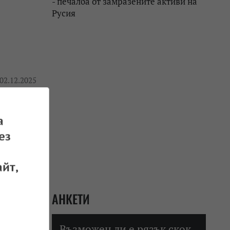
- печалба от замразените активи на
Русия
 02.12.2025
а
ез
йт,
 01.12.2025
АНКЕТИ
Възможен ли е рязък скок