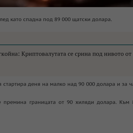
след като спадна под 89 000 щатски долара.
койна: Криптовалутата се срина под нивото от
 стартира деня на малко над 90 000 долара и за ч
че премина границата от 90 хиляди долара. Към 