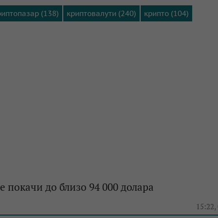
риптопазар (138)
криптовалути (240)
крипто (104)
е покачи до близо 94 000 долара
e
15:22,