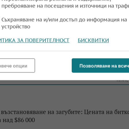
преброяване на посещения и източници на траф
ръпна: Премина границата от 91 000 долара
Съхраняване на и/или достъп до информация на
e
14:41,
устройство
ИТИКА ЗА ПОВЕРИТЕЛНОСТ
БИСКВИТКИ
 за криптосектора: Само за седмица Битко
овече опции
Позволяване на всич
убили 9% и 11% от цената си
e
12:04,
ъзстановяване на загубите: Цената на битк
 над $86 000