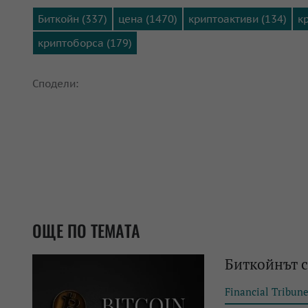
Биткойн (337)
цена (1470)
криптоактиви (134)
к
криптоборса (179)
Сподели:
ОЩЕ ПО ТЕМАТА
Биткойнът с
Financial Tribun