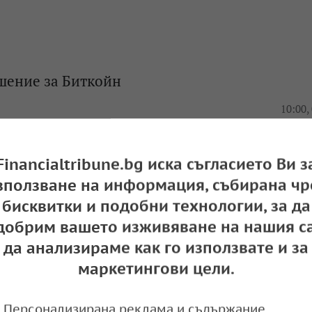
шение за Биткойн
e
10:00,
Financialtribune.bg иска съгласието Ви з
зползване на информация, събирана чр
бисквитки и подобни технологии, за да
 нов спад
добрим вашето изживяване на нашия са
e
10:39,
да анализираме как го използвате и за
маркетингови цели.
Персонализирана реклама и съдържание,