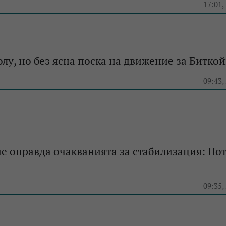
e
17:01,
лу, но без ясна поска на движение за Битко
e
09:43,
е оправда очакванията за стабилизация: По
e
09:35,