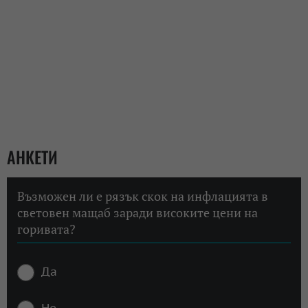
АНКЕТИ
Възможен ли е рязък скок на инфлацията в
световен мащаб заради високите цени на
горивата?
Да
Не