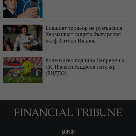
Бившият треньор на румънския
Херманщат защити българския
халф Антони Иванов
Копенхаген подчини Дебрецен в
ЛК, Пламен Андреев титуляр
(ВИДЕО)
БОРСИ