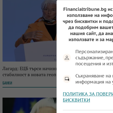
Financialtribune.bg и
използване на инфо
чрез бисквитки и под
да подобрим вашет
нашия сайт, да ан
използвате и за ма
Персонализиран
съдържание, пр
посещения и из
Лагард: ЕЦБ търси начини да осигури ценова
стабилност в новата геополитическа ера
Съхраняване на 
информация на 
БАНКИ
14:58, 12.03.2025
ПОЛИТИКА ЗА ПОВЕР
БИСКВИТКИ