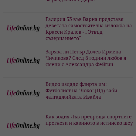
Галерия 33 във Варна представя
деветата самостоятелна изложба на
Красен Кралев - „Отвъд
съзерцанието“
Заряза ли Петър Дочев Ирмена
Чичикова? След 8 години любов я
смени с Александра Фейгин
Видео издаде флирта им:
Футболист на "Локо" (Пд) заби
чалгаджийката Ивайла
Как зодия Лъв превръща спортните
прогнози и казиното в истинско шоу