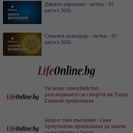
Дневен хороскоп – петък – 07
август 2026
Слънчев календар – петък – 07
август 2026
Уж беше самоубийство -
разследването за смъртта на Тодор
Славков продължава
Защо е това мълчание: Саня
Армутлиева продължава да мълчи
за раздялата с Дара?