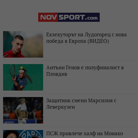
Екзекуторът на Лудогорец с нова
победа в Европа (ВИДЕО)
Антъни Генов е полуфиналист в
Пловдив
Защитник смени Марсилия с
Леверкузен
ПСЖ привлече халф на Монако