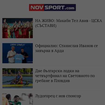
НА ЖИВО: Макаби Тел Авив - ЦСКА
(СЪСТАВИ)
Официално: Станислав Иванов се
завърна в Арда
Две български лодки на
четвъртфинал на Световното по
гребане в Пловдив
Лудогорец с нов спонсор