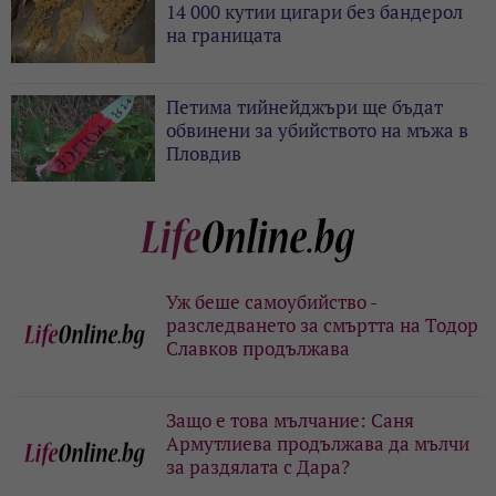
14 000 кутии цигари без бандерол
на границата
Петима тийнейджъри ще бъдат
обвинени за убийството на мъжа в
Пловдив
Уж беше самоубийство -
разследването за смъртта на Тодор
Славков продължава
Защо е това мълчание: Саня
Армутлиева продължава да мълчи
за раздялата с Дара?