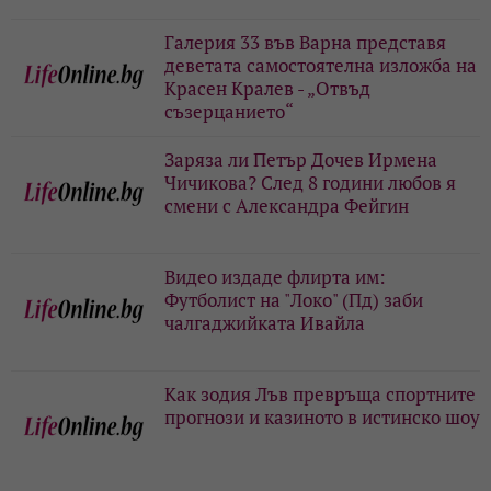
Галерия 33 във Варна представя
деветата самостоятелна изложба на
Красен Кралев - „Отвъд
съзерцанието“
Заряза ли Петър Дочев Ирмена
Чичикова? След 8 години любов я
смени с Александра Фейгин
Видео издаде флирта им:
Футболист на "Локо" (Пд) заби
чалгаджийката Ивайла
Как зодия Лъв превръща спортните
прогнози и казиното в истинско шоу