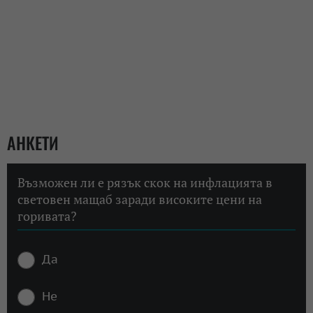
АНКЕТИ
Възможен ли е рязък скок на инфлацията в
световен мащаб заради високите цени на
горивата?
Да
Не