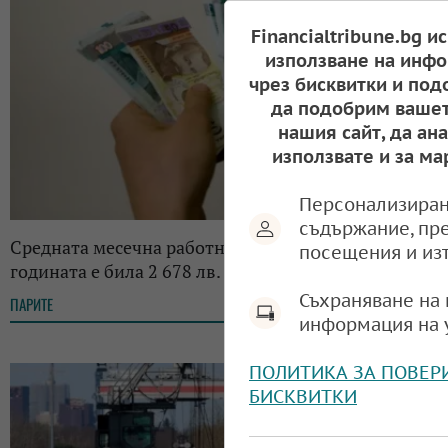
Financialtribune.bg и
използване на инфо
чрез бисквитки и под
да подобрим вашет
нашия сайт, да ан
използвате и за ма
Персонализиран
съдържание, пр
Средната месечна работна заплата у нас в края на
посещения и из
годината e била 2 678 лв.
Съхраняване на 
ПАРИТЕ
12:59, 13.02.2026
информация на 
ПОЛИТИКА ЗА ПОВЕР
БИСКВИТКИ