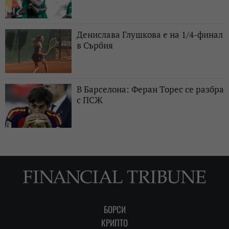
Денислава Глушкова е на 1/4-финал
в Сърбия
В Барселона: Феран Торес се разбра
с ПСЖ
БОРСИ
КРИПТО