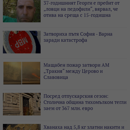
37-годишният Георги е пребит от
„ловци на педофили“, вярвал, че
отива на среща с 15-годишна
Затвориха пътя София - Варна
заради катастрофа
Мащабен пожар затвори АМ
„Тракия“ между Церово и
Славовица
Посред отпускарския сезон:
Столична община тихомълком тегли
заем от 367 млн. евро
Хванаха над 5,8 кг златни накити и